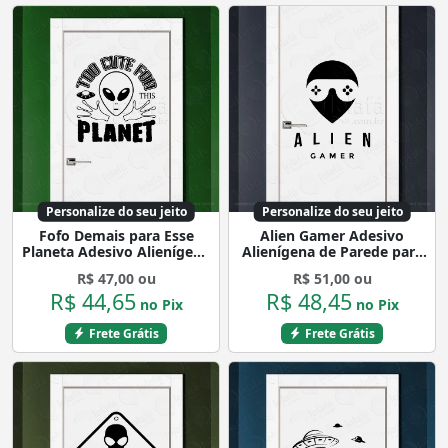
Personalize do seu jeito
Personalize do seu jeito
Fofo Demais para Esse
Alien Gamer Adesivo
Planeta Adesivo Alienígena
Alienígena de Parede para
de Parede para Quarto,
Quarto, Porta e Vidro
R$ 47,00 ou
R$ 51,00 ou
Porta e Vidro Mod:286
Mod:187
R$ 44,65
R$ 48,45
no Pix
no Pix
Frete Grátis
Frete Grátis