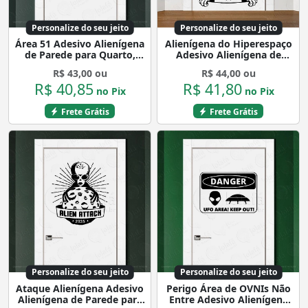
Personalize do seu jeito
Personalize do seu jeito
Área 51 Adesivo Alienígena
Alienígena do Hiperespaço
de Parede para Quarto,
Adesivo Alienígena de
Porta e Vidro Mod:327
Parede para Quarto, Porta
R$ 43,00 ou
R$ 44,00 ou
e Vidro Mod:25
R$ 40,85
R$ 41,80
no Pix
no Pix
Frete Grátis
Frete Grátis
Personalize do seu jeito
Personalize do seu jeito
Ataque Alienígena Adesivo
Perigo Área de OVNIs Não
Alienígena de Parede para
Entre Adesivo Alienígena