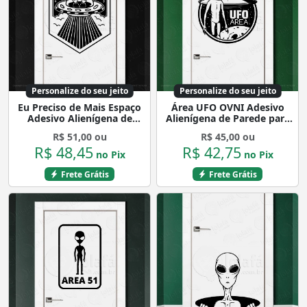
Personalize do seu jeito
Personalize do seu jeito
Eu Preciso de Mais Espaço
Área UFO OVNI Adesivo
Adesivo Alienígena de
Alienígena de Parede para
Parede para Quarto, Porta
Quarto, Porta e Vidro
R$ 51,00 ou
R$ 45,00 ou
e Vidro Mod:10
Mod:181
R$ 48,45
R$ 42,75
no Pix
no Pix
Frete Grátis
Frete Grátis