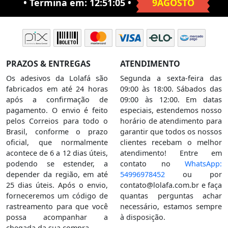
• Termina em:
12:51:04
•
9AGOSTO
PRAZOS & ENTREGAS
ATENDIMENTO
Os adesivos da Lolafá são
Segunda a sexta-feira das
fabricados em até 24 horas
09:00 às 18:00. Sábados das
após a confirmação de
09:00 às 12:00. Em datas
pagamento. O envio é feito
especiais, estendemos nosso
pelos Correios para todo o
horário de atendimento para
Brasil, conforme o prazo
garantir que todos os nossos
oficial, que normalmente
clientes recebam o melhor
acontece de 6 a 12 dias úteis,
atendimento! Entre em
podendo se estender, a
contato no
WhatsApp:
depender da região, em até
54996978452
ou por
25 dias úteis. Após o envio,
contato@lolafa.com.br
e faça
forneceremos um código de
quantas perguntas achar
rastreamento para que você
necessário, estamos sempre
possa acompanhar a
à disposição.
chegada da sua compra.