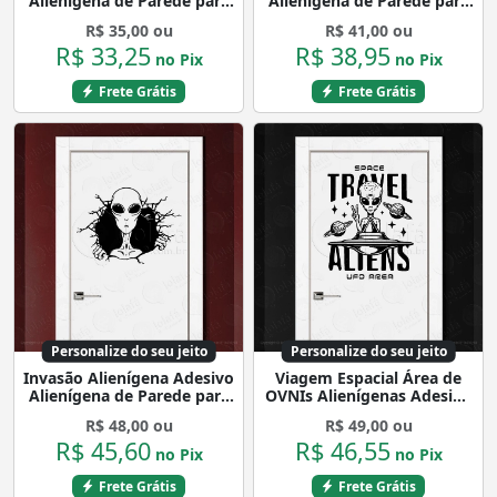
Alienígena de Parede para
Alienígena de Parede para
Quarto, Porta e Vidro
Quarto, Porta e Vidro
R$ 35,00 ou
R$ 41,00 ou
Mod:38
Mod:330
R$ 33,25
R$ 38,95
no Pix
no Pix
Frete Grátis
Frete Grátis
Personalize do seu jeito
Personalize do seu jeito
Invasão Alienígena Adesivo
Viagem Espacial Área de
Alienígena de Parede para
OVNIs Alienígenas Adesivo
Quarto, Porta e Vidro
Alienígena de Parede para
R$ 48,00 ou
R$ 49,00 ou
Mod:247
Quarto, Porta e Vidro
R$ 45,60
R$ 46,55
Mod:418
no Pix
no Pix
Frete Grátis
Frete Grátis