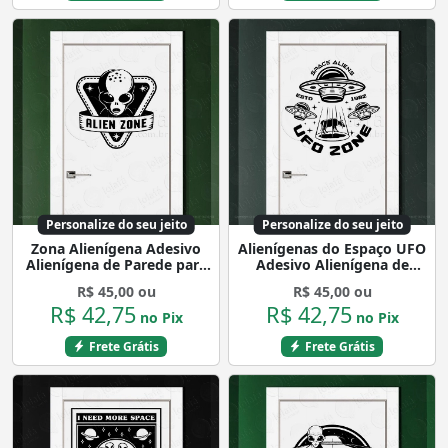
Personalize do seu jeito
Personalize do seu jeito
Zona Alienígena Adesivo
Alienígenas do Espaço UFO
Alienígena de Parede para
Adesivo Alienígena de
Quarto, Porta e Vidro
Parede para Quarto, Porta
R$ 45,00 ou
R$ 45,00 ou
Mod:368
e Vidro Mod:9
R$ 42,75
R$ 42,75
no Pix
no Pix
Frete Grátis
Frete Grátis