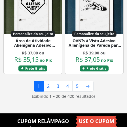
Personalize do seu jeito
Personalize do seu jeito
Área de Atividade
OVNIs à Vista Adesivo
Alienígena Adesivo
Alienígena de Parede para
Alienígena de Parede para
Quarto, Porta e Vidro
R$ 37,00 ou
R$ 39,00 ou
Quarto, Porta e Vidro
Mod:178
R$ 35,15
R$ 37,05
Mod:136
no Pix
no Pix
Frete Grátis
Frete Grátis
1
2
3
4
5
→
Exibindo 1 – 20 de 420 resultados
CUPOM RELÂMPAGO
USE O CUPOM