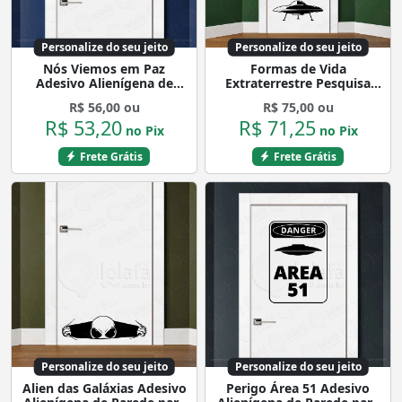
Personalize do seu jeito
Personalize do seu jeito
Nós Viemos em Paz
Formas de Vida
Adesivo Alienígena de
Extraterrestre Pesquisa
Parede para Quarto, Porta
Espacial UFO Adesivo
R$ 56,00 ou
R$ 75,00 ou
e Vidro Mod:218
Alienígena de Parede para
R$ 53,20
R$ 71,25
Quarto, Porta e Vidro
no Pix
no Pix
Mod:103
Frete Grátis
Frete Grátis
Personalize do seu jeito
Personalize do seu jeito
Alien das Galáxias Adesivo
Perigo Área 51 Adesivo