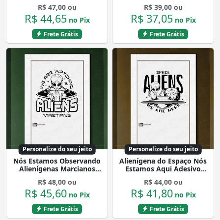
Quarto, Porta e Vidro
de Parede para Quarto,
R$ 47,00 ou
R$ 39,00 ou
Mod:366
Porta e Vidro Mod:340
R$ 44,65
R$ 37,05
no Pix
no Pix
Frete Grátis
Frete Grátis
Personalize do seu jeito
Personalize do seu jeito
Nós Estamos Observando
Alienígena do Espaço Nós
Alienígenas Marcianos
Estamos Aqui Adesivo
Adesivo Alienígena de
Alienígena de Parede para
R$ 48,00 ou
R$ 44,00 ou
Parede para Quarto, Porta
Quarto, Porta e Vidro
R$ 45,60
R$ 41,80
e Vidro Mod:50
Mod:53
no Pix
no Pix
Frete Grátis
Frete Grátis