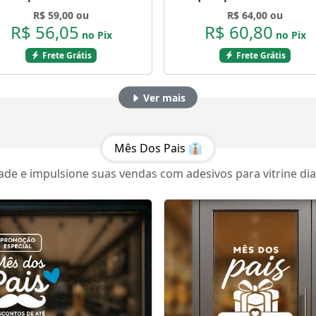
Decoradas Mod:1973
Mod:4657
R$ 59,00 ou
R$ 64,00 ou
R$ 56,05
R$ 60,80
no Pix
no Pix
Frete Grátis
Frete Grátis
Ver mais
Mês Dos Pais 👔
e e impulsione suas vendas com adesivos para vitrine dia d