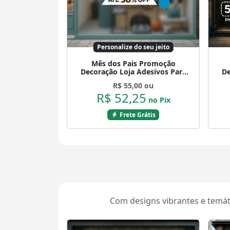
Personalize do seu jeito
Mês dos Pais Promoção
Decoração Loja Adesivos Para
De
Vitrine Dia Dos Pais Mod:901
V
R$ 55,00 ou
R$ 52,25
no Pix
Frete Grátis
Com designs vibrantes e temát