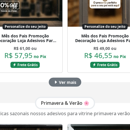
Personalize do seu jeito
Personalize do seu jeito
Mês dos Pais Promoção
Mês dos Pais Promoção
coração Loja Adesivos Para
Decoração Loja Adesivos P
itrine Dia Dos Pais Mod:908
Vitrine Dia Dos Pais Mod:9
R$ 61,00 ou
R$ 49,00 ou
R$ 57,95
R$ 46,55
no Pix
no Pix
Frete Grátis
Frete Grátis
Ver mais
Primavera & Verão 🌸
icas sazonais nossos adesivos para vitrine primavera verão