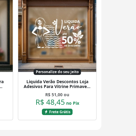
Personalize do seu jeito
ra
Liquida Verão Descontos Loja
Adesivos Para Vitrine Primavera
Verão Mod:552
R$ 51,00 ou
R$ 48,45
no Pix
Frete Grátis