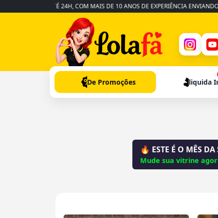
A EM ATÉ 24H, COM MAIS DE 10 ANOS DE EXPERIÊNCIA ENVIANDO PARA TODO
De Promoções
liquida 
🔥 ESTE É O MÊS DA
Mude sua vitrine ago