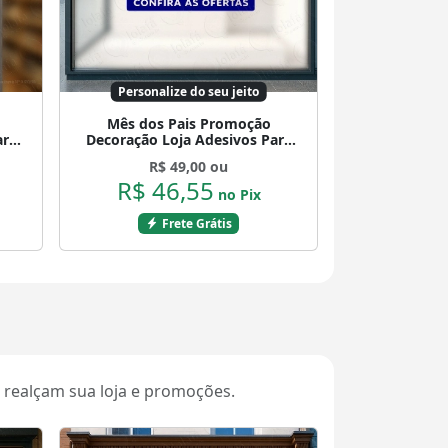
Personalize do seu jeito
Mês dos Pais Promoção
ara
Decoração Loja Adesivos Para
61
Vitrine Dia Dos Pais Mod:998
R$ 49,00 ou
R$ 46,55
no Pix
Frete Grátis
 realçam sua loja e promoções.