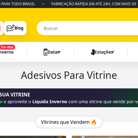
 BRASIL
•
FABRICAÇÃO RÁPIDA EM ATÉ 24H, COM MAIS DE 10 ANOS D
Blog
Em Alta
Inverno
Datas
Estações
Adesivos Para Vitrine
 SUA VITRINE
ra
e aproveite o
Liquida Inverno
com uma vitrine que vende por v
Vitrines que Vendem 🔥