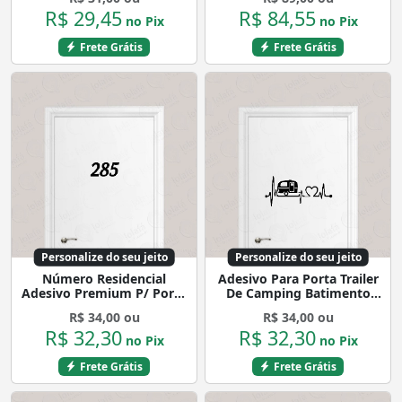
Mod:4079
R$ 29,45
R$ 84,55
no Pix
no Pix
Frete Grátis
Frete Grátis
Personalize do seu jeito
Personalize do seu jeito
Número Residencial
Adesivo Para Porta Trailer
Adesivo Premium P/ Porta
De Camping Batimento
Escolha 3 Díg. Mod:219
Mod:6499
R$ 34,00 ou
R$ 34,00 ou
R$ 32,30
R$ 32,30
no Pix
no Pix
Frete Grátis
Frete Grátis