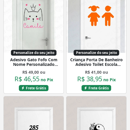
Personalize do seu jeito
Personalize do seu jeito
Adesivo Gato Fofo Com
Criança Porta De Banheiro
Nome Personalizado
Adesivo Toilet Escola
Parede Porta Decora
Vestiário Mod:4109
R$ 49,00 ou
R$ 41,00 ou
Mod:4107
R$ 46,55
R$ 38,95
no Pix
no Pix
Frete Grátis
Frete Grátis