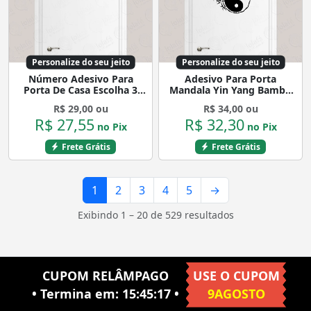
Personalize do seu jeito
Personalize do seu jeito
Número Adesivo Para
Adesivo Para Porta
Porta De Casa Escolha 3
Mandala Yin Yang Bambu
Dígitos Mod:159
Natureza Mod:1704
R$ 29,00 ou
R$ 34,00 ou
R$ 27,55
R$ 32,30
no Pix
no Pix
Frete Grátis
Frete Grátis
1
2
3
4
5
→
Exibindo 1 – 20 de 529 resultados
CUPOM RELÂMPAGO
USE O CUPOM
• Termina em:
15:45:16
•
9AGOSTO