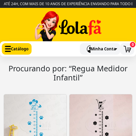
 ATÉ 24H, COM MAIS DE 10 ANOS DE EXPERIÊNCIA ENVIANDO PARA TODO BRA
0
Catálogo
Minha Conta
Procurando por: “Regua Medidor
Infantil”