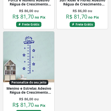
Porco e Nuvens Adesivo
Surf Rider e Flores Adesivo
Régua de Crescimento
Régua de Crescimento
Infantil, Medidor de Altura
Infantil, Medidor de Altura
R$ 86,00 ou
R$ 86,00 ou
para Quarto, Porta e
para Quarto, Porta e
R$ 81,70
R$ 81,70
Parede Mod:87
Parede Mod:294
no Pix
no Pix
Frete Grátis
Frete Grátis
Personalize do seu jeito
Menino e Estrelas Adesivo
Régua de Crescimento
Infantil, Medidor de Altura
R$ 86,00 ou
para Quarto, Porta e
R$ 81,70
Parede Mod:156
no Pix