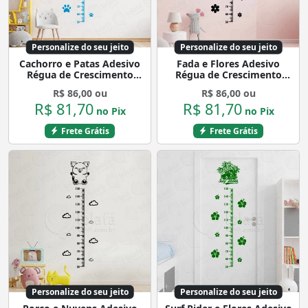
Personalize do seu jeito
Personalize do seu jeito
Cachorro e Patas Adesivo
Fada e Flores Adesivo
Régua de Crescimento
Régua de Crescimento
Infantil, Medidor de Altura
Infantil, Medidor de Altura
R$ 86,00 ou
R$ 86,00 ou
para Quarto, Porta e
para Quarto, Porta e
R$ 81,70
R$ 81,70
Parede Mod:18
Parede Mod:225
no Pix
no Pix
Frete Grátis
Frete Grátis
Personalize do seu jeito
Personalize do seu jeito