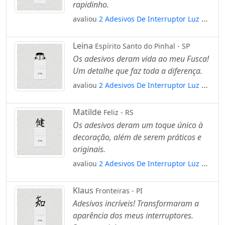
rapidinho.
avaliou
2 Adesivos De Interruptor Luz E
Tomada Perdão Kanji Japonês Mod:107
Leina
Espírito Santo do Pinhal - SP
Os adesivos deram vida ao meu Fusca!
Um detalhe que faz toda a diferença.
avaliou
2 Adesivos De Interruptor Luz E
Tomada Frente Fusca Clássico Mod:169
Matilde
Feliz - RS
Os adesivos deram um toque único à
decoração, além de serem práticos e
originais.
avaliou
2 Adesivos De Interruptor Luz E
Tomada Kanji Japonês Saúde Mod:24
Klaus
Fronteiras - PI
Adesivos incríveis! Transformaram a
aparência dos meus interruptores.