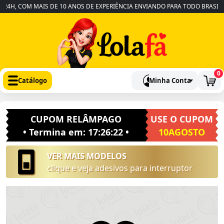
H, COM MAIS DE 10 ANOS DE EXPERIÊNCIA ENVIANDO PARA TODO BRASIL
0
Catálogo
Minha Conta
CUPOM RELÂMPAGO
USE O CUPOM
• Termina em:
17:26:22
•
10AGOSTO
VER MAIS MODELOS
clique e veja adesivos para interruptor