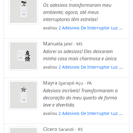
Os adesivos transformaram meu
ambiente; agora, até meus
interruptores têm estrelas!
avaliou
2 Adesivos De Interruptor Luz E
Tomada Astronomia Telescópio Mod:25
Manuela
Jateí - MS
Adorei os adesivos! Eles deixaram
minha casa mais charmosa e única.
avaliou
2 Adesivos De Interruptor Luz E
Tomada Amizade Kanji Japonês Mod:87
Mayra
Igarapé-Açu - PA
Adesivos incríveis! Transformaram a
decoração do meu quarto de forma
leve e divertida.
avaliou
2 Adesivos De Interruptor Luz E
Tomada Estrela Náutica Mod:4
Cícero
Sarandi - RS