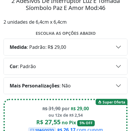
2 Adesivos De Interruptor Luz E Tomada
Síombolo Paz E Amor Mod:46
2 unidades de 6,4cm x 6,4cm
ESCOLHA AS OPÇÕES ABAIXO
Medida
:
Padrão: R$ 29,00
Cor
:
Padrão
Mais Personalizações
:
Não
Super Oferta
31,90
por
29,00
R$
R$
ou 12x de
2,54
R$
27,55
R$
no Pix
5% OFF
26,17
com cupom
R$
10AGOSTO