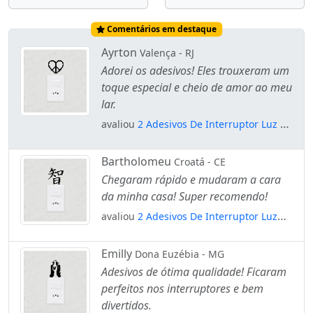
Comentários em destaque
Ayrton
Valença - RJ
Adorei os adesivos! Eles trouxeram um
toque especial e cheio de amor ao meu
lar.
avaliou
2 Adesivos De Interruptor Luz E
Tomada Síombolo Paz E Amor Mod:46
Bartholomeu
Croatá - CE
Chegaram rápido e mudaram a cara
da minha casa! Super recomendo!
avaliou
2 Adesivos De Interruptor Luz
Tomada Sabedoria Kanji Japonês
Mod:109
Emilly
Dona Euzébia - MG
Adesivos de ótima qualidade! Ficaram
perfeitos nos interruptores e bem
divertidos.