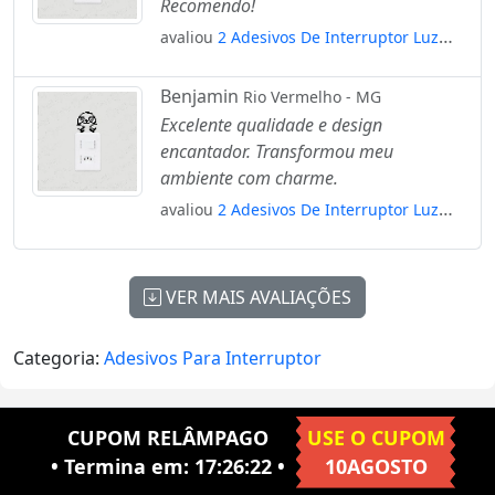
Recomendo!
avaliou
2 Adesivos De Interruptor Luz
Tomada Proteção Kanji Japonês Mod:86
Benjamin
Rio Vermelho - MG
Excelente qualidade e design
encantador. Transformou meu
ambiente com charme.
avaliou
2 Adesivos De Interruptor Luz
Tomada Bicho Preguiça Sorrindo Mod:3
VER MAIS AVALIAÇÕES
Categoria:
Adesivos Para Interruptor
CUPOM RELÂMPAGO
USE O CUPOM
• Termina em:
17:26:22
•
10AGOSTO