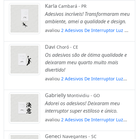
Karla
Cambará - PR
Adesivos incríveis! Transformaram meu
ambiente, amei a qualidade e design.
avaliou
2 Adesivos De Interruptor Luz E
Tomada Montanhismo Rapel Mod:67
Davi
Choró - CE
Os adesivos são de ótima qualidade e
deixaram meu quarto muito mais
divertido!
avaliou
2 Adesivos De Interruptor Luz
Tomada Mulher Jogando Basquete
Mod:129
Gabrielly
Montividiu - GO
Adorei os adesivos! Deixaram meu
interruptor super estiloso e único.
avaliou
2 Adesivos De Interruptor Luz
Determinação Kanji Japonês Mod:108
Geneci
Navegantes - SC