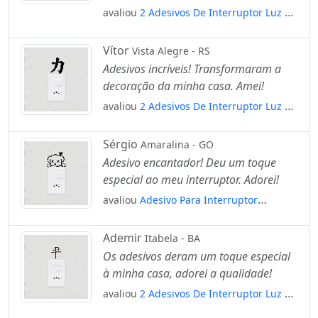
avaliou
2 Adesivos De Interruptor Luz E
Tomada Cachorro Basset Mod:26
Vítor
Vista Alegre - RS
Adesivos incríveis! Transformaram a
decoração da minha casa. Amei!
avaliou
2 Adesivos De Interruptor Luz E
Tomada Força Kanji Japonês Mod:88
Sérgio
Amaralina - GO
Adesivo encantador! Deu um toque
especial ao meu interruptor. Adorei!
avaliou
Adesivo Para Interruptor
Cachorrinho Com Coração Amor
Mod:150
Ademir
Itabela - BA
Os adesivos deram um toque especial
à minha casa, adorei a qualidade!
avaliou
2 Adesivos De Interruptor Luz E
Tomada Ideograma Japonês Paz Mod:5