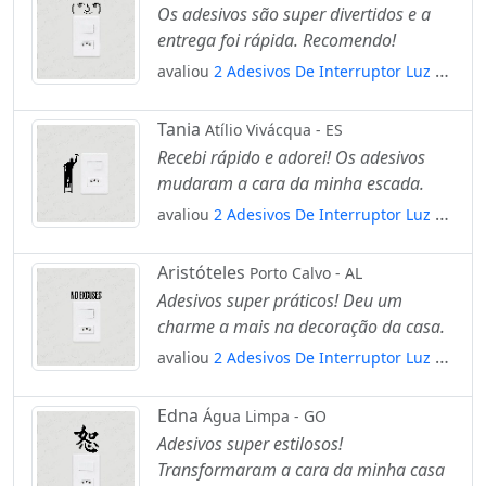
Os adesivos são super divertidos e a
entrega foi rápida. Recomendo!
avaliou
2 Adesivos De Interruptor Luz E
Tomada Lenny Face Meme Mod:66
Tania
Atílio Vivácqua - ES
Recebi rápido e adorei! Os adesivos
mudaram a cara da minha escada.
avaliou
2 Adesivos De Interruptor Luz E
Tomada Pintor Na Escada Mod:128
Aristóteles
Porto Calvo - AL
Adesivos super práticos! Deu um
charme a mais na decoração da casa.
avaliou
2 Adesivos De Interruptor Luz E
Tomada Sem Desculpas Mod:45
Edna
Água Limpa - GO
Adesivos super estilosos!
Transformaram a cara da minha casa