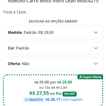
Adesivo Carro Moto Vidro Leão Mod:4215
11cm x 12cm
ESCOLHA AS OPÇÕES ABAIXO
Medida
:
Padrão: R$ 29,00
Cor
:
Padrão
Oferta
:
Não
Super Oferta
31,90
por
29,00
R$
R$
ou 12x de
2,54
R$
27,55
R$
no Pix
5% OFF
26,17
com cupom
R$
9AGOSTO