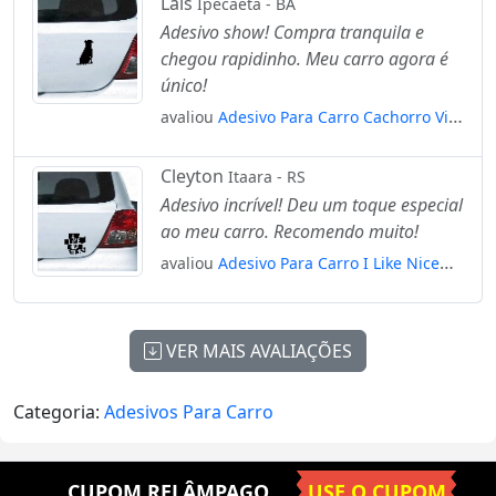
Laís
Ipecaetá - BA
Adesivo show! Compra tranquila e
chegou rapidinho. Meu carro agora é
único!
avaliou
Adesivo Para Carro Cachorro Vira
Lata Sentado Mod:4192
Cleyton
Itaara - RS
Adesivo incrível! Deu um toque especial
ao meu carro. Recomendo muito!
avaliou
Adesivo Para Carro I Like Nice
Things Mod:5560
VER MAIS AVALIAÇÕES
Categoria:
Adesivos Para Carro
CUPOM RELÂMPAGO
USE O CUPOM