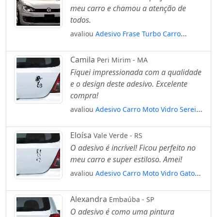
meu carro e chamou a atenção de
todos.
avaliou
Adesivo Frase Turbo Carro
Rebaixado Som Dub Tuning Auto
Mod:3808
Camila
Peri Mirim - MA
Fiquei impressionada com a qualidade
e o design deste adesivo. Excelente
compra!
avaliou
Adesivo Carro Moto Vidro Sereia
Tribal Mar Mod:4773
Eloísa
Vale Verde - RS
O adesivo é incrível! Ficou perfeito no
meu carro e super estiloso. Amei!
avaliou
Adesivo Carro Moto Vidro Gato
Escorregando Felino Mod:4628
Alexandra
Embaúba - SP
O adesivo é como uma pintura