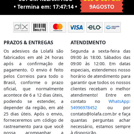
• Termina em:
17:47:13
•
9AGOSTO
PRAZOS & ENTREGAS
ATENDIMENTO
Os adesivos da Lolafá são
Segunda a sexta-feira das
fabricados em até 24 horas
09:00 às 18:00. Sábados das
após a confirmação de
09:00 às 12:00. Em datas
pagamento. O envio é feito
especiais, estendemos nosso
pelos Correios para todo o
horário de atendimento para
Brasil, conforme o prazo
garantir que todos os nossos
oficial, que normalmente
clientes recebam o melhor
acontece de 6 a 12 dias úteis,
atendimento! Entre em
podendo se estender, a
contato no
WhatsApp:
depender da região, em até
54996978452
ou por
25 dias úteis. Após o envio,
contato@lolafa.com.br
e faça
forneceremos um código de
quantas perguntas achar
rastreamento para que você
necessário, estamos sempre
possa acompanhar a
à disposição.