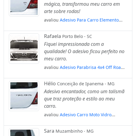
mágica, transformou meu carro em
arte sobre rodas!
avaliou
Adesivo Para Carro Elemento
Água Esotérico Alquimia Mod:5995
Rafaela
Porto Belo - SC
Fiquei impressionada com a
qualidade! O adesivo ficou perfeito no
meu carro.
avaliou
Adesivo Parabrisa 4x4 Off Road
Trilha Troller Hillux Jeep Mod:2696
Hélio
Conceição de Ipanema - MG
Adesivo encantador, como um talismã
que traz proteção e estilo ao meu
carro.
avaliou
Adesivo Carro Moto Vidro
Vigiado Por Exu Candomblé Umbanda
Mod:4483
Sara
Muzambinho - MG