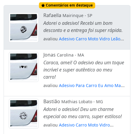
Comentários em destaque
Rafaella
Mairinque - SP
Adorei o adesivo! Recebi um bom
desconto e a entrega foi super rápida.
avaliou
Adesivo Carro Moto Vidro Leão
Mod:4215
Jonas
Carolina - MA
Caraca, amei! O adesivo deu um toque
incrível e super autêntico ao meu
carro!
avaliou
Adesivo Para Carro Eu Amo Mato
Grosso - I Love Mt Mod:5498
Bastião
Mathias Lobato - MG
Adorei o adesivo! Deu um charme
especial ao meu carro, super estiloso!
avaliou
Adesivo Carro Moto Vidro
Nascido Para Aventura - Viagem