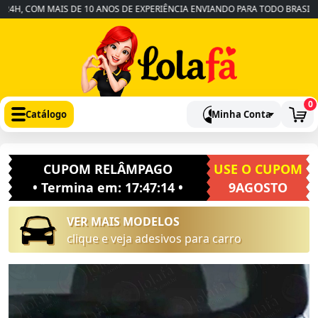
H, COM MAIS DE 10 ANOS DE EXPERIÊNCIA ENVIANDO PARA TODO BRASIL
•
0
Catálogo
Minha Conta
CUPOM RELÂMPAGO
USE O CUPOM
• Termina em:
17:47:13
•
9AGOSTO
VER MAIS MODELOS
clique e veja adesivos para carro