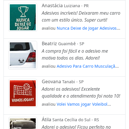
Anastácia
Luiziana - PR
Adesivos incríveis! Deixaram meu carro
com um estilo único. Super curti!
avaliou
Nunca Deixe de Jogar Adesivos
Para Carro Mod:111
Beatriz
Guaimbê - SP
A compra foi fácil e o adesivo me
motiva todos os dias. Adorei!
avaliou
Adesivo Para Carro Musculação
Seja Forte Mod:4918
Geovana
Tanabi - SP
Adorei os adesivos! Excelente
qualidade e o atendimento foi nota 10!
avaliou
Volei Vamos jogar Voleibol
Adesivos Para Carro Mod:256
Átila
Santa Cecília do Sul - RS
Adorei o adesivo! Ficou perfeito no