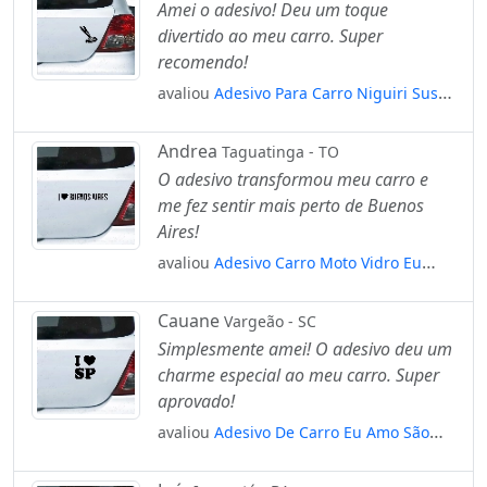
Amei o adesivo! Deu um toque
divertido ao meu carro. Super
recomendo!
avaliou
Adesivo Para Carro Niguiri Sushi
Comida Japonesa Mod:5850
Andrea
Taguatinga - TO
O adesivo transformou meu carro e
me fez sentir mais perto de Buenos
Aires!
avaliou
Adesivo Carro Moto Vidro Eu
Amo Buenos Aires Mod:4337
Cauane
Vargeão - SC
Simplesmente amei! O adesivo deu um
charme especial ao meu carro. Super
aprovado!
avaliou
Adesivo De Carro Eu Amo São
Paulo - I Love Sp Mod:5705