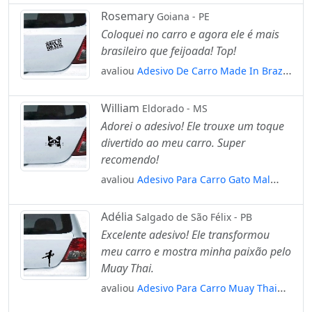
Mod:3984
Rosemary
Goiana - PE
Coloquei no carro e agora ele é mais
brasileiro que feijoada! Top!
avaliou
Adesivo De Carro Made In Brazil
- Feito No Brasil Mod:5353
William
Eldorado - MS
Adorei o adesivo! Ele trouxe um toque
divertido ao meu carro. Super
recomendo!
avaliou
Adesivo Para Carro Gato Mal
Humorado - Grumpy Cat Mod:5208
Adélia
Salgado de São Félix - PB
Excelente adesivo! Ele transformou
meu carro e mostra minha paixão pelo
Muay Thai.
avaliou
Adesivo Para Carro Muay Thai
Artes Marciais Mod:5063