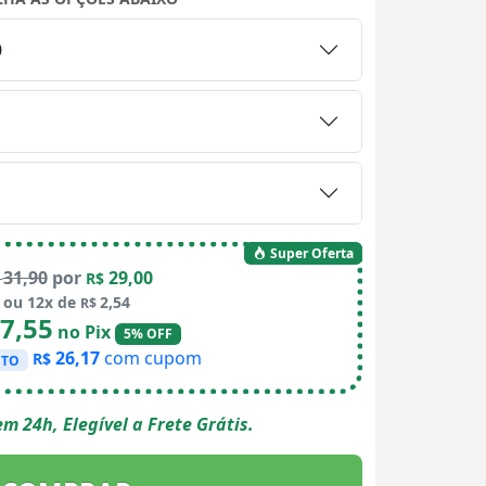
0
Super Oferta
31,90
por
29,00
$
R$
ou 12x de
2,54
R$
7,55
no Pix
5% OFF
26,17
com cupom
R$
STO
m 24h, Elegível a Frete Grátis.