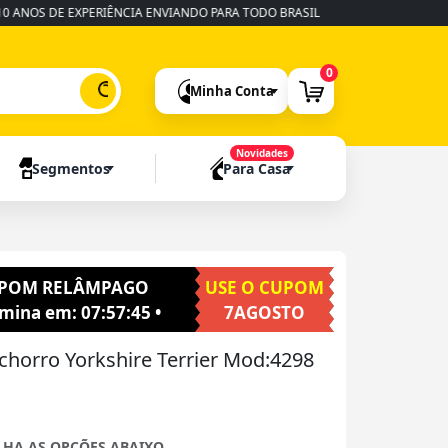
 DE EXPERIÊNCIA ENVIANDO PARA TODO BRASIL
•
FABRICAÇÃO RÁPIDA
0
Minha Conta
Novidades
Segmentos
Para Casa
POM RELÂMPAGO
USE O CUPOM
rmina em:
07:57:43
•
7AGOSTO
chorro Yorkshire Terrier Mod:4298
LHA AS OPÇÕES ABAIXO