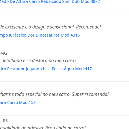
Medo De Altura Carro Rebaixado Som Dub Mod:3882
ade excelente e o design é sensacional. Recomendo!
empo Jurássico Dos Dinossauros Mod:4316
- MG
em detalhada e se destaca no meu carro.
idro Pescador Jogando Isca Pesca Água Mod:4171
charme todo especial no meu carro. Super recomendo!
Para Carro Mod:153
- RS
ualidade do adesivo, ficou lindo no carro!