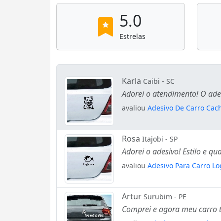
5.0
Estrelas
Karla
Caibi - SC
Adorei o atendimento! O ade
avaliou
Adesivo De Carro Cach
Rosa
Itajobi - SP
Adorei o adesivo! Estilo e q
avaliou
Adesivo Para Carro Lo
Artur
Surubim - PE
Comprei e agora meu carro t