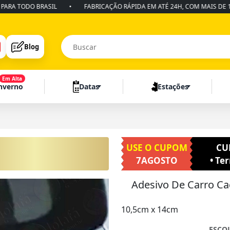
ODO BRASIL
•
FABRICAÇÃO RÁPIDA EM ATÉ 24H, COM MAIS DE 10 ANOS
Blog
Em Alta
Inverno
Datas
Estações
USE O CUPOM
CU
7AGOSTO
• Te
Adesivo De Carro Ca
10,5cm x 14cm
ESCO