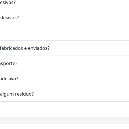
desivos?
adesivos?
fabricados e enviados?
nsporte?
 adesivo?
r algum resíduo?