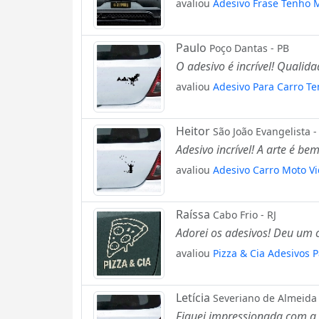
avaliou
Adesivo Frase Tenho 
Paulo
Poço Dantas - PB
O adesivo é incrível! Qualid
avaliou
Adesivo Para Carro T
Heitor
São João Evangelista 
Adesivo incrível! A arte é b
avaliou
Adesivo Carro Moto V
Raíssa
Cabo Frio - RJ
Adorei os adesivos! Deu um 
avaliou
Pizza & Cia Adesivos 
Letícia
Severiano de Almeida 
Fiquei impressionada com a q