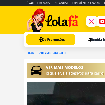
PIDA EM ATÉ 24H, COM MAIS DE 10 ANOS DE EXPERIÊNCIA ENVIANDO PARA T
De Promoções
liquida 
Lolafá
Adesivos Para Carro
VER MAIS MODELOS
clique e veja adesivos para carro