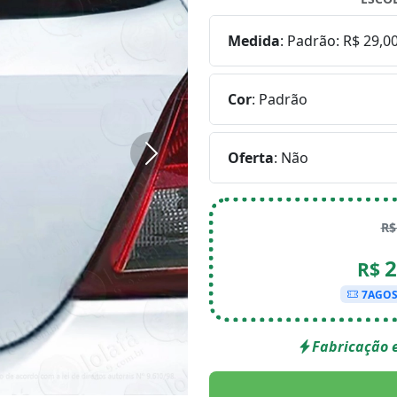
Medida
:
Padrão: R$ 29,0
Cor
:
Padrão
Oferta
:
Não
Próximo
R
2
R$
7AGO
Fabricação e