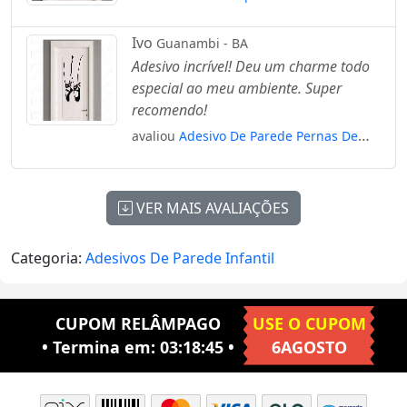
Corações E Nome Personalizado
Mod:4347
Ivo
Guanambi - BA
Adesivo incrível! Deu um charme todo
especial ao meu ambiente. Super
recomendo!
avaliou
Adesivo De Parede Pernas De
Bailarina Ballet Sapatilha Mod:4232
VER MAIS AVALIAÇÕES
Categoria:
Adesivos De Parede Infantil
CUPOM RELÂMPAGO
USE O CUPOM
• Termina em:
03:18:44
•
6AGOSTO