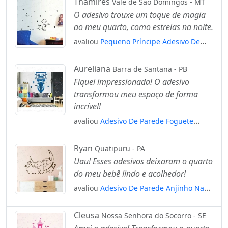
Thamires
Vale de São Domingos - MT
O adesivo trouxe um toque de magia
ao meu quarto, como estrelas na noite.
avaliou
Pequeno Príncipe Adesivo De
Parede Mod:4325
Aureliana
Barra de Santana - PB
Fiquei impressionada! O adesivo
transformou meu espaço de forma
incrível!
avaliou
Adesivo De Parede Foguete
Decolando Mod:4134
Ryan
Quatipuru - PA
Uau! Esses adesivos deixaram o quarto
do meu bebê lindo e acolhedor!
avaliou
Adesivo De Parede Anjinho Na
Lua E Nuvens Anjo Bebê Bebe Mod:4290
Cleusa
Nossa Senhora do Socorro - SE