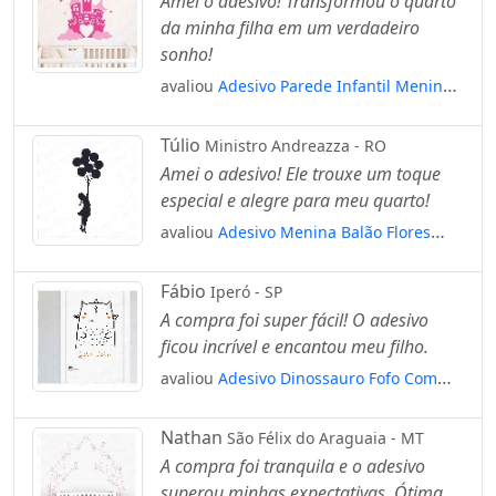
Amei o adesivo! Transformou o quarto
da minha filha em um verdadeiro
sonho!
avaliou
Adesivo Parede Infantil Menina
Castelo Princesa Mod:673
Túlio
Ministro Andreazza - RO
Amei o adesivo! Ele trouxe um toque
especial e alegre para meu quarto!
avaliou
Adesivo Menina Balão Flores
Mod:160
Fábio
Iperó - SP
A compra foi super fácil! O adesivo
ficou incrível e encantou meu filho.
avaliou
Adesivo Dinossauro Fofo Com
Nome Personalizado Quarto Dino
Mod:4349
Nathan
São Félix do Araguaia - MT
A compra foi tranquila e o adesivo
superou minhas expectativas. Ótima