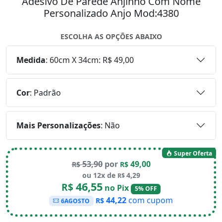
Adesivo De Parede Anjinho Com Nome
Personalizado Anjo Mod:4380
ESCOLHA AS OPÇÕES ABAIXO
Medida
:
60cm X 34cm: R$ 49,00
Cor
:
Padrão
Mais Personalizações
:
Não
Super Oferta
53,90
por
49,00
R$
R$
ou 12x de
4,29
R$
46,55
R$
no Pix
5% OFF
44,22
com cupom
R$
6AGOSTO