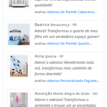
qualidade!
avaliou
Adesivo De Parede Cabeceira
Berço Raminhos Videira Mod:4132
Beatrice
Renascença - PR
Adorei! Transformou o quarto do meu
filho em um verdadeiro espaço gamer!
avaliou
Adesivo De Parede Quarto
Infantil Evolução Gamer Mod:2058
Anna
Ipeúna - SP
Adorei o adesivo! Atendimento nota
mil, transformou meu cantinho de
forma divertida!
avaliou
Adesivo Personalizado Foguete
Adesivos Quarto Bebe Mod:4177
Assunção
Monte Alegre de Goiás - GO
Adorei o adesivo! Transformou o
ambiente e trouxe um ar encantador.