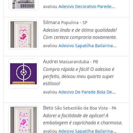
avaliou
Adesivo Decorativo Parede
Bailarina Estrela Mod:1210
Silmara
Populina - SP
Adesivo lindo e de ótima qualidade!
Com certeza compraria novamente.
avaliou
Adesivo Sapatilha Bailarina
Estrelas E Nome Personalizado
Mod:4287
Audrei
Massaranduba - PB
Compra rápida e fácil! O adesivo é
perfeito, deixou meu quarto super
estiloso!
avaliou
Adesivo De Parede Bola De
Futebol E Meio Campo Quarto Decor
Mod:4176
Beto
São Sebastião da Boa Vista - PA
Adorei a facilidade de aplicar! A
embalagem é caprichada e charmosa.
avaliou
Adesivo Sapatilha Bailarina