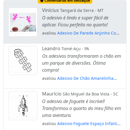
Comentários em destaque
Vinícius
Tangará da Serra - MT
O adesivo é lindo e super fácil de
aplicar. Ficou perfeito no quarto!
avaliou
Adesivo De Parede Anjinho Com
Nome Personalizado Anjo Mod:4380
Leandro
Tomé-Açu - PA
Os adesivos transformaram o chão em
um parque de diversões. Ótima
compra!
avaliou
Adesivo De Chão Amarelinha
Brincadeira Criança Mod:5082
Maurício
São Miguel da Boa Vista - SC
O adesivo de foguete é incrível!
Transformou o quarto do meu filho em
uma aventura.
avaliou
Adesivo Foguete Espaço Infantil