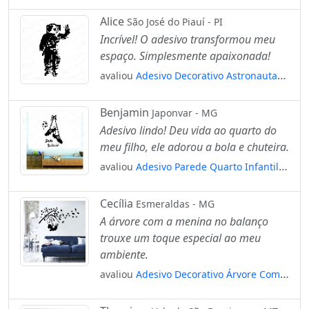
Mod:211
Alice
São José do Piauí - PI
Incrível! O adesivo transformou meu
espaço. Simplesmente apaixonada!
avaliou
Adesivo Decorativo Astronauta
No Espaço Mod:188
Benjamin
Japonvar - MG
Adesivo lindo! Deu vida ao quarto do
meu filho, ele adorou a bola e chuteira.
avaliou
Adesivo Parede Quarto Infantil
Futebol Bola Chuteira + Nome Mod:650
Cecília
Esmeraldas - MG
A árvore com a menina no balanço
trouxe um toque especial ao meu
ambiente.
avaliou
Adesivo Decorativo Árvore Com
Menina No Balanço Mod:706