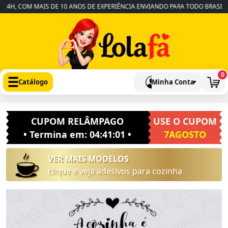
H, COM MAIS DE 10 ANOS DE EXPERIÊNCIA ENVIANDO PARA TODO BRASIL
0
Catálogo
Minha Conta
CUPOM RELÂMPAGO
USE O CUPOM
• Termina em:
04:41:01
•
7AGOSTO
VER MAIS MODELOS
clique e veja adesivos para cozinha