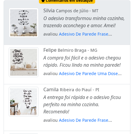
Comentários em destaque
Silvia
Campos de Júlio - MT
O adesivo transformou minha cozinha,
trazendo aconchego e amor. Amei!
avaliou
Adesivo De Parede Frase
Cozinha Pequena Cheia De Amor
Mod:2042
Felipe
Belmiro Braga - MG
A compra foi fácil e o adesivo chegou
rápido. Ficou lindo na minha parede!
avaliou
Adesivo De Parede Uma Dose
Caprichada De Café Com Amor
Mod:2069
Camila
Ribeira do Piauí - PI
A entrega foi rápida e o adesivo ficou
perfeito na minha cozinha.
Recomendo!
avaliou
Adesivo De Parede Frase
Cozinha Cafeteria Cheirinho De Café