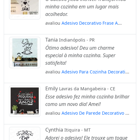
minha cozinha em um lugar mais
acolhedor.
avaliou
Adesivo Decorativo Frase A
Cozinha É O Coração Da Casa Mod:840
Tania
Indianópolis - PR
Ótimo adesivo! Deu um charme
especial à minha cozinha. Super
satisfeita!
avaliou
Adesivo Para Cozinha Decorativo
Desenho Mod:818
Emily
Lavras da Mangabeira - CE
Esse adesivo fez minha cozinha brilhar
como um novo dia! Amei!
avaliou
Adesivo De Parede Decorativo A
Cozinha É Pequena Mod:1135
Cynthia
Itiquira - MT
Adorei o adesivo! Ele trouxe um toque