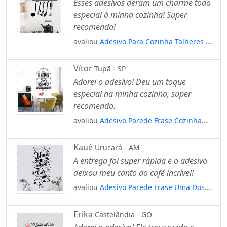
Esses adesivos deram um charme todo
especial à minha cozinha! Super
recomendo!
avaliou
Adesivo Para Cozinha Talheres E
Objetos Pendurados Mod:862
Vítor
Tupã - SP
Adorei o adesivo! Deu um toque
especial na minha cozinha, super
recomendo.
avaliou
Adesivo Parede Frase Cozinha
Geladeira Café Manha Quente Mod:772
Kauê
Urucará - AM
A entrega foi super rápida e o adesivo
deixou meu canto do café incrível!
avaliou
Adesivo Parede Frase Uma Dose
Caprichada De Café Amor E Fé Mod:2204
Erika
Castelândia - GO