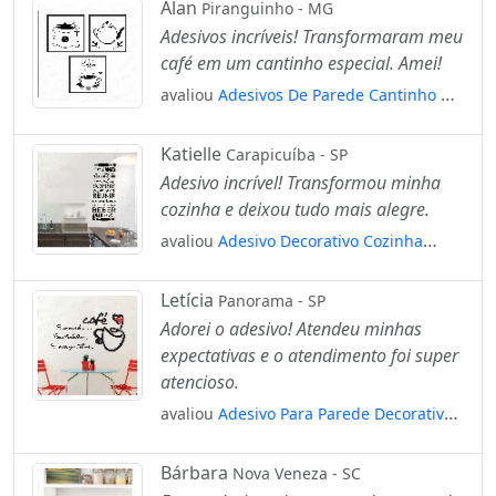
Mod:1979
Alan
Piranguinho - MG
Adesivos incríveis! Transformaram meu
café em um cantinho especial. Amei!
avaliou
Adesivos De Parede Cantinho Do
Café Tipo Quadro Vazado 3 Und
Mod:6136
Katielle
Carapicuíba - SP
Adesivo incrível! Transformou minha
cozinha e deixou tudo mais alegre.
avaliou
Adesivo Decorativo Cozinha
Comer Amar Parede Positividade
Mod:4593
Letícia
Panorama - SP
Adorei o adesivo! Atendeu minhas
expectativas e o atendimento foi super
atencioso.
avaliou
Adesivo Para Parede Decorativo
Cozinha Cantinho Do Café Mod:1137
Bárbara
Nova Veneza - SC