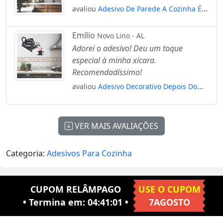
avaliou
Adesivo De Parede A Cozinha É
Pequena Mas Cheia De Amor Mod:1305
Emílio
Novo Lino - AL
Adorei o adesivo! Deu um toque
especial à minha xícara.
Recomendadíssimo!
avaliou
Adesivo Decorativo Depois Do
Café Na Xícara Amor No Coração
Mod:1304
VER MAIS AVALIAÇÕES
Categoria:
Adesivos Para Cozinha
CUPOM RELÂMPAGO
USE O CUPOM
• Termina em:
04:41:01
•
7AGOSTO