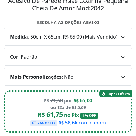
Adesivo De Parede Frase Cozinha Pequena
Cheia De Amor Mod:2042
ESCOLHA AS OPÇÕES ABAIXO
Medida
:
50cm X 65cm: R$ 65,00 (Mais Vendido)
Cor
:
Padrão
Mais Personalizações
:
Não
Super Oferta
71,50
por
65,00
R$
R$
ou 12x de
5,69
R$
61,75
R$
no Pix
5% OFF
58,66
com cupom
R$
7AGOSTO