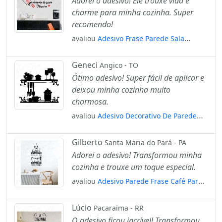
Adorei o adesivo! Ele trouxe vida e
charme para minha cozinha. Super
recomendo!
avaliou
Adesivo Frase Parede Sala
Cozinha Promoção Sabor Da Vida
Mod:971
Geneci
Angico - TO
Ótimo adesivo! Super fácil de aplicar e
deixou minha cozinha muito
charmosa.
avaliou
Adesivo Decorativo De Parede
Cozinha Completa Utensílios Mod:684
Gilberto
Santa Maria do Pará - PA
Adorei o adesivo! Transformou minha
cozinha e trouxe um toque especial.
avaliou
Adesivo Parede Frase Café Para
Mudar Cerveja Para Aceitar Mod:1307
Lúcio
Pacaraima - RR
O adesivo ficou incrível! Transformou