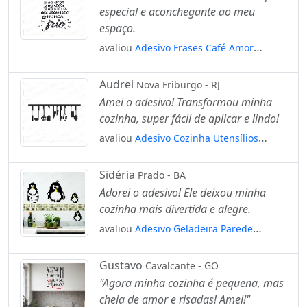
especial e aconchegante ao meu
espaço.
avaliou
Adesivo Frases Café Amor
Mod:61
Audrei
Nova Friburgo - RJ
Amei o adesivo! Transformou minha
cozinha, super fácil de aplicar e lindo!
avaliou
Adesivo Cozinha Utensílios
Mod:124
Sidéria
Prado - BA
Adorei o adesivo! Ele deixou minha
cozinha mais divertida e alegre.
avaliou
Adesivo Geladeira Parede
Cozinha Família Pinguins Com Gelo
Mod:1768
Gustavo
Cavalcante - GO
"Agora minha cozinha é pequena, mas
cheia de amor e risadas! Amei!"