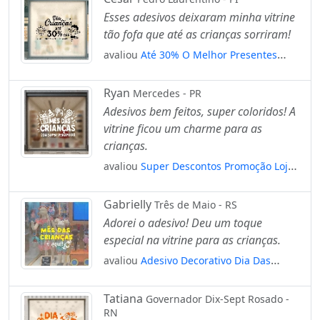
Esses adesivos deixaram minha vitrine
tão fofa que até as crianças sorriram!
avaliou
Até 30% O Melhor Presentes
Está Aqui Adesivos Para Vitrine Dia Das
Crianças Mod:122
Ryan
Mercedes - PR
Adesivos bem feitos, super coloridos! A
vitrine ficou um charme para as
crianças.
avaliou
Super Descontos Promoção Loja
Adesivos Para Vitrine Dia Das Crianças
Mod:101
Gabrielly
Três de Maio - RS
Adorei o adesivo! Deu um toque
especial na vitrine para as crianças.
avaliou
Adesivo Decorativo Dia Das
Crianças Para Vitrine Mod:53
Tatiana
Governador Dix-Sept Rosado -
RN