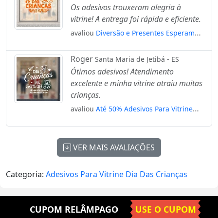
Os adesivos trouxeram alegria à
vitrine! A entrega foi rápida e eficiente.
avaliou
Diversão e Presentes Esperam
por Você Adesivos Para Vitrine Dia Das
Crianças Mod:80
Roger
Santa Maria de Jetibá - ES
Ótimos adesivos! Atendimento
excelente e minha vitrine atraiu muitas
crianças.
avaliou
Até 50% Adesivos Para Vitrine
Dia Das Crianças Mod:121
VER MAIS AVALIAÇÕES
Categoria:
Adesivos Para Vitrine Dia Das Crianças
CUPOM RELÂMPAGO
USE O CUPOM