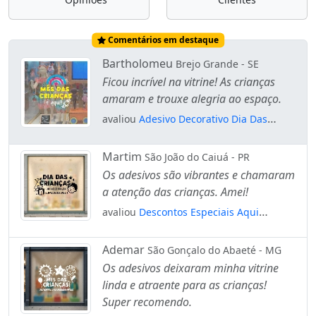
Comentários em destaque
Bartholomeu
Brejo Grande - SE
Ficou incrível na vitrine! As crianças
amaram e trouxe alegria ao espaço.
avaliou
Adesivo Decorativo Dia Das
Crianças Para Vitrine Mod:52
Martim
São João do Caiuá - PR
Os adesivos são vibrantes e chamaram
a atenção das crianças. Amei!
avaliou
Descontos Especiais Aqui
Adesivos Para Vitrine Dia Das Crianças
Mod:84
Ademar
São Gonçalo do Abaeté - MG
Os adesivos deixaram minha vitrine
linda e atraente para as crianças!
Super recomendo.