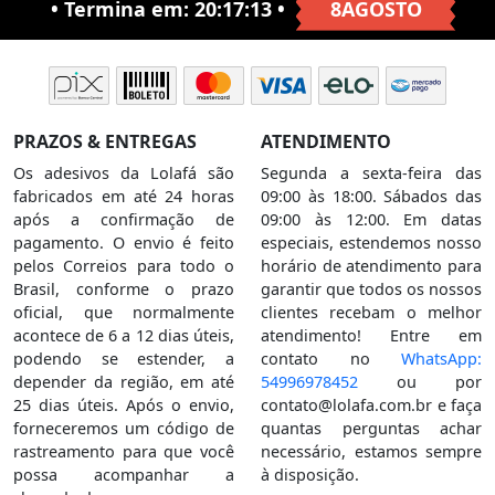
• Termina em:
20:17:12
•
8AGOSTO
PRAZOS & ENTREGAS
ATENDIMENTO
Os adesivos da Lolafá são
Segunda a sexta-feira das
fabricados em até 24 horas
09:00 às 18:00. Sábados das
após a confirmação de
09:00 às 12:00. Em datas
pagamento. O envio é feito
especiais, estendemos nosso
pelos Correios para todo o
horário de atendimento para
Brasil, conforme o prazo
garantir que todos os nossos
oficial, que normalmente
clientes recebam o melhor
acontece de 6 a 12 dias úteis,
atendimento! Entre em
podendo se estender, a
contato no
WhatsApp:
depender da região, em até
54996978452
ou por
25 dias úteis. Após o envio,
contato@lolafa.com.br
e faça
forneceremos um código de
quantas perguntas achar
rastreamento para que você
necessário, estamos sempre
possa acompanhar a
à disposição.