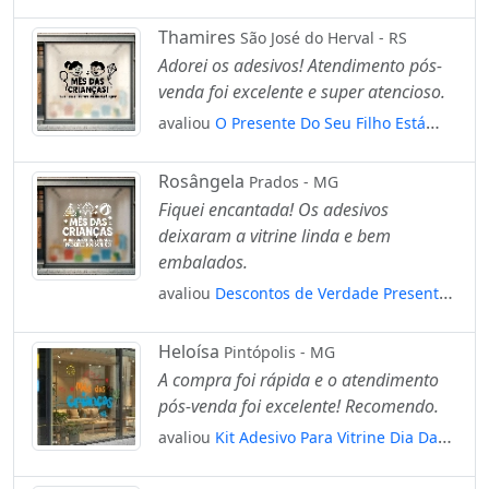
Presente Adesivos Para Vitrine Dia Das
Crianças Mod:83
Thamires
São José do Herval - RS
Adorei os adesivos! Atendimento pós-
venda foi excelente e super atencioso.
avaliou
O Presente Do Seu Filho Está
Aqui Adesivos Para Vitrine Dia Das
Crianças Mod:124
Rosângela
Prados - MG
Fiquei encantada! Os adesivos
deixaram a vitrine linda e bem
embalados.
avaliou
Descontos de Verdade Presentes
dos Sonhos Adesivos Para Vitrine Dia
Das Crianças Mod:103
Heloísa
Pintópolis - MG
A compra foi rápida e o atendimento
pós-venda foi excelente! Recomendo.
avaliou
Kit Adesivo Para Vitrine Dia Das
Crianças Mod:51