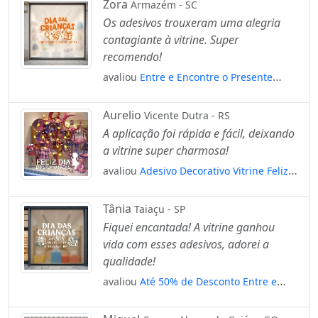
Zora
Armazém - SC
Os adesivos trouxeram uma alegria
contagiante à vitrine. Super
recomendo!
avaliou
Entre e Encontre o Presente
Perfeito Adesivos Para Vitrine Dia Das
Crianças Mod:82
Aurelio
Vicente Dutra - RS
A aplicação foi rápida e fácil, deixando
a vitrine super charmosa!
avaliou
Adesivo Decorativo Vitrine Feliz
Dia Das Crianças Estrelas Mod:4710
Tânia
Taiaçu - SP
Fiquei encantada! A vitrine ganhou
vida com esses adesivos, adorei a
qualidade!
avaliou
Até 50% de Desconto Entre e
Confira Adesivos Para Vitrine Dia Das
Crianças Mod:123