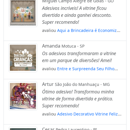
Miguel
Campo Alegre de Goiás - GO
Adesivos incríveis! A vitrine ficou
divertida e ainda ganhei desconto.
Super recomendo!
avaliou
Aqui a Brincadeira é Economizar
Adesivos Para Vitrine Dia Das Crianças
Mod:102
Amanda
Motuca - SP
Os adesivos transformaram a vitrine
em um parque de diversões! Amei!
avaliou
Entre e Surpreenda Seu Filho
Adesivos Para Vitrine Dia Das Crianças
Mod:81
Artur
São João do Manhuaçu - MG
Ótimo adesivo! Transformou minha
vitrine de forma divertida e prática.
Super recomendo!
avaliou
Adesivo Decorativo Vitrine Feliz
Dia Das Crianças Bolhas Mod:2065
Cesar
Pedro Laurentino - PI