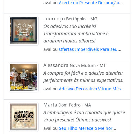
avaliou
Acerte no Presente Decoração
Loja Adesivos Para Vitrine Dia Das
Crianças Mod:125
Lourenço
Bertópolis - MG
Os adesivos são incríveis!
Transformaram minha vitrine e
atraíram muitos olhares!
avaliou
Ofertas Imperdíveis Para seu
Filho Adesivos Para Vitrine Dia Das
Crianças Mod:104
Alessandra
Nova Mutum - MT
A compra foi fácil e o adesivo atendeu
perfeitamente às minhas expectativas.
avaliou
Adesivo Decorativo Vitrine Mês
Das Crianças Mod:4737
Marta
Dom Pedro - MA
A embalagem é tão colorida que quase
virou presente! Ótimos adesivos!
avaliou
Seu Filho Merece o Melhor