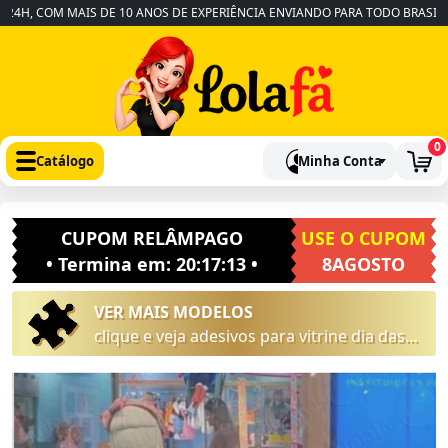
, COM MAIS DE 10 ANOS DE EXPERIÊNCIA ENVIANDO PARA TODO BRASIL
•
0
Catálogo
Minha Conta
CUPOM RELÂMPAGO
USE O CUPOM
• Termina em:
20:17:12
•
8AGOSTO
VER MAIS MODELOS
clique e veja adesivos para vitrine dia das
crianças