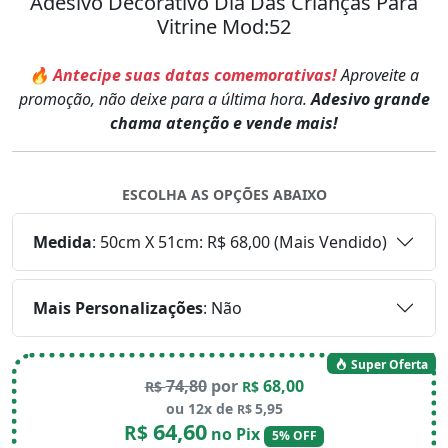
Adesivo Decorativo Dia Das Crianças Para
Vitrine Mod:52
🔥 Antecipe suas datas comemorativas!
Aproveite a
promoção, não deixe para a última hora.
Adesivo grande
chama atenção e vende mais!
ESCOLHA AS OPÇÕES ABAIXO
Medida
:
50cm X 51cm: R$ 68,00 (Mais Vendido)
Mais Personalizações
:
Não
Super Oferta
74,80
por
68,00
R$
R$
ou 12x de
5,95
R$
64,60
R$
no Pix
5% OFF