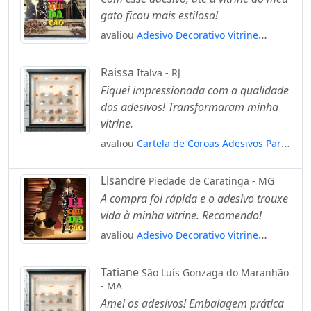
gato ficou mais estilosa!
avaliou
Adesivo Decorativo Vitrine
Liquidação Outono Colorido Mod:2023
Raissa
Italva - RJ
Fiquei impressionada com a qualidade
dos adesivos! Transformaram minha
vitrine.
avaliou
Cartela de Coroas Adesivos Para
Vitrine Outono Inverno Mod:25
Lisandre
Piedade de Caratinga - MG
A compra foi rápida e o adesivo trouxe
vida à minha vitrine. Recomendo!
avaliou
Adesivo Decorativo Vitrine
Liquidação Inverno Colorido Mod:1914
Tatiane
São Luís Gonzaga do Maranhão
- MA
Amei os adesivos! Embalagem prática