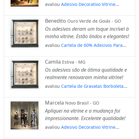
avaliou
Adesivo Decorativo Vitrine
Liquidação Inverno Colorido Mod:2224
Benedito
Ouro Verde de Goiás - GO
Os adesivos deram um toque incrível à
minha vitrine. Estão lindos e elegantes!
avaliou
Cartela de 60% Adesivos Para
Vitrine Outono Inverno Mod:6
Camila
Estiva - MG
Os adesivos são de ótima qualidade e
realmente renovaram minha vitrine!
avaliou
Cartela de Gravatas Borboleta
Adesivos Para Vitrine Outono Inverno
Mod:27
Marcela
Novo Brasil - GO
Apliquei na vitrine e a mudança foi
impressionante. Excelente qualidade!
avaliou
Adesivo Decorativo Vitrine
Coleção Inverno Vertical Flocos