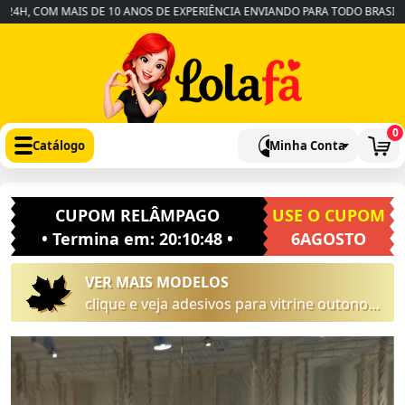
H, COM MAIS DE 10 ANOS DE EXPERIÊNCIA ENVIANDO PARA TODO BRASIL
•
0
Catálogo
Minha Conta
CUPOM RELÂMPAGO
USE O CUPOM
• Termina em:
20:10:47
•
6AGOSTO
VER MAIS MODELOS
clique e veja adesivos para vitrine outono
inverno