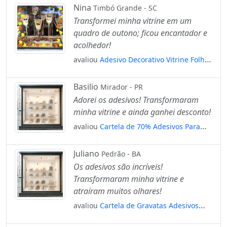
Mod:4683
Nina
Timbó Grande - SC
Transformei minha vitrine em um
quadro de outono; ficou encantador e
acolhedor!
avaliou
Adesivo Decorativo Vitrine Folhas
Outono - 34 Unidades Mod:2202
Basilio
Mirador - PR
Adorei os adesivos! Transformaram
minha vitrine e ainda ganhei desconto!
avaliou
Cartela de 70% Adesivos Para
Vitrine Outono Inverno Mod:7
Juliano
Pedrão - BA
Os adesivos são incríveis!
Transformaram minha vitrine e
atraíram muitos olhares!
avaliou
Cartela de Gravatas Adesivos
Para Vitrine Outono Inverno Mod:28