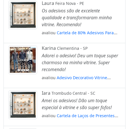
Laura
Feira Nova - PE
Os adesivos são de excelente
qualidade e transformaram minha
vitrine. Recomendo!
avaliou
Cartela de 80% Adesivos Para
Vitrine Outono Inverno Mod:8
Karina
Clementina - SP
Adorei o adesivo! Deu um toque super
charmoso na minha vitrine. Super
recomendo!
avaliou
Adesivo Decorativo Vitrine
Liquida Inverno Luvas Mod:1933
Iara
Trombudo Central - SC
Amei os adesivos! Dão um toque
especial à vitrine e são super fofos!
avaliou
Cartela de Laços de Presentes
Adesivos Para Vitrine Outono Inverno