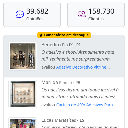
39.682
158.730
Opiniões
Clientes
Comentários em destaque
Benedito
Pio IX - PI
O adesivo é show! Atendimento nota
mil, realmente me surpreenderam.
avaliou
Adesivo Decorativo Vitrine
Coleção Inverno Vertical Flocos
Mod:2003
Marilda
Piancó - PB
Os adesivos deram um toque incrível à
minha vitrine, atraindo mais clientes!
avaliou
Cartela de 40% Adesivos Para
Vitrine Outono Inverno Mod:4
Lucas
Marataízes - ES
Com esse adesivo, até a vitrine do meu