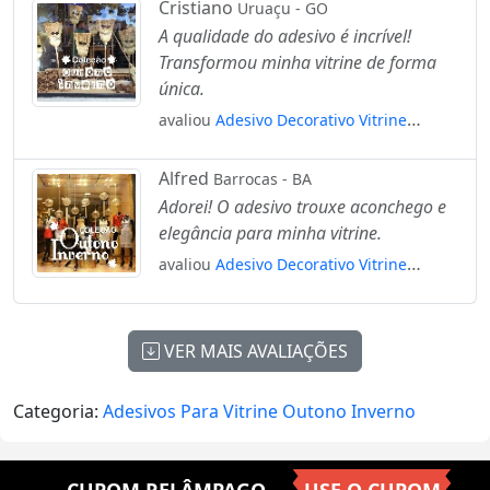
Mod:29
Cristiano
Uruaçu - GO
A qualidade do adesivo é incrível!
Transformou minha vitrine de forma
única.
avaliou
Adesivo Decorativo Vitrine
Coleção Outono Inverno Mod:2062
Alfred
Barrocas - BA
Adorei! O adesivo trouxe aconchego e
elegância para minha vitrine.
avaliou
Adesivo Decorativo Vitrine
Coleção Outono Inverno Mod:2039
VER MAIS AVALIAÇÕES
Categoria:
Adesivos Para Vitrine Outono Inverno