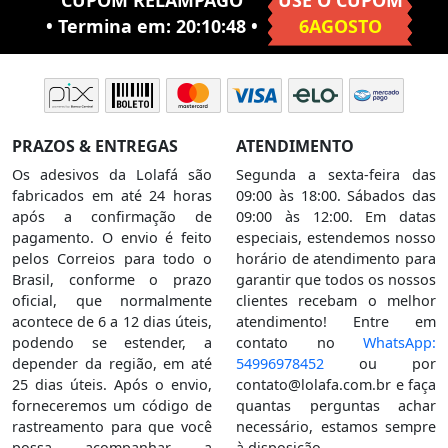
CUPOM RELÂMPAGO
USE O CUPOM
• Termina em:
20:10:47
•
6AGOSTO
PRAZOS & ENTREGAS
ATENDIMENTO
Os adesivos da Lolafá são
Segunda a sexta-feira das
fabricados em até 24 horas
09:00 às 18:00. Sábados das
após a confirmação de
09:00 às 12:00. Em datas
pagamento. O envio é feito
especiais, estendemos nosso
pelos Correios para todo o
horário de atendimento para
Brasil, conforme o prazo
garantir que todos os nossos
oficial, que normalmente
clientes recebam o melhor
acontece de 6 a 12 dias úteis,
atendimento! Entre em
podendo se estender, a
contato no
WhatsApp:
depender da região, em até
54996978452
ou por
25 dias úteis. Após o envio,
contato@lolafa.com.br
e faça
forneceremos um código de
quantas perguntas achar
rastreamento para que você
necessário, estamos sempre
possa acompanhar a
à disposição.