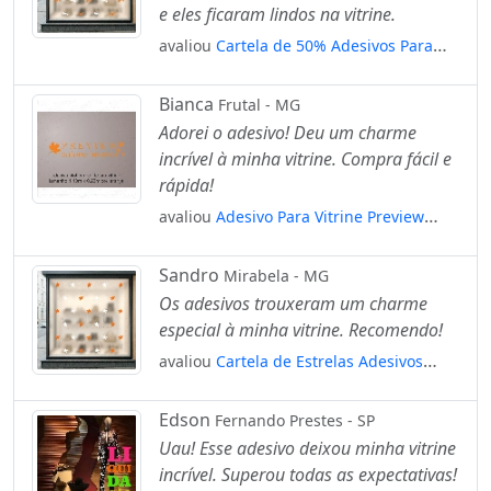
e eles ficaram lindos na vitrine.
avaliou
Cartela de 50% Adesivos Para
Vitrine Outono Inverno Mod:5
Bianca
Frutal - MG
Adorei o adesivo! Deu um charme
incrível à minha vitrine. Compra fácil e
rápida!
avaliou
Adesivo Para Vitrine Preview
Outono Inverno Mod:5810
Sandro
Mirabela - MG
Os adesivos trouxeram um charme
especial à minha vitrine. Recomendo!
avaliou
Cartela de Estrelas Adesivos
Para Vitrine Outono Inverno Mod:26
Edson
Fernando Prestes - SP
Uau! Esse adesivo deixou minha vitrine
incrível. Superou todas as expectativas!