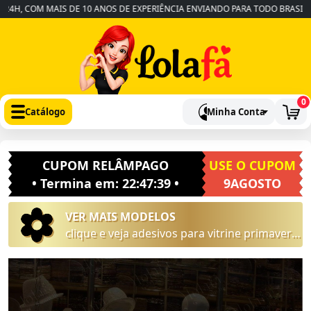
H, COM MAIS DE 10 ANOS DE EXPERIÊNCIA ENVIANDO PARA TODO BRASIL
•
0
Catálogo
Minha Conta
CUPOM RELÂMPAGO
USE O CUPOM
• Termina em:
22:47:38
•
9AGOSTO
VER MAIS MODELOS
clique e veja adesivos para vitrine primavera
verão