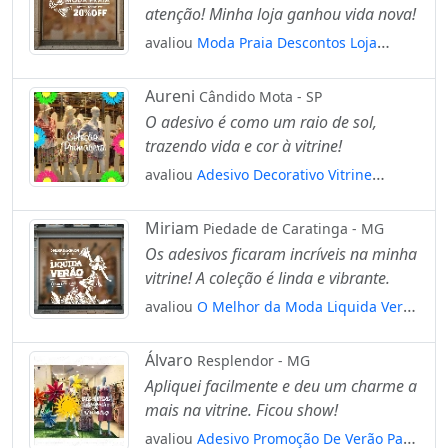
atenção! Minha loja ganhou vida nova!
avaliou
Moda Praia Descontos Loja
Adesivos Para Vitrine Primavera Verão
Mod:561
Aureni
Cândido Mota - SP
O adesivo é como um raio de sol,
trazendo vida e cor à vitrine!
avaliou
Adesivo Decorativo Vitrine
Coleção Primavera Colorido Mod:1825
Miriam
Piedade de Caratinga - MG
Os adesivos ficaram incríveis na minha
vitrine! A coleção é linda e vibrante.
avaliou
O Melhor da Moda Liquida Verão
Adesivos Para Vitrine Primavera Verão
Mod:521
Álvaro
Resplendor - MG
Apliquei facilmente e deu um charme a
mais na vitrine. Ficou show!
avaliou
Adesivo Promoção De Verão Para