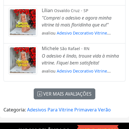
Primavera Verão Flor Borboleta
Mod:1822
Lílian
Osvaldo Cruz - SP
"Comprei o adesivo e agora minha
vitrine tá mais floridinha que eu!"
avaliou
Adesivo Decorativo Vitrine
Coleção Primavera Hibisco Mod:2109
Michele
São Rafael - RN
O adesivo é lindo, trouxe vida à minha
vitrine. Fiquei bem satisfeita!
avaliou
Adesivo Decorativo Vitrine
Coleção Verão Hibisco Mod:2018
VER MAIS AVALIAÇÕES
Categoria:
Adesivos Para Vitrine Primavera Verão