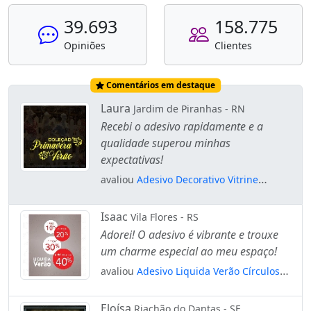
39.693
158.775
Opiniões
Clientes
Comentários em destaque
Laura
Jardim de Piranhas - RN
Recebi o adesivo rapidamente e a
qualidade superou minhas
expectativas!
avaliou
Adesivo Decorativo Vitrine
Coleção Primavera Verão Hibisco
Mod:2000
Isaac
Vila Flores - RS
Adorei! O adesivo é vibrante e trouxe
um charme especial ao meu espaço!
avaliou
Adesivo Liquida Verão Círculos
Porcentagens Mod:5812
Eloísa
Riachão do Dantas - SE