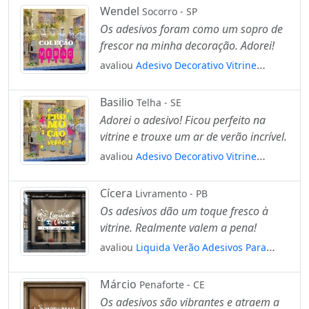
Wendel
Socorro - SP
Os adesivos foram como um sopro de
frescor na minha decoração. Adorei!
avaliou
Adesivo Decorativo Vitrine
Coleção Verão Picolé Mod:2091
Basilio
Telha - SE
Adorei o adesivo! Ficou perfeito na
vitrine e trouxe um ar de verão incrível.
avaliou
Adesivo Decorativo Vitrine
Promoção Verão Desenhos Praia
Mod:2001
Cícera
Livramento - PB
Os adesivos dão um toque fresco à
vitrine. Realmente valem a pena!
avaliou
Liquida Verão Adesivos Para
Vitrine Primavera Verão Mod:540
Márcio
Penaforte - CE
Os adesivos são vibrantes e atraem a