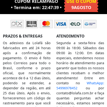
CUPOM RELÂMPAGO
USE O CUPOM
• Termina em:
22:47:38
•
9AGOSTO
PRAZOS & ENTREGAS
ATENDIMENTO
Os adesivos da Lolafá são
Segunda a sexta-feira das
fabricados em até 24 horas
09:00 às 18:00. Sábados das
após a confirmação de
09:00 às 12:00. Em datas
pagamento. O envio é feito
especiais, estendemos nosso
pelos Correios para todo o
horário de atendimento para
Brasil, conforme o prazo
garantir que todos os nossos
oficial, que normalmente
clientes recebam o melhor
acontece de 6 a 12 dias úteis,
atendimento! Entre em
podendo se estender, a
contato no
WhatsApp:
depender da região, em até
54996978452
ou por
25 dias úteis. Após o envio,
contato@lolafa.com.br
e faça
forneceremos um código de
quantas perguntas achar
rastreamento para que você
necessário, estamos sempre