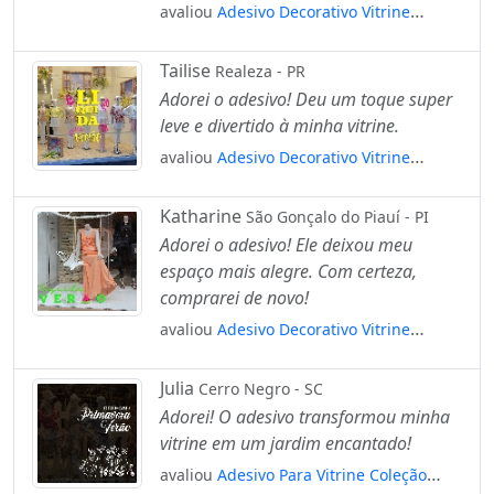
avaliou
Adesivo Decorativo Vitrine
Coleção Verão Desenhos Praia Mod:2040
Tailise
Realeza - PR
Adorei o adesivo! Deu um toque super
leve e divertido à minha vitrine.
avaliou
Adesivo Decorativo Vitrine
Liquida Verão Desenhos Praia Mod:2019
Katharine
São Gonçalo do Piauí - PI
Adorei o adesivo! Ele deixou meu
espaço mais alegre. Com certeza,
comprarei de novo!
avaliou
Adesivo Decorativo Vitrine
Liquida Verão Melancia Mod:2155
Julia
Cerro Negro - SC
Adorei! O adesivo transformou minha
vitrine em um jardim encantado!
avaliou
Adesivo Para Vitrine Coleção