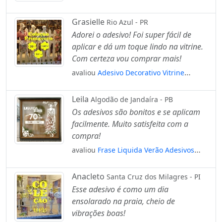
Loja Vitrine Parede Mod:5036
Grasielle
Rio Azul - PR
Adorei o adesivo! Foi super fácil de
aplicar e dá um toque lindo na vitrine.
Com certeza vou comprar mais!
avaliou
Adesivo Decorativo Vitrine
Coleção Primavera Flor Descontos
Mod:2064
Leila
Algodão de Jandaíra - PB
Os adesivos são bonitos e se aplicam
facilmente. Muito satisfeita com a
compra!
avaliou
Frase Liquida Verão Adesivos
Para Vitrine Primavera Verão Mod:543
Anacleto
Santa Cruz dos Milagres - PI
Esse adesivo é como um dia
ensolarado na praia, cheio de
vibrações boas!