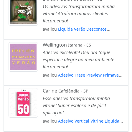
Os adesivos transformaram minha
vitrine! Atraíram muitos clientes.
Recomendo!
avaliou
Liquida Verão Descontos
Adesivos Para Vitrine Primavera Verão
Mod:539
Wellington
Itarana - ES
Adesivo excelente! Deu um toque
especial e alegre ao meu ambiente.
Recomendo!
avaliou
Adesivo Frase Preview Primavera
Verão Mod:5866
Carine
Cafelândia - SP
Esse adesivo transformou minha
vitrine! Super estiloso e de fácil
aplicação!
avaliou
Adesivo Vertical Vitrine Liquida
Verão 50% Mod:5811