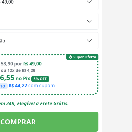
 49,00
ão
Super Oferta
53,90
por
49,00
$
R$
ou 12x de
4,29
R$
6,55
no Pix
5% OFF
44,22
com cupom
R$
STO
m 24h, Elegível a Frete Grátis.
COMPRAR