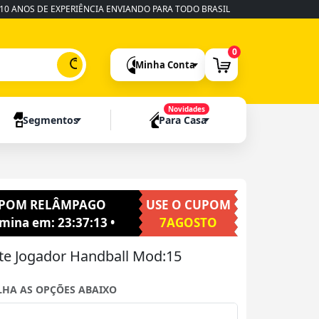
OS DE EXPERIÊNCIA ENVIANDO PARA TODO BRASIL
•
FABRICAÇÃO RÁPID
0
Minha Conta
Novidades
Segmentos
Para Casa
POM RELÂMPAGO
USE O CUPOM
rmina em:
23:37:12
•
7AGOSTO
te Jogador Handball Mod:15
LHA AS OPÇÕES ABAIXO