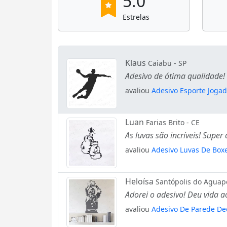
5.0
Estrelas
Klaus
Caiabu - SP
Adesivo de ótima qualidade!
avaliou
Adesivo Esporte Joga
Luan
Farias Brito - CE
As luvas são incríveis! Supe
avaliou
Adesivo Luvas De Box
Heloísa
Santópolis do Aguape
Adorei o adesivo! Deu vida a
avaliou
Adesivo De Parede De