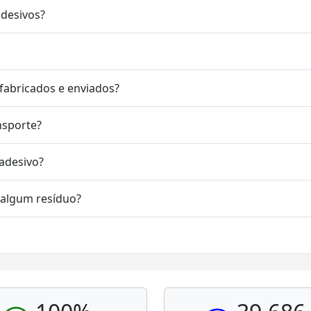
adesivos?
fabricados e enviados?
nsporte?
 adesivo?
r algum resíduo?