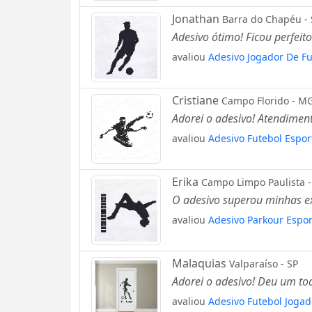
Jonathan
Barra do Chapéu - 
Adesivo ótimo! Ficou perfeit
avaliou
Adesivo Jogador De F
Cristiane
Campo Florido - M
Adorei o adesivo! Atendimen
avaliou
Adesivo Futebol Espo
Erika
Campo Limpo Paulista -
O adesivo superou minhas exp
avaliou
Adesivo Parkour Espo
Malaquias
Valparaíso - SP
Adorei o adesivo! Deu um toq
avaliou
Adesivo Futebol Joga