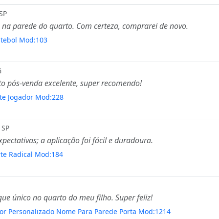
SP
o na parede do quarto. Com certeza, comprarei de novo.
utebol Mod:103
G
to pós-venda excelente, super recomendo!
rte Jogador Mod:228
 SP
ectativas; a aplicação foi fácil e duradoura.
rte Radical Mod:184
ue único no quarto do meu filho. Super feliz!
dor Personalizado Nome Para Parede Porta Mod:1214