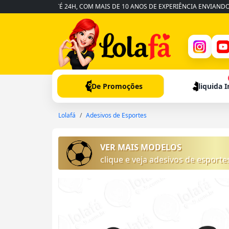
ÁPIDA EM ATÉ 24H, COM MAIS DE 10 ANOS DE EXPERIÊNCIA ENVIANDO PARA
De Promoções
liquida 
Lolafá
Adesivos de Esportes
VER MAIS MODELOS
clique e veja adesivos de esporte