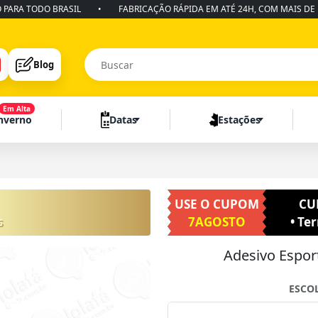
 TODO BRASIL
•
FABRICAÇÃO RÁPIDA EM ATÉ 24H, COM MAIS DE 10 AN
Blog
Em Alta
Inverno
Datas
Estações
USE O CUPOM
CU
s
7AGOSTO
• Te
Adesivo Espor
ESCO