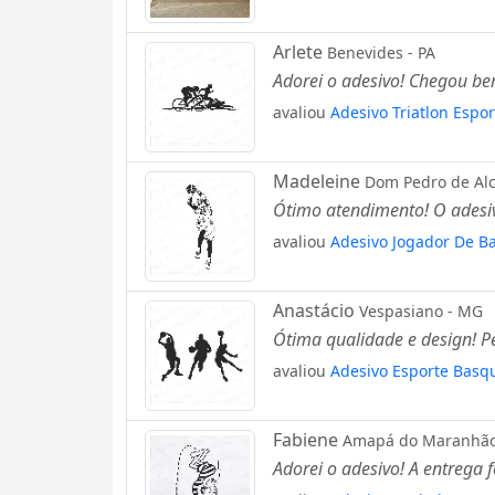
Arlete
Benevides - PA
Adorei o adesivo! Chegou be
avaliou
Adesivo Triatlon Espo
Madeleine
Dom Pedro de Alc
Ótimo atendimento! O adesiv
avaliou
Adesivo Jogador De B
Anastácio
Vespasiano - MG
Ótima qualidade e design! P
avaliou
Adesivo Esporte Basq
Fabiene
Amapá do Maranhão
Adorei o adesivo! A entrega 