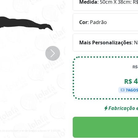
Medida
:
50cm X 38cm: R$
Cor
:
Padrão
Mais Personalizações
:
N
Próximo
R
4
R$
7AGO
Fabricação e