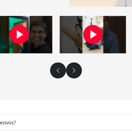
?
desivos?