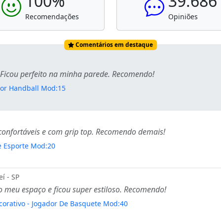
100%
39.686
Recomendações
Opiniões
Comentários em destaque
 Ficou perfeito na minha parede. Recomendo!
dor Handball Mod:15
r confortáveis e com grip top. Recomendo demais!
e Esporte Mod:20
í - SP
o meu espaço e ficou super estiloso. Recomendo!
corativo - Jogador De Basquete Mod:40