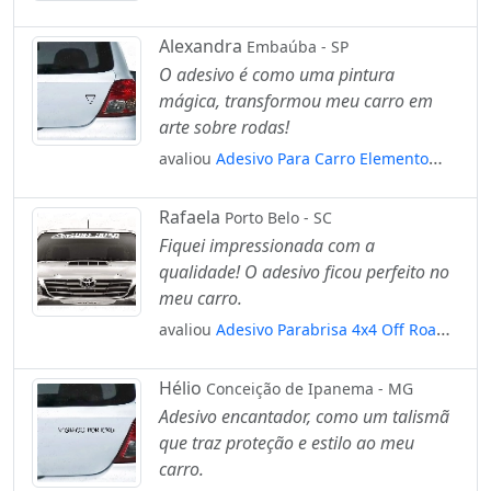
Escorregando Felino Mod:4628
Alexandra
Embaúba - SP
O adesivo é como uma pintura
mágica, transformou meu carro em
arte sobre rodas!
avaliou
Adesivo Para Carro Elemento
Água Esotérico Alquimia Mod:5995
Rafaela
Porto Belo - SC
Fiquei impressionada com a
qualidade! O adesivo ficou perfeito no
meu carro.
avaliou
Adesivo Parabrisa 4x4 Off Road
Trilha Troller Hillux Jeep Mod:2696
Hélio
Conceição de Ipanema - MG
Adesivo encantador, como um talismã
que traz proteção e estilo ao meu
carro.