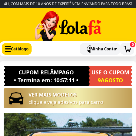
, COM MAIS DE 10 ANOS DE EXPERIÊNCIA ENVIANDO PARA TODO BRASIL
•
0
Catálogo
Minha Conta
CUPOM RELÂMPAGO
USE O CUPOM
• Termina em:
10:57:10
•
9AGOSTO
VER MAIS MODELOS
clique e veja adesivos para carro