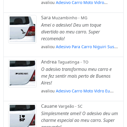
avaliou
Adesivo Carro Moto Vidro
Vigiado Por Exu Candomblé Umbanda
Mod:4483
Sara
Muzambinho - MG
Amei o adesivo! Deu um toque
divertido ao meu carro. Super
recomendo!
avaliou
Adesivo Para Carro Niguiri Sushi
Comida Japonesa Mod:5850
Andrea
Taguatinga - TO
O adesivo transformou meu carro e
me fez sentir mais perto de Buenos
Aires!
avaliou
Adesivo Carro Moto Vidro Eu
Amo Buenos Aires Mod:4337
Cauane
Vargeão - SC
Simplesmente amei! O adesivo deu um
charme especial ao meu carro. Super