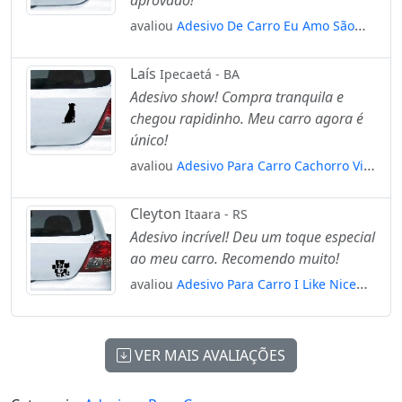
aprovado!
avaliou
Adesivo De Carro Eu Amo São
Paulo - I Love Sp Mod:5705
Laís
Ipecaetá - BA
Adesivo show! Compra tranquila e
chegou rapidinho. Meu carro agora é
único!
avaliou
Adesivo Para Carro Cachorro Vira
Lata Sentado Mod:4192
Cleyton
Itaara - RS
Adesivo incrível! Deu um toque especial
ao meu carro. Recomendo muito!
avaliou
Adesivo Para Carro I Like Nice
Things Mod:5560
VER MAIS AVALIAÇÕES