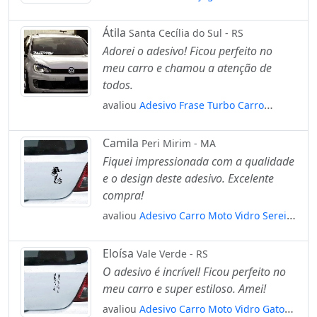
Adesivos Para Carro Mod:256
Átila
Santa Cecília do Sul - RS
Adorei o adesivo! Ficou perfeito no
meu carro e chamou a atenção de
todos.
avaliou
Adesivo Frase Turbo Carro
Rebaixado Som Dub Tuning Auto
Mod:3808
Camila
Peri Mirim - MA
Fiquei impressionada com a qualidade
e o design deste adesivo. Excelente
compra!
avaliou
Adesivo Carro Moto Vidro Sereia
Tribal Mar Mod:4773
Eloísa
Vale Verde - RS
O adesivo é incrível! Ficou perfeito no
meu carro e super estiloso. Amei!
avaliou
Adesivo Carro Moto Vidro Gato