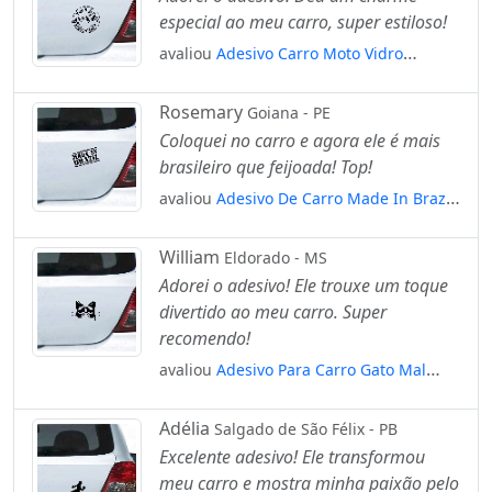
especial ao meu carro, super estiloso!
avaliou
Adesivo Carro Moto Vidro
Nascido Para Aventura - Viagem
Mod:3984
Rosemary
Goiana - PE
Coloquei no carro e agora ele é mais
brasileiro que feijoada! Top!
avaliou
Adesivo De Carro Made In Brazil
- Feito No Brasil Mod:5353
William
Eldorado - MS
Adorei o adesivo! Ele trouxe um toque
divertido ao meu carro. Super
recomendo!
avaliou
Adesivo Para Carro Gato Mal
Humorado - Grumpy Cat Mod:5208
Adélia
Salgado de São Félix - PB
Excelente adesivo! Ele transformou
meu carro e mostra minha paixão pelo