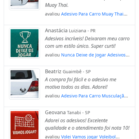
Muay Thai.
avaliou
Adesivo Para Carro Muay Thai
Artes Marciais Mod:5063
Anastácia
Luiziana - PR
Adesivos incríveis! Deixaram meu carro
com um estilo único. Super curti!
avaliou
Nunca Deixe de Jogar Adesivos
Para Carro Mod:111
Beatriz
Guaimbê - SP
A compra foi fácil e o adesivo me
motiva todos os dias. Adorei!
avaliou
Adesivo Para Carro Musculação
Seja Forte Mod:4918
Geovana
Tanabi - SP
Adorei os adesivos! Excelente
qualidade e o atendimento foi nota 10!
avaliou
Volei Vamos jogar Voleibol