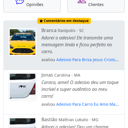
Opiniões
Clientes
Comentários em destaque
Branca
Itaiópolis - SC
Adorei o adesivo! Ele transmite uma
mensagem linda e ficou perfeito no
carro.
avaliou
Adesivo Para Brisa Jesus Cristo
Frase Cristão Gospel Deus Mod:2733
Jonas
Carolina - MA
Caraca, amei! O adesivo deu um toque
incrível e super autêntico ao meu
carro!
avaliou
Adesivo Para Carro Eu Amo Mato
Grosso - I Love Mt Mod:5498
Bastião
Mathias Lobato - MG
Adorei o adesivo! Deu um charme