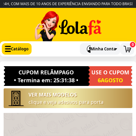
H, COM MAIS DE 10 ANOS DE EXPERIÊNCIA ENVIANDO PARA TODO BRASIL
•
0
Catálogo
Minha Conta
CUPOM RELÂMPAGO
USE O CUPOM
• Termina em:
25:31:37
•
6AGOSTO
VER MAIS MODELOS
clique e veja adesivos para porta