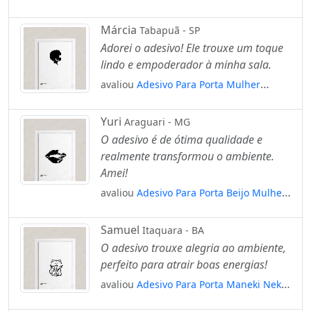
Autismo Mod:1829
Márcia
Tabapuã - SP
Adorei o adesivo! Ele trouxe um toque
lindo e empoderador à minha sala.
avaliou
Adesivo Para Porta Mulher
Negra Black Power Mod:1684
Yuri
Araguari - MG
O adesivo é de ótima qualidade e
realmente transformou o ambiente.
Amei!
avaliou
Adesivo Para Porta Beijo Mulher
Fatal E Mortal Mod:6596
Samuel
Itaquara - BA
O adesivo trouxe alegria ao ambiente,
perfeito para atrair boas energias!
avaliou
Adesivo Para Porta Maneki Neko
Gato Da Sorte Mod:1891