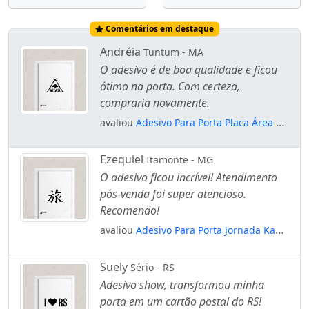
Comentários em destaque
Andréia
Tuntum - MA
O adesivo é de boa qualidade e ficou
ótimo na porta. Com certeza,
compraria novamente.
avaliou
Adesivo Para Porta Placa Área 51
- Extra Terrestres Mod:1791
Ezequiel
Itamonte - MG
O adesivo ficou incrível! Atendimento
pós-venda foi super atencioso.
Recomendo!
avaliou
Adesivo Para Porta Jornada Kanji
Japonês Mod:6659
Suely
Sério - RS
Adesivo show, transformou minha
porta em um cartão postal do RS!