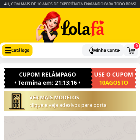
H, COM MAIS DE 10 ANOS DE EXPERIÊNCIA ENVIANDO PARA TODO BRASIL
0
Catálogo
Minha Conta
CUPOM RELÂMPAGO
USE O CUPOM
• Termina em:
21:13:16
•
10AGOSTO
VER MAIS MODELOS
clique e veja adesivos para porta