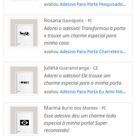
avaliou
Adesivo Para Porta Pesquisador
Microscópio Mod:1809
Rosana
Itainópolis - PI
Adorei o adesivo! Transformou a porta
e trouxe um charme especial para
minha casa.
avaliou
Adesivo Para Porta Charreteiro
Conduzindo Charrete Mod:1664
Julieta
Guaramiranga - CE
Adorei o adesivo! Ele trouxe um
charme especial para a minha porta.
avaliou
Adesivo Para Porta Eu Amo Nikiti
- I Love Nikiti Niterói Mod:6119
Marina
Buriti dos Montes - PI
Esse adesivo deu um charme todo
especial à minha porta! Super
recomendo!