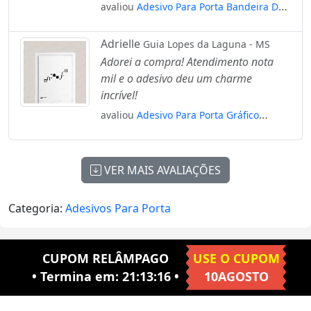
avaliou
Adesivo Para Porta Bandeira Do
Brasil Mod:1871
Adrielle
Guia Lopes da Laguna - MS
Adorei a compra! Atendimento nota
mil e o adesivo deu um charme
incrível!
avaliou
Adesivo Para Porta Gráfico
Candlestick Operador Daytrader
Mod:1726
VER MAIS AVALIAÇÕES
Categoria:
Adesivos Para Porta
CUPOM RELÂMPAGO
USE O CUPOM
• Termina em:
21:13:16
•
10AGOSTO