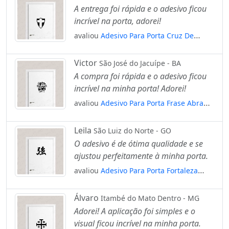
A entrega foi rápida e o adesivo ficou
incrível na porta, adorei!
avaliou
Adesivo Para Porta Cruz De
Savóia Mod:1892
Victor
São José do Jacuípe - BA
A compra foi rápida e o adesivo ficou
incrível na minha porta! Adorei!
avaliou
Adesivo Para Porta Frase Abra
Sua Mente! Mod:1747
Leila
São Luiz do Norte - GO
O adesivo é de ótima qualidade e se
ajustou perfeitamente à minha porta.
avaliou
Adesivo Para Porta Fortaleza
Kanji Japonês Mod:1602
Álvaro
Itambé do Mato Dentro - MG
Adorei! A aplicação foi simples e o
visual ficou incrível na minha porta.