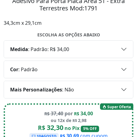
Adesivo Para Porta Placa Área 51 - Extra
Terrestres Mod:1791
34,3cm x 29,1cm
ESCOLHA AS OPÇÕES ABAIXO
Medida
:
Padrão: R$ 34,00
Cor
:
Padrão
Mais Personalizações
:
Não
Super Oferta
37,40
por
34,00
R$
R$
ou 12x de
2,98
R$
32,30
R$
no Pix
5% OFF
30,69
com cupom
R$
10AGOSTO