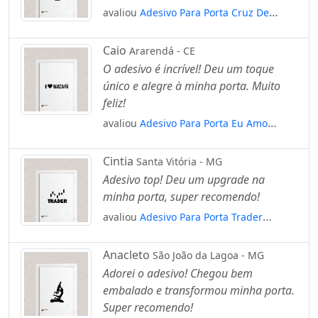
avaliou
Adesivo Para Porta Cruz De
Jerusalém Mod:6700
Caio
Ararendá - CE
O adesivo é incrível! Deu um toque
único e alegre à minha porta. Muito
feliz!
avaliou
Adesivo Para Porta Eu Amo
Macapá - I Love Macapá Mod:1954
Cintia
Santa Vitória - MG
Adesivo top! Deu um upgrade na
minha porta, super recomendo!
avaliou
Adesivo Para Porta Trader
Operdador Daytrader Mod:6555
Anacleto
São João da Lagoa - MG
Adorei o adesivo! Chegou bem
embalado e transformou minha porta.
Super recomendo!