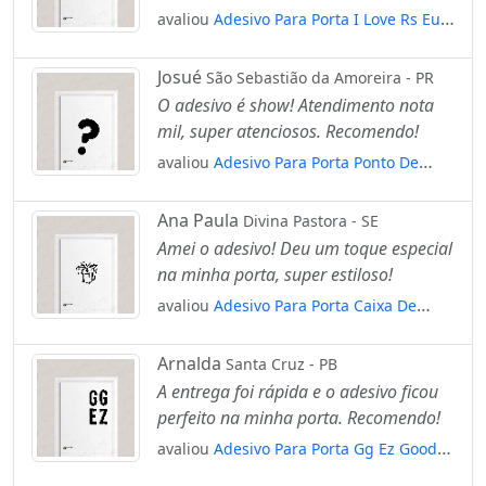
avaliou
Adesivo Para Porta I Love Rs Eu
Amo Rio Grande Do Sul Mod:1913
Josué
São Sebastião da Amoreira - PR
O adesivo é show! Atendimento nota
mil, super atenciosos. Recomendo!
avaliou
Adesivo Para Porta Ponto De
Interrogação Mod:6514
Ana Paula
Divina Pastora - SE
Amei o adesivo! Deu um toque especial
na minha porta, super estiloso!
avaliou
Adesivo Para Porta Caixa De
Presentes Mod:1768
Arnalda
Santa Cruz - PB
A entrega foi rápida e o adesivo ficou
perfeito na minha porta. Recomendo!
avaliou
Adesivo Para Porta Gg Ez Good
Game Easy Game Mod:1623