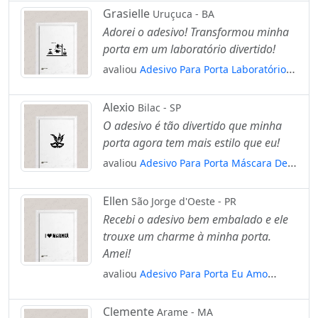
Grasielle
Uruçuca - BA
Adorei o adesivo! Transformou minha
porta em um laboratório divertido!
avaliou
Adesivo Para Porta Laboratório
De Química Mod:1830
Alexio
Bilac - SP
O adesivo é tão divertido que minha
porta agora tem mais estilo que eu!
avaliou
Adesivo Para Porta Máscara De
Carnaval Mod:1685
Ellen
São Jorge d'Oeste - PR
Recebi o adesivo bem embalado e ele
trouxe um charme à minha porta.
Amei!
avaliou
Adesivo Para Porta Eu Amo
Maringá - I Love Maringá Mod:6140
Clemente
Arame - MA