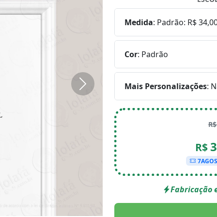
Medida
:
Padrão: R$ 34,0
Cor
:
Padrão
Mais Personalizações
:
N
Próximo
R
3
R$
7AGO
Fabricação e