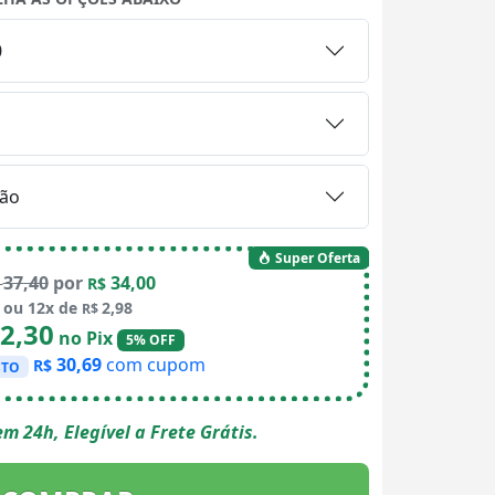
0
ão
Super Oferta
37,40
por
34,00
$
R$
ou 12x de
2,98
R$
2,30
no Pix
5% OFF
30,69
com cupom
R$
STO
m 24h, Elegível a Frete Grátis.