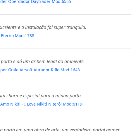
rader Operdador Daytrader Mod:6555
celente e a instalação foi super tranquila.
ó Eterno Mod:1788
 porta e dá um ar bem legal ao ambiente.
per Guile Airsoft Atirador Rifle Mod:1643
e um charme especial para a minha porta.
Amo Nikiti - I Love Nikiti Niterói Mod:6119
a porta em uma obra de arte, um verdadeiro portal gamer.