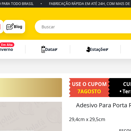
 TODO BRASIL
•
FABRICAÇÃO RÁPIDA EM ATÉ 24H, COM MAIS DE 10 AN
Blog
Em Alta
Inverno
Datas
Estações
USE O CUPOM
CU
7AGOSTO
• Te
Adesivo Para Porta
29,4cm x 29,5cm
ESCO