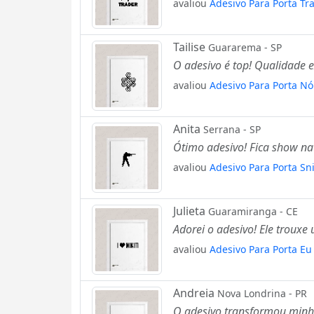
avaliou
Adesivo Para Porta T
Tailise
Guararema - SP
O adesivo é top! Qualidade ex
avaliou
Adesivo Para Porta N
Anita
Serrana - SP
Ótimo adesivo! Fica show na
avaliou
Adesivo Para Porta Sni
Julieta
Guaramiranga - CE
Adorei o adesivo! Ele troux
avaliou
Adesivo Para Porta Eu 
Andreia
Nova Londrina - PR
O adesivo transformou minh