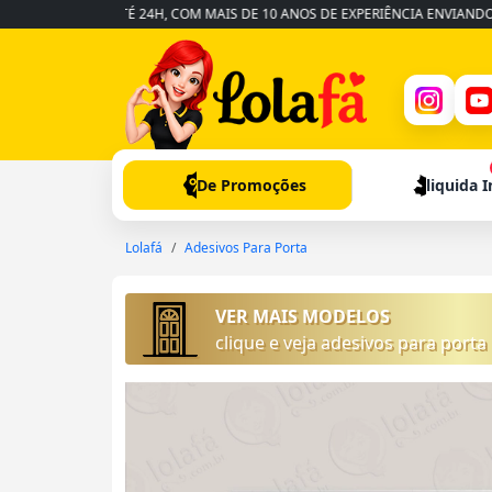
ÁPIDA EM ATÉ 24H, COM MAIS DE 10 ANOS DE EXPERIÊNCIA ENVIANDO PARA
De Promoções
liquida 
Lolafá
Adesivos Para Porta
VER MAIS MODELOS
clique e veja adesivos para porta