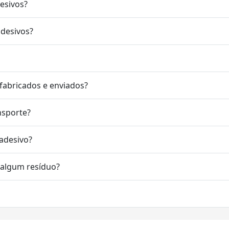
desivos?
adesivos?
fabricados e enviados?
nsporte?
 adesivo?
r algum resíduo?