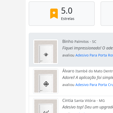
5.0
Estrelas
Binho
Palmitos - SC
Fiquei impressionado! O ad
avaliou
Adesivo Para Porta R
Álvaro
Itambé do Mato Dentr
Adorei! A aplicação foi simple
avaliou
Adesivo Para Porta C
Cintia
Santa Vitória - MG
Adesivo top! Deu um upgrad