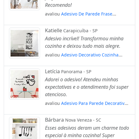
Recomendo!
avaliou
Adesivo De Parede Frase
Cozinha Cafeteria Cheirinho De Café
Mod:1979
Katielle
Carapicuíba - SP
Adesivo incrível! Transformou minha
cozinha e deixou tudo mais alegre.
avaliou
Adesivo Decorativo Cozinha
Comer Amar Parede Positividade
Mod:4593
Letícia
Panorama - SP
Adorei o adesivo! Atendeu minhas
expectativas e o atendimento foi super
atencioso.
avaliou
Adesivo Para Parede Decorativo
Cozinha Cantinho Do Café Mod:1137
Bárbara
Nova Veneza - SC
Esses adesivos deram um charme todo
especial à minha cozinha! Super