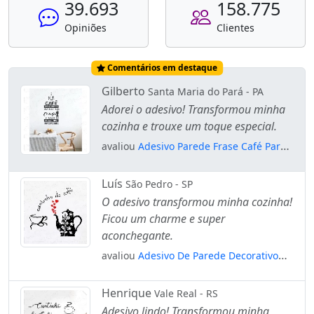
39.693
158.775
Opiniões
Clientes
Comentários em destaque
Gilberto
Santa Maria do Pará - PA
Adorei o adesivo! Transformou minha
cozinha e trouxe um toque especial.
avaliou
Adesivo Parede Frase Café Para
Mudar Cerveja Para Aceitar Mod:1307
Luís
São Pedro - SP
O adesivo transformou minha cozinha!
Ficou um charme e super
aconchegante.
avaliou
Adesivo De Parede Decorativo
Para Cozinha - Cantinho Do Café Mod:1
Henrique
Vale Real - RS
Adesivo lindo! Transformou minha