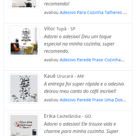
recomendo!
avaliou
Adesivo Para Cozinha Talheres E
Objetos Pendurados Mod:862
Vítor
Tupã - SP
Adorei o adesivo! Deu um toque
especial na minha cozinha, super
recomendo.
avaliou
Adesivo Parede Frase Cozinha
Geladeira Café Manha Quente Mod:772
Kauê
Urucará - AM
A entrega foi super rápida e o adesivo
deixou meu canto do café incrível!
avaliou
Adesivo Parede Frase Uma Dose
Caprichada De Café Amor E Fé Mod:2204
Erika
Castelândia - GO
Adorei o adesivo! Ele trouxe vida e
charme para minha cozinha. Super