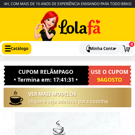
H, COM MAIS DE 10 ANOS DE EXPERIÊNCIA ENVIANDO PARA TODO BRASIL
0
Catálogo
Minha Conta
CUPOM RELÂMPAGO
USE O CUPOM
• Termina em:
17:41:31
•
9AGOSTO
VER MAIS MODELOS
clique e veja adesivos para cozinha