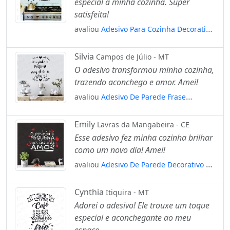
especial à minha cozinha. Super
satisfeita!
avaliou
Adesivo Para Cozinha Decorativo
Desenho Mod:818
Silvia
Campos de Júlio - MT
O adesivo transformou minha cozinha,
trazendo aconchego e amor. Amei!
avaliou
Adesivo De Parede Frase
Cozinha Pequena Cheia De Amor
Mod:2042
Emily
Lavras da Mangabeira - CE
Esse adesivo fez minha cozinha brilhar
como um novo dia! Amei!
avaliou
Adesivo De Parede Decorativo A
Cozinha É Pequena Mod:1135
Cynthia
Itiquira - MT
Adorei o adesivo! Ele trouxe um toque
especial e aconchegante ao meu