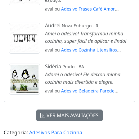
espaço.
avaliou
Adesivo Frases Café Amor
Mod:61
Audrei
Nova Friburgo - RJ
Amei o adesivo! Transformou minha
cozinha, super fácil de aplicar e lindo!
avaliou
Adesivo Cozinha Utensílios
Mod:124
Sidéria
Prado - BA
Adorei o adesivo! Ele deixou minha
cozinha mais divertida e alegre.
avaliou
Adesivo Geladeira Parede
Cozinha Família Pinguins Com Gelo
Mod:1768
VER MAIS AVALIAÇÕES
Categoria:
Adesivos Para Cozinha