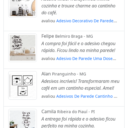
cozinha e trouxe charme ao cantinho
do café.
avaliou
Adesivo Decorativo De Parede
Frase Cantinho Do Café Cozinha
Mod:6686
Felipe
Belmiro Braga - MG
A compra foi fácil e o adesivo chegou
rápido. Ficou lindo na minha parede!
avaliou
Adesivo De Parede Uma Dose
Caprichada De Café Com Amor
Mod:2069
Alan
Piranguinho - MG
Adesivos incríveis! Transformaram meu
café em um cantinho especial. Amei!
avaliou
Adesivos De Parede Cantinho Do
Café Tipo Quadro Vazado 3 Und
Mod:6136
Camila
Ribeira do Piauí - PI
A entrega foi rápida e o adesivo ficou
perfeito na minha cozinha.