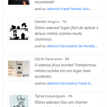
recomendo!
avaliou
Adesivo Frase Parede Sala
Cozinha Promoção Sabor Da Vida
Mod:971
Geneci
Angico - TO
Ótimo adesivo! Super fácil de aplicar e
deixou minha cozinha muito
charmosa.
avaliou
Adesivo Decorativo De Parede
Cozinha Completa Utensílios Mod:684
Lúcio
Pacaraima - RR
O adesivo ficou incrível! Transformou
minha cozinha em um lugar mais
acolhedor.
avaliou
Adesivo Decorativo Frase A
Cozinha É O Coração Da Casa Mod:840
Tania
Indianópolis - PR
Ótimo adesivo! Deu um charme