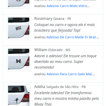
avaliou
Adesivo Carro Moto Vidro
Nascido Para Aventura - Viagem
Mod:3984
Rosemary
Goiana - PE
Coloquei no carro e agora ele é mais
brasileiro que feijoada! Top!
avaliou
Adesivo De Carro Made In Brazil
- Feito No Brasil Mod:5353
William
Eldorado - MS
Adorei o adesivo! Ele trouxe um toque
divertido ao meu carro. Super
recomendo!
avaliou
Adesivo Para Carro Gato Mal
Humorado - Grumpy Cat Mod:5208
Adélia
Salgado de São Félix - PB
Excelente adesivo! Ele transformou
meu carro e mostra minha paixão pelo
Muay Thai.