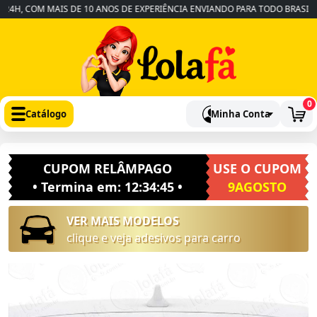
H, COM MAIS DE 10 ANOS DE EXPERIÊNCIA ENVIANDO PARA TODO BRASIL
•
0
Catálogo
Minha Conta
CUPOM RELÂMPAGO
USE O CUPOM
• Termina em:
12:34:44
•
9AGOSTO
VER MAIS MODELOS
clique e veja adesivos para carro