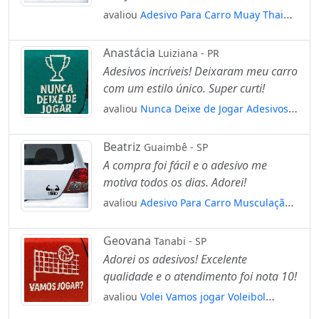
avaliou
Adesivo Para Carro Muay Thai
Artes Marciais Mod:5063
Anastácia
Luiziana - PR
Adesivos incríveis! Deixaram meu carro
com um estilo único. Super curti!
avaliou
Nunca Deixe de Jogar Adesivos
Para Carro Mod:111
Beatriz
Guaimbê - SP
A compra foi fácil e o adesivo me
motiva todos os dias. Adorei!
avaliou
Adesivo Para Carro Musculação
Seja Forte Mod:4918
Geovana
Tanabi - SP
Adorei os adesivos! Excelente
qualidade e o atendimento foi nota 10!
avaliou
Volei Vamos jogar Voleibol
Adesivos Para Carro Mod:256