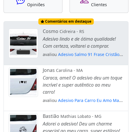
Opiniões
Clientes
Comentários em destaque
Cosmo
Cidreira - RS
Adesivo lindo e de ótima qualidade!
Com certeza, voltarei a comprar.
avaliou
Adesivo Salmo 91 Frase Cristão
Católico Deus Vidro Vinil Mod:2669
Jonas
Carolina - MA
Caraca, amei! O adesivo deu um toque
incrível e super autêntico ao meu
carro!
avaliou
Adesivo Para Carro Eu Amo Mato
Grosso - I Love Mt Mod:5498
Bastião
Mathias Lobato - MG
Adorei o adesivo! Deu um charme
especial ao meu carro, super estiloso!