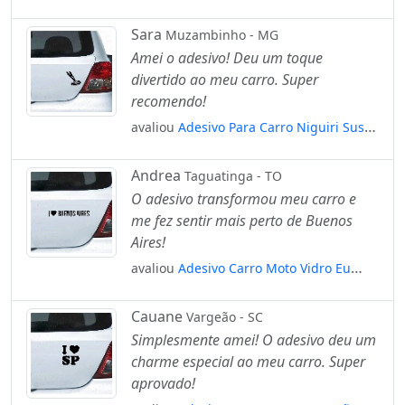
Vigiado Por Exu Candomblé Umbanda
Mod:4483
Sara
Muzambinho - MG
Amei o adesivo! Deu um toque
divertido ao meu carro. Super
recomendo!
avaliou
Adesivo Para Carro Niguiri Sushi
Comida Japonesa Mod:5850
Andrea
Taguatinga - TO
O adesivo transformou meu carro e
me fez sentir mais perto de Buenos
Aires!
avaliou
Adesivo Carro Moto Vidro Eu
Amo Buenos Aires Mod:4337
Cauane
Vargeão - SC
Simplesmente amei! O adesivo deu um
charme especial ao meu carro. Super
aprovado!