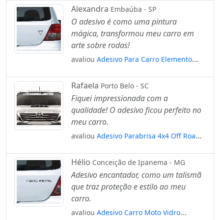
Alexandra
Embaúba - SP
O adesivo é como uma pintura
mágica, transformou meu carro em
arte sobre rodas!
avaliou
Adesivo Para Carro Elemento
Água Esotérico Alquimia Mod:5995
Rafaela
Porto Belo - SC
Fiquei impressionada com a
qualidade! O adesivo ficou perfeito no
meu carro.
avaliou
Adesivo Parabrisa 4x4 Off Road
Trilha Troller Hillux Jeep Mod:2696
Hélio
Conceição de Ipanema - MG
Adesivo encantador, como um talismã
que traz proteção e estilo ao meu
carro.
avaliou
Adesivo Carro Moto Vidro