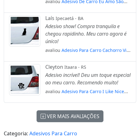
avaliou
Adesivo De Carro Eu Amo São
Paulo - I Love Sp Mod:5705
Laís
Ipecaetá - BA
Adesivo show! Compra tranquila e
chegou rapidinho. Meu carro agora é
único!
avaliou
Adesivo Para Carro Cachorro Vira
Lata Sentado Mod:4192
Cleyton
Itaara - RS
Adesivo incrível! Deu um toque especial
ao meu carro. Recomendo muito!
avaliou
Adesivo Para Carro I Like Nice
Things Mod:5560
VER MAIS AVALIAÇÕES
Categoria:
Adesivos Para Carro