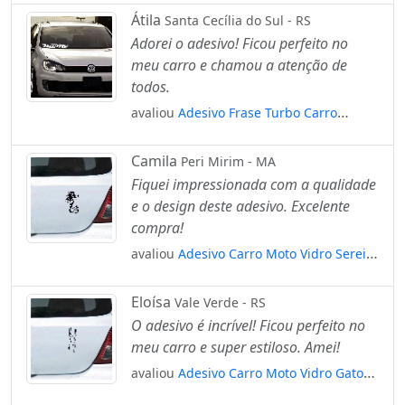
Átila
Santa Cecília do Sul - RS
Adorei o adesivo! Ficou perfeito no
meu carro e chamou a atenção de
todos.
avaliou
Adesivo Frase Turbo Carro
Rebaixado Som Dub Tuning Auto
Mod:3808
Camila
Peri Mirim - MA
Fiquei impressionada com a qualidade
e o design deste adesivo. Excelente
compra!
avaliou
Adesivo Carro Moto Vidro Sereia
Tribal Mar Mod:4773
Eloísa
Vale Verde - RS
O adesivo é incrível! Ficou perfeito no
meu carro e super estiloso. Amei!
avaliou
Adesivo Carro Moto Vidro Gato
Escorregando Felino Mod:4628