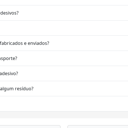
adesivos?
fabricados e enviados?
nsporte?
 adesivo?
r algum resíduo?