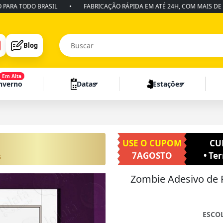
TODO BRASIL
•
FABRICAÇÃO RÁPIDA EM ATÉ 24H, COM MAIS DE 10 ANO
Blog
Em Alta
Inverno
Datas
Estações
USE O CUPOM
CU
s
7AGOSTO
• Te
Zombie Adesivo de P
ESCO