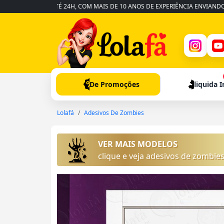
ÁPIDA EM ATÉ 24H, COM MAIS DE 10 ANOS DE EXPERIÊNCIA ENVIANDO PARA 
De Promoções
liquida 
Lolafá
Adesivos De Zombies
VER MAIS MODELOS
clique e veja adesivos de zombie