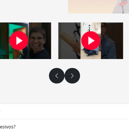
?
desivos?