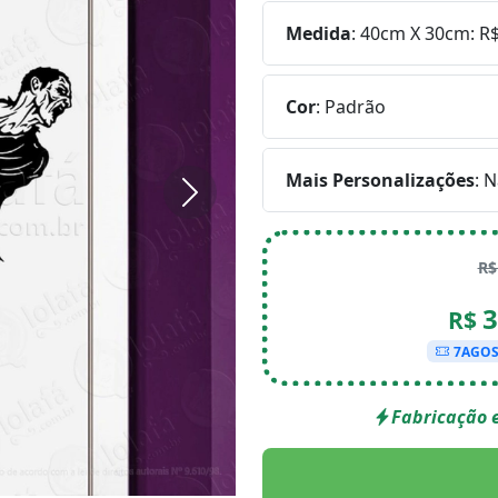
Medida
:
40cm X 30cm: R$
Cor
:
Padrão
Mais Personalizações
:
N
Próximo
R
3
R$
7AGO
Fabricação e