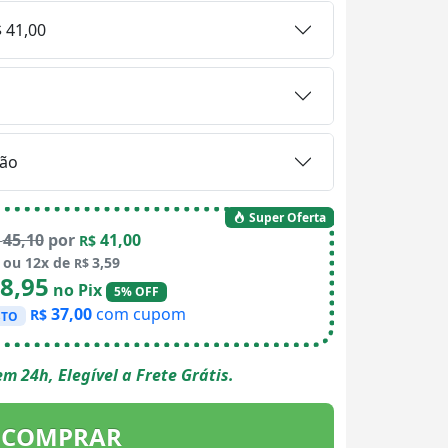
 41,00
ão
Super Oferta
45,10
por
41,00
$
R$
ou 12x de
3,59
R$
8,95
no Pix
5% OFF
37,00
com cupom
R$
STO
m 24h, Elegível a Frete Grátis.
COMPRAR