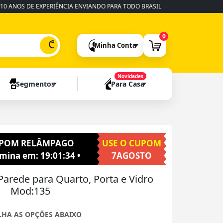
S DE EXPERIÊNCIA ENVIANDO PARA TODO BRASIL
•
FABRICAÇÃO RÁPIDA
0
Minha Conta
Novidades
Segmentos
Para Casa
POM RELÂMPAGO
USE O CUPOM
rmina em:
19:01:32
•
7AGOSTO
arede para Quarto, Porta e Vidro
Mod:135
LHA AS OPÇÕES ABAIXO