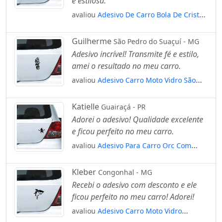
e estilosa.
avaliou
Adesivo De Carro Bola De Cristal
Mãos De Vidente Mod:6057
Guilherme
São Pedro do Suaçuí - MG
Adesivo incrível! Transmite fé e estilo,
amei o resultado no meu carro.
avaliou
Adesivo Carro Moto Vidro São
Judas Tadeu Mod:4254
Katielle
Guairaçá - PR
Adorei o adesivo! Qualidade excelente
e ficou perfeito no meu carro.
avaliou
Adesivo Para Carro Orc Com
Machados De Batalha Mod:5912
Kleber
Congonhal - MG
Recebi o adesivo com desconto e ele
ficou perfeito no meu carro! Adorei!
avaliou
Adesivo Carro Moto Vidro