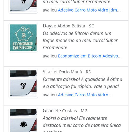
ao meu carro! Super recomendo!
avaliou
Adesivo Carro Moto Vidro Jdm
Ninja Japones Bastão Mod:4545
Dayse
Abdon Batista - SC
Os adesivos de Bitcoin deram um
toque moderno ao meu carro! Super
recomendo!
avaliou
Economize em Bitcoin Adesivos
Para Carro Mod:277
Scarlet
Porto Mauá - RS
Excelente adesivo! A qualidade é ótima
e a aplicação foi rápida. Vale a pena!
avaliou
Adesivo Carro Moto Vidro
Dálmata Raça Cachorro Mod:4400
Graciele
Cristais - MG
Adorei o adesivo! Ele realmente
destacou meu carro de maneira única