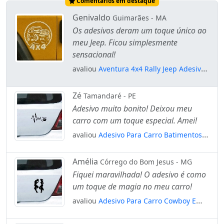
Comentários em destaque
Genivaldo
Guimarães - MA
Os adesivos deram um toque único ao
meu Jeep. Ficou simplesmente
sensacional!
avaliou
Aventura 4x4 Rally Jeep Adesivos
Para Carro Mod:197
Zé
Tamandaré - PE
Adesivo muito bonito! Deixou meu
carro com um toque especial. Amei!
avaliou
Adesivo Para Carro Batimentos
Amor Por Animais Mod:5125
Amélia
Córrego do Bom Jesus - MG
Fiquei maravilhada! O adesivo é como
um toque de magia no meu carro!
avaliou
Adesivo Para Carro Cowboy E
Cowgirl Mod:4980