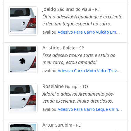
Tubarão Mod:4109
Joaldo
São Braz do Piauí - PI
Ótimo adesivo! A qualidade é excelente
e deu um toque especial ao carro.
avaliou
Adesivo Para Carro Vulcão Em
Erupção Mod:5767
Aristides
Bofete - SP
Esse adesivo trouxe sorte e estilo ao
meu carro, estou amando!
avaliou
Adesivo Carro Moto Vidro Trevo
Da Sorte 4 Folhas Mod:3963
Roselaine
Gurupi - TO
Adorei o adesivo! Atendimento pós-
venda excelente, muito atenciosos.
avaliou
Adesivo Para Carro Leque Chinês
Gueixa Mod:5622
Artur
Surubim - PE