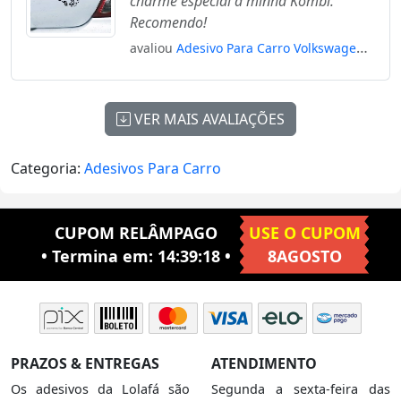
charme especial à minha Kombi.
Recomendo!
avaliou
Adesivo Para Carro Volkswagen
Kombi Vw Kombosa Mod:5187
VER MAIS AVALIAÇÕES
Categoria:
Adesivos Para Carro
CUPOM RELÂMPAGO
USE O CUPOM
• Termina em:
14:39:17
•
8AGOSTO
PRAZOS & ENTREGAS
ATENDIMENTO
Os adesivos da Lolafá são
Segunda a sexta-feira das