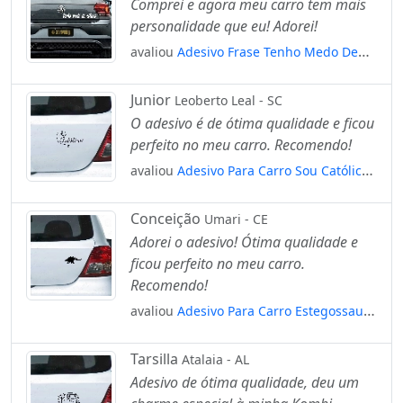
Comprei e agora meu carro tem mais
personalidade que eu! Adorei!
avaliou
Adesivo Frase Tenho Medo De
Altura Carro Rebaixado Som Dub
Mod:3882
Junior
Leoberto Leal - SC
O adesivo é de ótima qualidade e ficou
perfeito no meu carro. Recomendo!
avaliou
Adesivo Para Carro Sou Católico
Religião Mod:5477
Conceição
Umari - CE
Adorei o adesivo! Ótima qualidade e
ficou perfeito no meu carro.
Recomendo!
avaliou
Adesivo Para Carro Estegossauro
Dinossauro Mod:5332
Tarsilla
Atalaia - AL
Adesivo de ótima qualidade, deu um