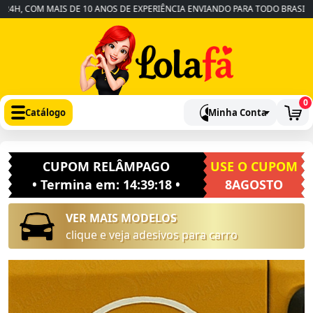
, COM MAIS DE 10 ANOS DE EXPERIÊNCIA ENVIANDO PARA TODO BRASIL
•
0
Catálogo
Minha Conta
CUPOM RELÂMPAGO
USE O CUPOM
• Termina em:
14:39:17
•
8AGOSTO
VER MAIS MODELOS
clique e veja adesivos para carro