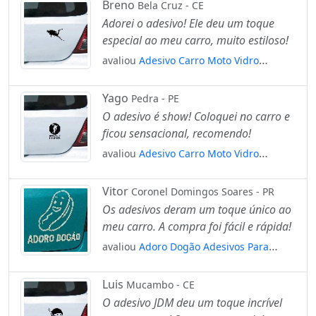
Breno
Bela Cruz - CE
Adorei o adesivo! Ele deu um toque
especial ao meu carro, muito estiloso!
avaliou
Adesivo Carro Moto Vidro
Mergulhador Diving Mergulho
Mod:4835
Yago
Pedra - PE
O adesivo é show! Coloquei no carro e
ficou sensacional, recomendo!
avaliou
Adesivo Carro Moto Vidro
Educação Física Mod:4690
Vitor
Coronel Domingos Soares - PR
Os adesivos deram um toque único ao
meu carro. A compra foi fácil e rápida!
avaliou
Adoro Dogão Adesivos Para
Carro Mod:132
Luis
Mucambo - CE
O adesivo JDM deu um toque incrível