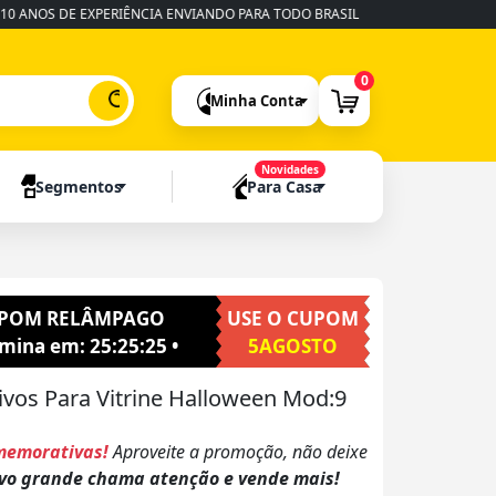
S DE EXPERIÊNCIA ENVIANDO PARA TODO BRASIL
•
FABRICAÇÃO RÁPID
0
Minha Conta
Novidades
Segmentos
Para Casa
POM RELÂMPAGO
USE O CUPOM
rmina em:
25:25:23
•
5AGOSTO
ivos Para Vitrine Halloween Mod:9
memorativas!
Aproveite a promoção, não deixe
vo grande chama atenção e vende mais!