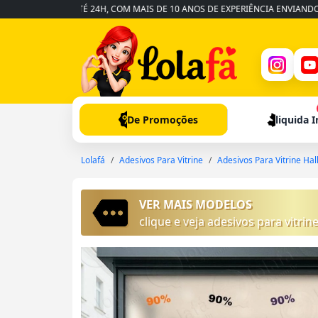
ÁPIDA EM ATÉ 24H, COM MAIS DE 10 ANOS DE EXPERIÊNCIA ENVIANDO PARA 
De Promoções
liquida 
Lolafá
Adesivos Para Vitrine
Adesivos Para Vitrine Ha
VER MAIS MODELOS
clique e veja adesivos para vitri