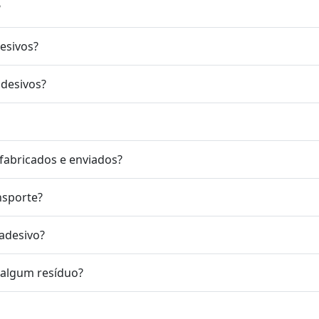
?
desivos?
adesivos?
fabricados e enviados?
nsporte?
 adesivo?
r algum resíduo?