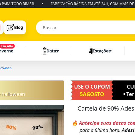
TODO BRASIL
•
FABRICAÇÃO RÁPIDA EM ATÉ 24H, COM MAIS DE 10 ANO
Blog
Em Alta
Inverno
Datas
Estações
lloween
USE O CUPOM
CU
ne halloween
5AGOSTO
• Te
Cartela de 90% Ades
🔥 Antecipe suas datas co
para a última hora.
Adesi