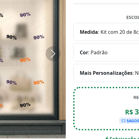
ESCO
Medida
:
Kit com 20 de 8
Cor
:
Padrão
Próximo
Mais Personalizações
:
N
R
3
R$
5AGO