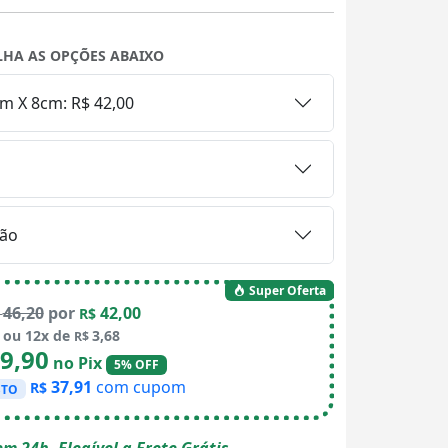
LHA AS OPÇÕES ABAIXO
cm X 8cm: R$ 42,00
ão
Super Oferta
46,20
por
42,00
$
R$
ou 12x de
3,68
R$
9,90
no Pix
5% OFF
37,91
com cupom
R$
STO