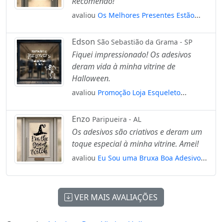
Recomendo!
avaliou
Os Melhores Presentes Estão
Aqui Adesivos Para Vitrine Halloween
Mod:147
Edson
São Sebastião da Grama - SP
Fiquei impressionado! Os adesivos
deram vida à minha vitrine de
Halloween.
avaliou
Promoção Loja Esqueleto
Tumbalacatumba Adesivos Para Vitrine
Halloween Mod:168
Enzo
Paripueira - AL
Os adesivos são criativos e deram um
toque especial à minha vitrine. Amei!
avaliou
Eu Sou uma Bruxa Boa Adesivos
Para Vitrine Halloween Mod:189
VER MAIS AVALIAÇÕES