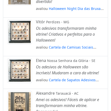
divertido!
avaliou
Halloween Night Dia das Bruxas
Adesivos Para Vitrine Halloween
Mod:188
Vitór
Perdizes - MG
Os adesivos transformaram minha
vitrine! Criativos e perfeitos para o
Halloween!
avaliou
Cartela de Camisas Sociais
Adesivos Para Vitrine Halloween Mod:13
Elena
Nossa Senhora da Glória - SE
Os adesivos de Halloween são
incríveis! Mudaram a cara da vitrine!
avaliou
Cartela de Sapatos Adesivos
Para Vitrine Halloween Mod:34
Alexandre
Tarauacá - AC
Amei os adesivos! Fáceis de aplicar e
transformaram minha vitrine.