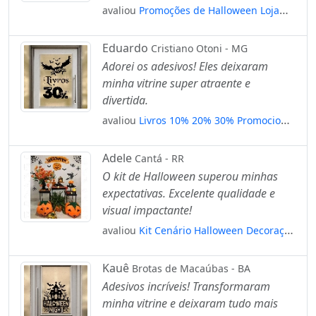
avaliou
Promoções de Halloween Loja
Fachada Adesivos Para Vitrine
Halloween Mod:146
Eduardo
Cristiano Otoni - MG
Adorei os adesivos! Eles deixaram
minha vitrine super atraente e
divertida.
avaliou
Livros 10% 20% 30% Promocional
Adesivos Para Vitrine Halloween
Mod:167
Adele
Cantá - RR
O kit de Halloween superou minhas
expectativas. Excelente qualidade e
visual impactante!
avaliou
Kit Cenário Halloween Decoração
Aranhas Morcegos Caveiras Mod:6135
Kauê
Brotas de Macaúbas - BA
Adesivos incríveis! Transformaram
minha vitrine e deixaram tudo mais