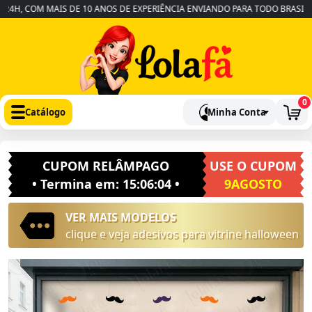
H, COM MAIS DE 10 ANOS DE EXPERIÊNCIA ENVIANDO PARA TODO BRASIL
•
0
Catálogo
Minha Conta
CUPOM RELÂMPAGO
USE O CUPOM
• Termina em:
15:06:03
•
9AGOSTO
VER MAIS MODELOS
clique e veja adesivos para vitrine halloween