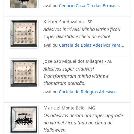
avaliou
Cenário Casa Dia das Bruxas
Adesivos Para Vitrine Halloween
Mod:187
Kleber
Sandovalina - SP
Adesivos incríveis! Minha vitrine ficou
super divertida e cheia de estilo!
avaliou
Cartela de Bolas Adesivos Para
Vitrine Halloween Mod:12
Jose
São Miguel dos Milagres - AL
Adesivos super criativos!
Transformaram minha vitrine e
chamaram atenção.
avaliou
Cartela de Relogios Adesivos
Para Vitrine Halloween Mod:33
Manuel
Monte Belo - MG
Os adesivos deram um super upgrade
na vitrine! Ficou tudo no clima de
Halloween.