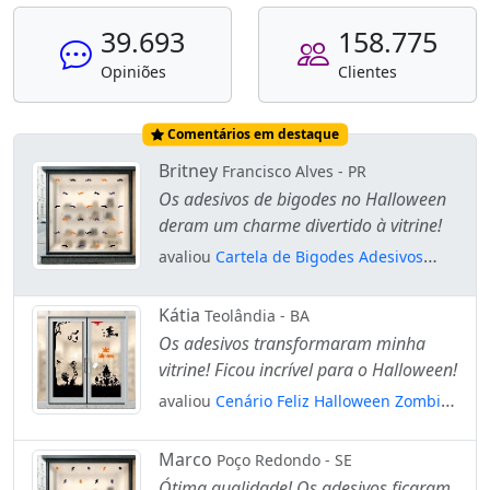
39.693
158.775
Opiniões
Clientes
Comentários em destaque
Britney
Francisco Alves - PR
Os adesivos de bigodes no Halloween
deram um charme divertido à vitrine!
avaliou
Cartela de Bigodes Adesivos
Para Vitrine Halloween Mod:11
Kátia
Teolândia - BA
Os adesivos transformaram minha
vitrine! Ficou incrível para o Halloween!
avaliou
Cenário Feliz Halloween Zombie
Bruxa Espantalho Morcegos e Árvore
Adesivos Para Vitrine Halloween
Marco
Poço Redondo - SE
Mod:207
Ótima qualidade! Os adesivos ficaram