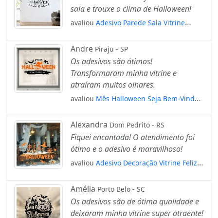
sala e trouxe o clima de Halloween!
avaliou
Adesivo Parede Sala Vitrine
Halloween Dia Das Bruxas Mod:6264
Andre
Piraju - SP
Os adesivos são ótimos!
Transformaram minha vitrine e
atraíram muitos olhares.
avaliou
Mês Halloween Seja Bem-Vindo
Adesivos Para Vitrine Halloween
Mod:166
Alexandra
Dom Pedrito - RS
Fiquei encantada! O atendimento foi
ótimo e o adesivo é maravilhoso!
avaliou
Adesivo Decoração Vitrine Feliz
Halloween Enfeites Mod:4687
Amélia
Porto Belo - SC
Os adesivos são de ótima qualidade e
deixaram minha vitrine super atraente!