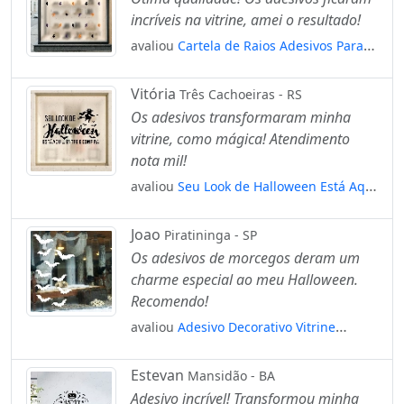
incríveis na vitrine, amei o resultado!
avaliou
Cartela de Raios Adesivos Para
Vitrine Halloween Mod:32
Vitória
Três Cachoeiras - RS
Os adesivos transformaram minha
vitrine, como mágica! Atendimento
nota mil!
avaliou
Seu Look de Halloween Está Aqui
Adesivos Para Vitrine Halloween
Mod:145
Joao
Piratininga - SP
Os adesivos de morcegos deram um
charme especial ao meu Halloween.
Recomendo!
avaliou
Adesivo Decorativo Vitrine
Halloween Morcegos - 10 Unidades
Mod:2092
Estevan
Mansidão - BA
Adesivo incrível! Transformou minha