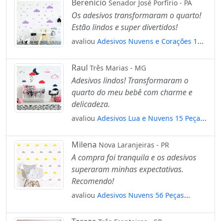
Berenício
Senador José Porfírio - PA
Os adesivos transformaram o quarto!
Estão lindos e super divertidos!
avaliou
Adesivos Nuvens e Corações 164
Peças Adesivos para Quarto de Bebê
Infantil Mod:379
Raul
Três Marias - MG
Adesivos lindos! Transformaram o
quarto do meu bebê com charme e
delicadeza.
avaliou
Adesivos Lua e Nuvens 15 Peças
Adesivos para Quarto de Bebê Infantil
Mod:234
Milena
Nova Laranjeiras - PR
A compra foi tranquila e os adesivos
superaram minhas expectativas.
Recomendo!
avaliou
Adesivos Nuvens 56 Peças
Adesivos para Quarto de Bebê Infantil
Mod:89