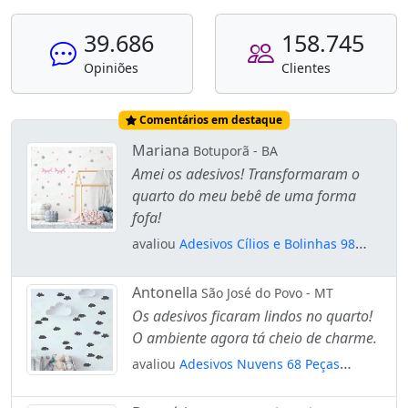
39.686
158.745
Opiniões
Clientes
Comentários em destaque
Mariana
Botuporã - BA
Amei os adesivos! Transformaram o
quarto do meu bebê de uma forma
fofa!
avaliou
Adesivos Cílios e Bolinhas 98
Peças Adesivos para Quarto de Bebê
Infantil Mod:28
Antonella
São José do Povo - MT
Os adesivos ficaram lindos no quarto!
O ambiente agora tá cheio de charme.
avaliou
Adesivos Nuvens 68 Peças
Adesivos para Quarto de Bebê Infantil
Mod:524