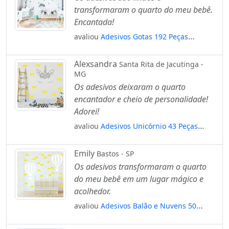
transformaram o quarto do meu bebê.
Encantada!
avaliou
Adesivos Gotas 192 Peças
Adesivos para Quarto de Bebê Infantil
Mod:151
Alexsandra
Santa Rita de Jacutinga -
MG
Os adesivos deixaram o quarto
encantador e cheio de personalidade!
Adorei!
avaliou
Adesivos Unicórnio 43 Peças
Adesivos para Quarto de Bebê Infantil
Mod:6
Emily
Bastos - SP
Os adesivos transformaram o quarto
do meu bebê em um lugar mágico e
acolhedor.
avaliou
Adesivos Balão e Nuvens 50
Peças Adesivos para Quarto de Bebê