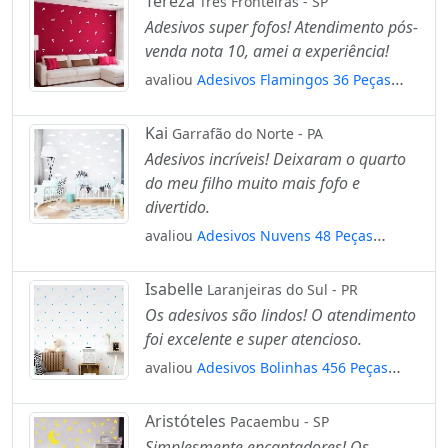
Tereza
Três Fronteiras - SP
Adesivos super fofos! Atendimento pós-
venda nota 10, amei a experiência!
avaliou
Adesivos Flamingos 36 Peças
Adesivos para Quarto de Bebê Infantil
Mod:1024
Kai
Garrafão do Norte - PA
Adesivos incríveis! Deixaram o quarto
do meu filho muito mais fofo e
divertido.
avaliou
Adesivos Nuvens 48 Peças
Adesivos para Quarto de Bebê Infantil
Mod:876
Isabelle
Laranjeiras do Sul - PR
Os adesivos são lindos! O atendimento
foi excelente e super atencioso.
avaliou
Adesivos Bolinhas 456 Peças
Adesivos para Quarto de Bebê Infantil
Mod:731
Aristóteles
Pacaembu - SP
Simplesmente encantadores! Os