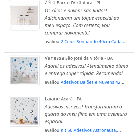
Infantil Mod:938
Zélia
Barra d'Alcântara - PI
Os cílios e nuvens são lindos!
Adicionaram um toque especial ao
meu espaço. Com certeza, vou
comprar novamente!
avaliou
2 Cílios Sonhando 40cm Cada +
50 Nuvens 10cm Adesivo Mod:4512
Vanessa
São José da Vitória - BA
Adorei os adesivos! Atendimento ótimo
e entrega super rápida. Recomendo!
avaliou
Adesivos Balões e Nuvens 42
Peças Adesivos para Quarto de Bebê
Infantil Mod:793
Laiane
Acará - PA
Adesivos incríveis! Transformaram o
quarto do meu filho em uma aventura
espacial.
avaliou
Kit 50 Adesivos Astronauta,
Espaço, Foguete, Nave, Planetas