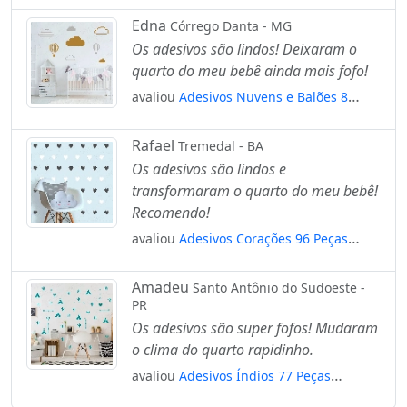
Mod:256
Edna
Córrego Danta - MG
Os adesivos são lindos! Deixaram o
quarto do meu bebê ainda mais fofo!
avaliou
Adesivos Nuvens e Balões 8
Peças Adesivos para Quarto de Bebê
Infantil Mod:648
Rafael
Tremedal - BA
Os adesivos são lindos e
transformaram o quarto do meu bebê!
Recomendo!
avaliou
Adesivos Corações 96 Peças
Adesivos para Quarto de Bebê Infantil
Mod:503
Amadeu
Santo Antônio do Sudoeste -
PR
Os adesivos são super fofos! Mudaram
o clima do quarto rapidinho.
avaliou
Adesivos Índios 77 Peças
Adesivos para Quarto de Bebê Infantil