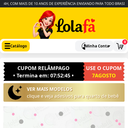
H, COM MAIS DE 10 ANOS DE EXPERIÊNCIA ENVIANDO PARA TODO BRASIL
•
0
Catálogo
Minha Conta
CUPOM RELÂMPAGO
USE O CUPOM
• Termina em:
07:52:44
•
7AGOSTO
VER MAIS MODELOS
clique e veja adesivos para quarto de bebê