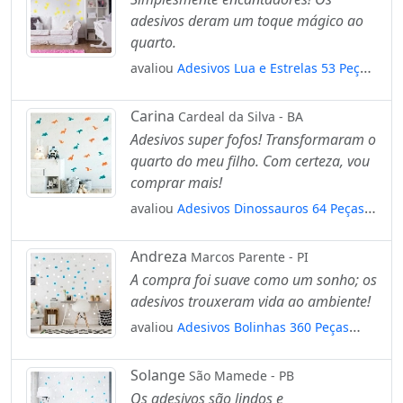
adesivos deram um toque mágico ao
quarto.
avaliou
Adesivos Lua e Estrelas 53 Peças
Adesivos para Quarto de Bebê Infantil
Mod:586
Carina
Cardeal da Silva - BA
Adesivos super fofos! Transformaram o
quarto do meu filho. Com certeza, vou
comprar mais!
avaliou
Adesivos Dinossauros 64 Peças
Adesivos para Quarto de Bebê Infantil
Mod:441
Andreza
Marcos Parente - PI
A compra foi suave como um sonho; os
adesivos trouxeram vida ao ambiente!
avaliou
Adesivos Bolinhas 360 Peças
Adesivos para Quarto de Bebê Infantil
Mod:296
Solange
São Mamede - PB
Os adesivos são lindos e