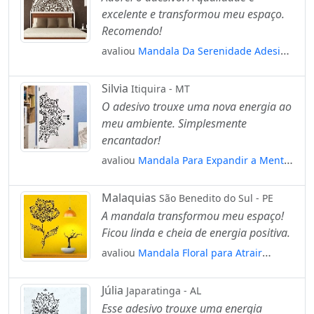
excelente e transformou meu espaço.
Recomendo!
avaliou
Mandala Da Serenidade Adesivo
de Parede Decorativo para Casa, Quarto,
Sala e Vidro Mod:454
Silvia
Itiquira - MT
O adesivo trouxe uma nova energia ao
meu ambiente. Simplesmente
encantador!
avaliou
Mandala Para Expandir a Mente
Adesivo de Parede Decorativo para Casa,
Quarto, Sala e Vidro Mod:309
Malaquias
São Benedito do Sul - PE
A mandala transformou meu espaço!
Ficou linda e cheia de energia positiva.
avaliou
Mandala Floral para Atrair
Alegria Adesivo de Parede Decorativo
para Casa, Quarto, Sala e Vidro Mod:164
Júlia
Japaratinga - AL
Esse adesivo trouxe uma energia