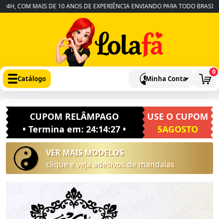
H, COM MAIS DE 10 ANOS DE EXPERIÊNCIA ENVIANDO PARA TODO BRASIL
•
0
Catálogo
Minha Conta
CUPOM RELÂMPAGO
USE O CUPOM
• Termina em:
24:14:26
•
5AGOSTO
VER MAIS MODELOS
clique e veja adesivos de mandalas