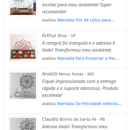
incrível para meu ambiente! Super
recomendo!
avaliou
Mandala Flor de Lótus para
Cultivar Energias Positivas Adesivo de
Parede Decorativo para Casa, Quarto,
Arthur
Bilac - SP
Sala e Vidro Mod:19
A compra foi tranquila e o adesivo é
lindo! Transformou meu ambiente.
avaliou
Mandala Para Preservar a Paz
Adesivo de Parede Decorativo para Casa,
Quarto, Sala e Vidro Mod:516
Anatóli
Minas Novas - MG
Fiquei impressionado com a entrega
rápida e o suporte atencioso. Produto
excelente!
avaliou
Mandala Da Felicidade Adesivo
de Parede Decorativo para Casa, Quarto,
Sala e Vidro Mod:371
Claudio
Bonito de Santa Fé - PB
Adesivo lindo! Transformou meu