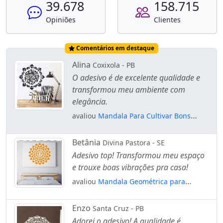
39.678
158.715
Opiniões
Clientes
Comentários em destaque
Alina
Coxixola - PB
O adesivo é de excelente qualidade e
transformou meu ambiente com
elegância.
avaliou
Mandala Para Cultivar Bons
Pensamentos Adesivo de Parede
Decorativo para Casa, Quarto, Sala e
Betânia
Divina Pastora - SE
Vidro Mod:81
Adesivo top! Transformou meu espaço
e trouxe boas vibrações pra casa!
avaliou
Mandala Geométrica para
Proteção da Família Adesivo de Parede
Decorativo para Casa, Quarto, Sala e
Enzo
Santa Cruz - PB
Vidro Mod:599
Adorei o adesivo! A qualidade é