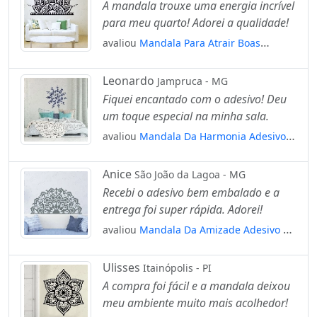
A mandala trouxe uma energia incrível
para meu quarto! Adorei a qualidade!
avaliou
Mandala Para Atrair Boas
Escolhas Adesivo de Parede Decorativo
para Casa, Quarto, Sala e Vidro Mod:288
Leonardo
Jampruca - MG
Fiquei encantado com o adesivo! Deu
um toque especial na minha sala.
avaliou
Mandala Da Harmonia Adesivo
de Parede Decorativo para Casa, Quarto,
Sala e Vidro Mod:143
Anice
São João da Lagoa - MG
Recebi o adesivo bem embalado e a
entrega foi super rápida. Adorei!
avaliou
Mandala Da Amizade Adesivo de
Parede Decorativo para Casa, Quarto,
Sala e Vidro Mod:640
Ulisses
Itainópolis - PI
A compra foi fácil e a mandala deixou
meu ambiente muito mais acolhedor!