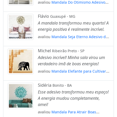
avaliou
Mandala Do Otimismo Adesivo
de Parede Decorativo para Casa, Quarto,
Sala e Vidro Mod:495
Flávio
Guaxupé - MG
A mandala transformou meu quarto! A
energia positiva é realmente incrível.
avaliou
Mandala Seja Eterno Adesivo de
Parede Decorativo para Casa, Quarto,
Sala e Vidro Mod:350
Michel
Ribeirão Preto - SP
Adesivo incrível! Minha sala virou um
verdadeiro imã de boas energias!
avaliou
Mandala Elefante para Cultivar a
Riqueza e Prosperidade Adesivo de
Parede Decorativo para Casa, Quarto,
Sidéria
Bonito - BA
Sala e Vidro Mod:205
Esse adesivo transformou meu espaço!
A energia mudou completamente,
amei!
avaliou
Mandala Para Atrair Boas