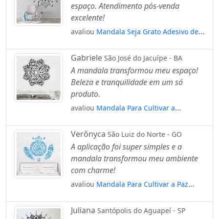
espaço. Atendimento pós-venda
excelente!
avaliou
Mandala Seja Grato Adesivo de
Parede Decorativo para Casa, Quarto,
Sala e Vidro Mod:226
Gabriele
São José do Jacuípe - BA
A mandala transformou meu espaço!
Beleza e tranquilidade em um só
produto.
avaliou
Mandala Para Cultivar a
Sabedoria Adesivo de Parede Decorativo
para Casa, Quarto, Sala e Vidro Mod:578
Verônyca
São Luiz do Norte - GO
A aplicação foi super simples e a
mandala transformou meu ambiente
com charme!
avaliou
Mandala Para Cultivar a Paz
Interior Adesivo de Parede Decorativo
para Casa, Quarto, Sala e Vidro Mod:433
Juliana
Santópolis do Aguapeí - SP