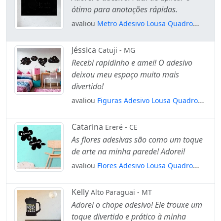
ótimo para anotações rápidas.
avaliou
Metro Adesivo Lousa Quadro
Negro de Parede para Escrever com Giz
Mod:124
Jéssica
Catuji - MG
Recebi rapidinho e amei! O adesivo
deixou meu espaço muito mais
divertido!
avaliou
Figuras Adesivo Lousa Quadro
Negro de Parede para Escrever com Giz
Mod:128
Catarina
Ereré - CE
As flores adesivas são como um toque
de arte na minha parede! Adorei!
avaliou
Flores Adesivo Lousa Quadro
Negro de Parede para Escrever com Giz
Mod:241
Kelly
Alto Paraguai - MT
Adorei o chope adesivo! Ele trouxe um
toque divertido e prático à minha