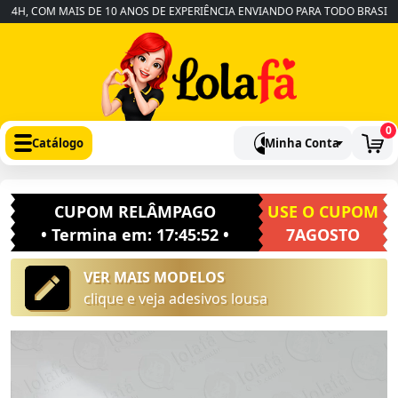
, COM MAIS DE 10 ANOS DE EXPERIÊNCIA ENVIANDO PARA TODO BRASIL
•
0
Catálogo
Minha Conta
CUPOM RELÂMPAGO
USE O CUPOM
• Termina em:
17:45:51
•
7AGOSTO
VER MAIS MODELOS
clique e veja adesivos lousa