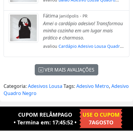
Negro de Parede para Escrever com Giz
Mod:65
Fátima
Janiópolis - PR
Amei o cardápio adesivo! Transformou
minha cozinha em um lugar mais
prático e charmoso.
avaliou
Cardápio Adesivo Lousa Quadro
Negro de Parede para Escrever com Giz
Mod:108
VER MAIS AVALIAÇÕES
Categoria:
Adesivos Lousa
Tags:
Adesivo Metro
,
Adesivo
Quadro Negro
CUPOM RELÂMPAGO
USE O CUPOM
• Termina em:
17:45:51
•
7AGOSTO