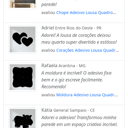
parede!
avaliou
Chope Adesivo Lousa Quadro
Negro de Parede para Escrever com Giz
Mod:107
Adriel
Entre Rios do Oeste - PR
Adorei! A lousa de corações deixou
meu quarto super divertido e estiloso!
avaliou
Corações Adesivo Lousa Quadro
Negro de Parede para Escrever com Giz
Mod:76
Rafaela
Arantina - MG
A moldura é incrível! O adesivo fixa
bem e o giz escreve facilmente.
Recomendo!
avaliou
Moldura Adesivo Lousa Quadro
Negro de Parede para Escrever com Giz
Mod:114
Kátia
General Sampaio - CE
Adorei o adesivo! Transformou minha
parede em um espaço criativo incrível.