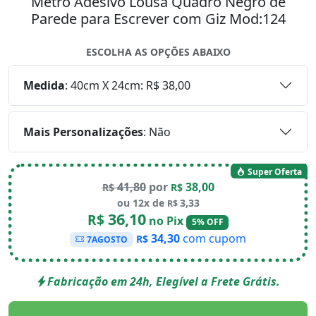
Metro Adesivo Lousa Quadro Negro de
Parede para Escrever com Giz Mod:124
ESCOLHA AS OPÇÕES ABAIXO
Medida
:
40cm X 24cm: R$ 38,00
Mais Personalizações
:
Não
Super Oferta
41,80
por
38,00
R$
R$
ou 12x de
3,33
R$
36,10
R$
no Pix
5% OFF
34,30
com cupom
R$
7AGOSTO
Fabricação em 24h, Elegível a Frete Grátis.