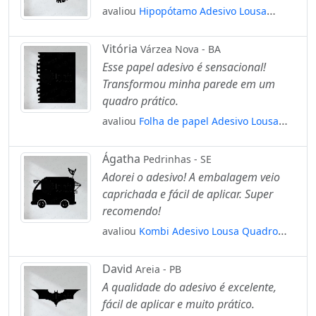
avaliou
Hipopótamo Adesivo Lousa
Quadro Negro de Parede para Escrever
com Giz Mod:33
Vitória
Várzea Nova - BA
Esse papel adesivo é sensacional!
Transformou minha parede em um
quadro prático.
avaliou
Folha de papel Adesivo Lousa
Quadro Negro de Parede para Escrever
com Giz Mod:66
Ágatha
Pedrinhas - SE
Adorei o adesivo! A embalagem veio
caprichada e fácil de aplicar. Super
recomendo!
avaliou
Kombi Adesivo Lousa Quadro
Negro de Parede para Escrever com Giz
Mod:109
David
Areia - PB
A qualidade do adesivo é excelente,
fácil de aplicar e muito prático.