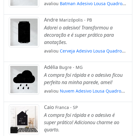
avaliou
Batman Adesivo Lousa Quadro
Negro de Parede para Escrever com Giz
Mod:14
Andre
Marizópolis - PB
Adorei o adesivo! Transformou a
decoração e é super prático para
anotações.
avaliou
Cerveja Adesivo Lousa Quadro
Negro de Parede para Escrever com Giz
Mod:56
Adélia
Bugre - MG
A compra foi rápida e o adesivo ficou
perfeito na minha parede, amei!
avaliou
Nuvem Adesivo Lousa Quadro
Negro de Parede para Escrever com Giz
Mod:95
Caio
Franca - SP
A compra foi rápida e o adesivo é
super prático! Adicionou charme ao
quarto.