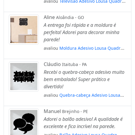
avaliou
Televisão Adesivo Lousa Quadro
Negro de Parede para Escrever com Giz
Mod:174
Aline
Aloândia - GO
A entrega foi rápida e a moldura é
perfeita! Adorei para decorar minha
parede!
avaliou
Moldura Adesivo Lousa Quadro
Negro de Parede para Escrever com Giz
Mod:301
Cláudio
Itaituba - PA
Recebi o quebra-cabeça adesivo muito
bem embalado! Super prático e
divertido!
avaliou
Quebra-cabeça Adesivo Lousa
Quadro Negro de Parede para Escrever
com Giz Mod:32
Manuel
Brejinho - PE
Adorei o balão adesivo! A qualidade é
excelente e fica incrível na parede.
avaliou
Balão Adesivo Lousa Quadro