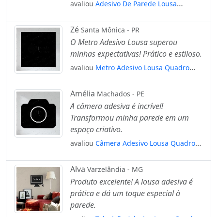
avaliou
Adesivo De Parede Lousa
Casinha Chalkboard Casa Quarto
Recreação Atividade Bebê Mod:4117
Zé
Santa Mônica - PR
O Metro Adesivo Lousa superou
minhas expectativas! Prático e estiloso.
avaliou
Metro Adesivo Lousa Quadro
Negro de Parede para Escrever com Giz
Mod:123
Amélia
Machados - PE
A câmera adesiva é incrível!
Transformou minha parede em um
espaço criativo.
avaliou
Câmera Adesivo Lousa Quadro
Negro de Parede para Escrever com Giz
Mod:46
Alva
Varzelândia - MG
Produto excelente! A lousa adesiva é
prática e dá um toque especial à
parede.