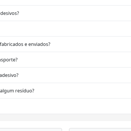
adesivos?
fabricados e enviados?
nsporte?
 adesivo?
r algum resíduo?