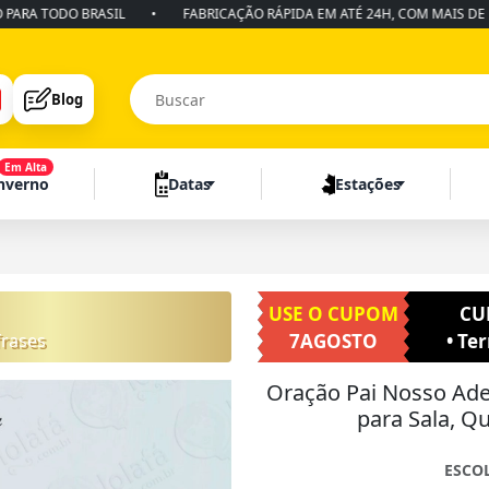
TODO BRASIL
•
FABRICAÇÃO RÁPIDA EM ATÉ 24H, COM MAIS DE 10 ANO
Blog
Em Alta
Inverno
Datas
Estações
USE O CUPOM
CU
frases
7AGOSTO
• Te
Oração Pai Nosso Ade
para Sala, Q
ESCO