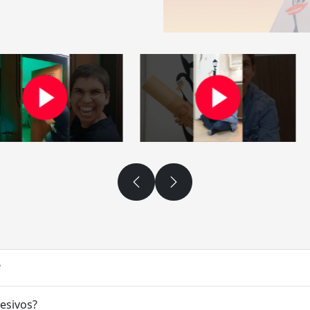
?
desivos?