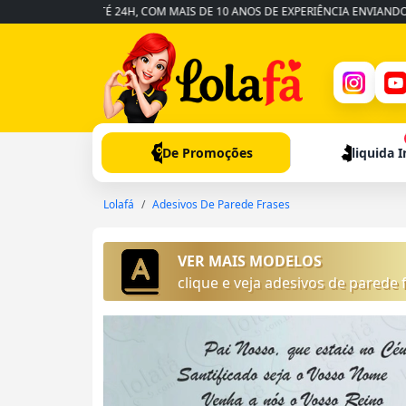
ÁPIDA EM ATÉ 24H, COM MAIS DE 10 ANOS DE EXPERIÊNCIA ENVIANDO PARA 
De Promoções
liquida 
Lolafá
Adesivos De Parede Frases
VER MAIS MODELOS
clique e veja adesivos de parede 