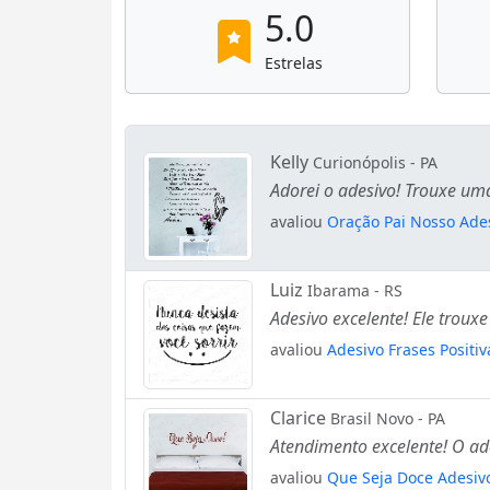
5.0
Estrelas
Kelly
Curionópolis - PA
Adorei o adesivo! Trouxe u
avaliou
Oração Pai Nosso Ades
Luiz
Ibarama - RS
Adesivo excelente! Ele tro
avaliou
Adesivo Frases Positi
Clarice
Brasil Novo - PA
Atendimento excelente! O ad
avaliou
Que Seja Doce Adesivo