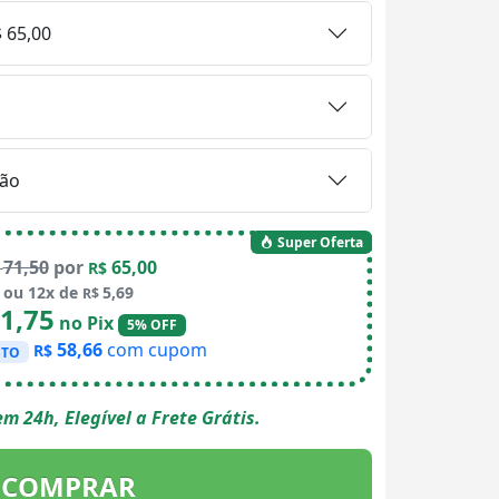
 65,00
ão
Super Oferta
71,50
por
65,00
$
R$
ou 12x de
5,69
R$
1,75
no Pix
5% OFF
58,66
com cupom
R$
STO
m 24h, Elegível a Frete Grátis.
COMPRAR