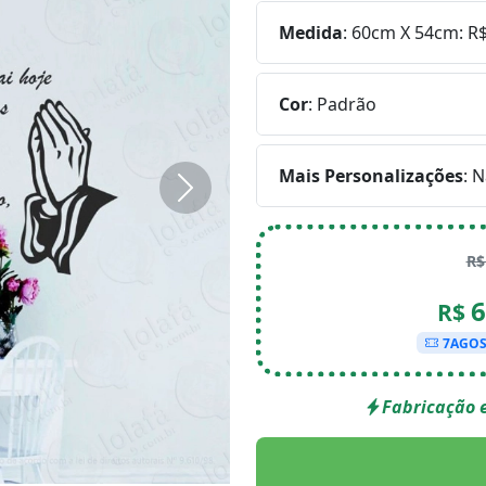
Medida
:
60cm X 54cm: R$
Cor
:
Padrão
Mais Personalizações
:
N
Próximo
R
6
R$
7AGO
Fabricação e