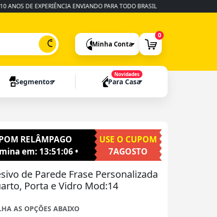
S DE EXPERIÊNCIA ENVIANDO PARA TODO BRASIL
•
FABRICAÇÃO RÁPIDA
0
Minha Conta
Novidades
Segmentos
Para Casa
POM RELÂMPAGO
USE O CUPOM
rmina em:
13:51:04
•
7AGOSTO
sivo de Parede Frase Personalizada
uarto, Porta e Vidro Mod:14
LHA AS OPÇÕES ABAIXO