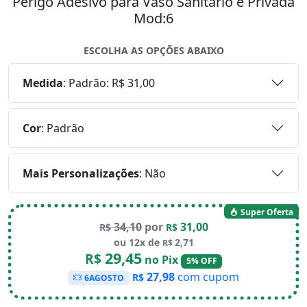
Perigo Adesivo para Vaso Sanitário e Privada
Mod:6
ESCOLHA AS OPÇÕES ABAIXO
Medida
:
Padrão: R$ 31,00
Cor
:
Padrão
Mais Personalizações
:
Não
Super Oferta
34,10
por
31,00
R$
R$
ou 12x de
2,71
R$
29,45
R$
no Pix
5% OFF
27,98
com cupom
R$
6AGOSTO