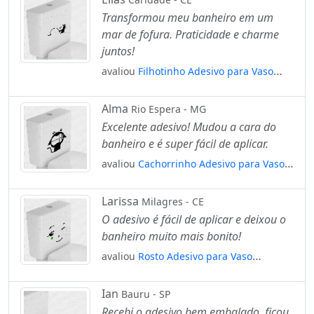
Transformou meu banheiro em um
mar de fofura. Praticidade e charme
juntos!
avaliou
Filhotinho Adesivo para Vaso
Sanitário e Privada Mod:70
Alma
Rio Espera - MG
Excelente adesivo! Mudou a cara do
banheiro e é super fácil de aplicar.
avaliou
Cachorrinho Adesivo para Vaso
Sanitário e Privada Mod:49
Larissa
Milagres - CE
O adesivo é fácil de aplicar e deixou o
banheiro muito mais bonito!
avaliou
Rosto Adesivo para Vaso
Sanitário e Privada Mod:27
Ian
Bauru - SP
Recebi o adesivo bem embalado, ficou