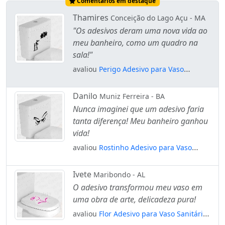
Comentários em destaque
Thamires
Conceição do Lago Açu - MA
"Os adesivos deram uma nova vida ao
meu banheiro, como um quadro na
sala!"
avaliou
Perigo Adesivo para Vaso
Sanitário e Privada Mod:6
Danilo
Muniz Ferreira - BA
Nunca imaginei que um adesivo faria
tanta diferença! Meu banheiro ganhou
vida!
avaliou
Rostinho Adesivo para Vaso
Sanitário e Privada Mod:29
Ivete
Maribondo - AL
O adesivo transformou meu vaso em
uma obra de arte, delicadeza pura!
avaliou
Flor Adesivo para Vaso Sanitário