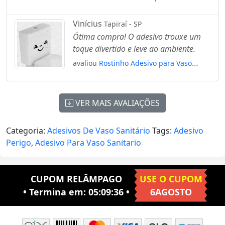
Sanitário e Privada Mod:68
Vinícius
Tapiraí - SP
Ótima compra! O adesivo trouxe um
toque divertido e leve ao ambiente.
avaliou
Rostinho Adesivo para Vaso
Sanitário e Privada Mod:46
VER MAIS AVALIAÇÕES
Categoria:
Adesivos De Vaso Sanitário
Tags:
Adesivo
Perigo
,
Adesivo Para Vaso Sanitario
CUPOM RELÂMPAGO
USE O CUPOM
• Termina em:
05:09:36
•
6AGOSTO