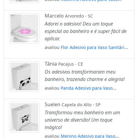
Sanitário e Privada Mod:26
Marcelo
Arvoredo - SC
Adorei o adesivo! Deu um toque
especial ao banheiro e é super fácil de
aplicar.
avaliou
Flor Adesivo para Vaso Sanitário
e Privada Mod:89
Tânia
Pacajus - CE
Os adesivos transformaram meu
banheiro, trazendo charme e alegria!
avaliou
Panda Adesivo para Vaso
Sanitário e Privada Mod:5
Suelen
Capela do Alto - SP
Transformou meu banheiro em um
universo de diversão! Um toque
mágico!
avaliou
Menino Adesivo para Vaso