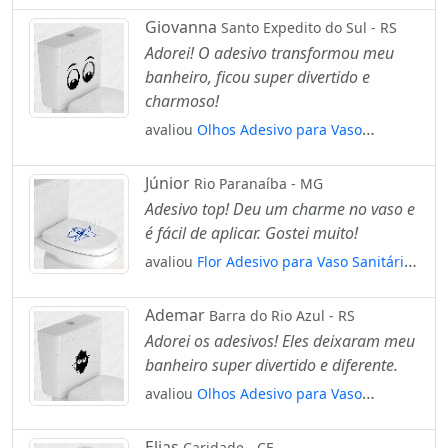
Giovanna
Santo Expedito do Sul - RS
Adorei! O adesivo transformou meu
banheiro, ficou super divertido e
charmoso!
avaliou
Olhos Adesivo para Vaso
Sanitário e Privada Mod:28
Júnior
Rio Paranaíba - MG
Adesivo top! Deu um charme no vaso e
é fácil de aplicar. Gostei muito!
avaliou
Flor Adesivo para Vaso Sanitário
e Privada Mod:91
Ademar
Barra do Rio Azul - RS
Adorei os adesivos! Eles deixaram meu
banheiro super divertido e diferente.
avaliou
Olhos Adesivo para Vaso
Sanitário e Privada Mod:7
Elias
Caridade - CE