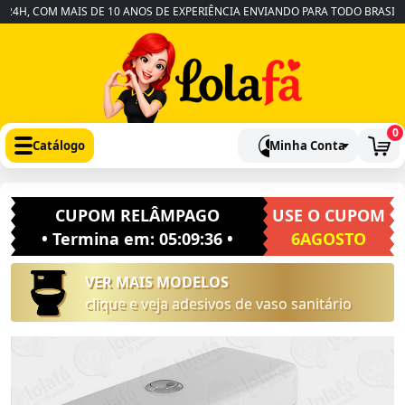
H, COM MAIS DE 10 ANOS DE EXPERIÊNCIA ENVIANDO PARA TODO BRASIL
0
Catálogo
Minha Conta
CUPOM RELÂMPAGO
USE O CUPOM
• Termina em:
05:09:36
•
6AGOSTO
VER MAIS MODELOS
clique e veja adesivos de vaso sanitário