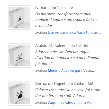
e Privada Mod:92
Fabiane
Rurópolis - PA
Os adesivos transformaram meu
banheiro! Agora é um espaço único e
acolhedor.
avaliou
Use Adesivo para Vaso Sanitário
e Privada Mod:8
Aluísio
São Valentim do Sul - RS
Adorei o adesivo! Deu um toque
divertido ao banheiro e o atendimento
foi ótimo!
avaliou
Menino Adesivo para Vaso
Sanitário e Privada Mod:71
Bernardo
Engenheiro Caldas - MG
Colocar esse adesivo no vaso foi como
dar um terno ao sofá! Adorei!
avaliou
Caquinha Adesivo para Vaso
Sanitário e Privada Mod:50