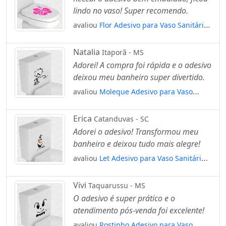
lindo no vaso! Super recomendo.
avaliou
Flor Adesivo para Vaso Sanitário
e Privada Mod:90
Natalia
Itaporã - MS
Adorei! A compra foi rápida e o adesivo
deixou meu banheiro super divertido.
avaliou
Moleque Adesivo para Vaso
Sanitário e Privada Mod:69
Erica
Catanduvas - SC
Adorei o adesivo! Transformou meu
banheiro e deixou tudo mais alegre!
avaliou
Let Adesivo para Vaso Sanitário e
Privada Mod:47
Vivi
Taquarussu - MS
O adesivo é super prático e o
atendimento pós-venda foi excelente!
avaliou
Rostinho Adesivo para Vaso