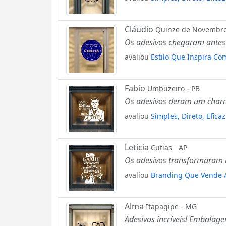
Cláudio
Quinze de Novembro
Os adesivos chegaram antes
avaliou
Estilo Que Inspira Co
Fabio
Umbuzeiro - PB
Os adesivos deram um charme
avaliou
Simples, Direto, Efica
Leticia
Cutias - AP
Os adesivos transformaram m
avaliou
Branding Que Vende A
Alma
Itapagipe - MG
Adesivos incríveis! Embalage