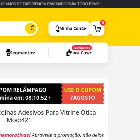
S DE EXPERIÊNCIA ENVIANDO PARA TODO BRASIL
•
FABRICAÇÃO RÁPIDA
0
Minha Conta
Novidades
Segmentos
Para Casa
POM RELÂMPAGO
USE O CUPOM
rmina em:
08:10:50
•
7AGOSTO
colhas Adesivos Para Vitrine Ótica
Mod:421
memorativas!
Aproveite a promoção, não deixe