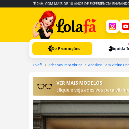
ÁPIDA EM ATÉ 24H, COM MAIS DE 10 ANOS DE EXPERIÊNCIA ENVIANDO PARA 
De Promoções
liquida 
Lolafá
Adesivos Para Vitrine
Adesivos Para Vitrine Óti
VER MAIS MODELOS
clique e veja adesivos para vitrine