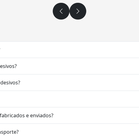
?
desivos?
adesivos?
fabricados e enviados?
nsporte?