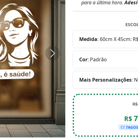
para a última hora.
Adesi
ESCO
Medida
:
60cm X 45cm: R$
Próximo
Cor
:
Padrão
Mais Personalizações
:
N
R
7
R$
7AGO