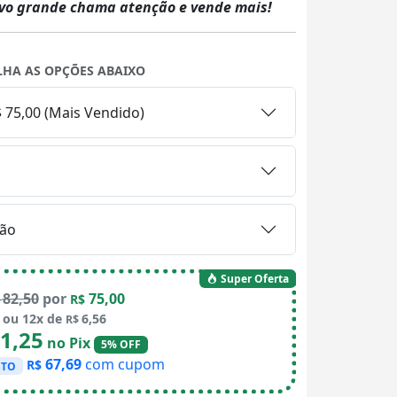
vo grande chama atenção e vende mais!
LHA AS OPÇÕES ABAIXO
 75,00 (Mais Vendido)
ão
Super Oferta
82,50
por
75,00
$
R$
ou 12x de
6,56
R$
1,25
no Pix
5% OFF
67,69
com cupom
R$
STO