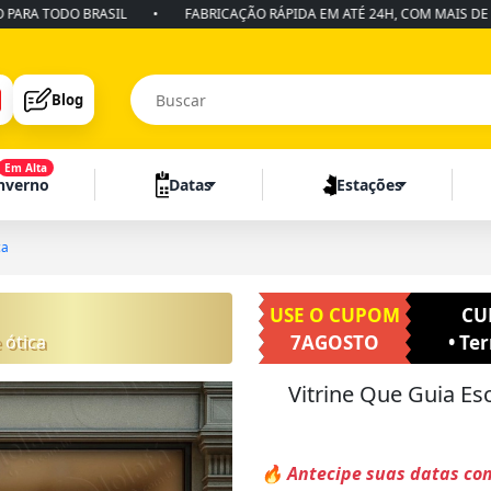
TODO BRASIL
•
FABRICAÇÃO RÁPIDA EM ATÉ 24H, COM MAIS DE 10 ANO
Blog
Em Alta
Inverno
Datas
Estações
ca
USE O CUPOM
CU
 ótica
7AGOSTO
• Te
Vitrine Que Guia Es
🔥 Antecipe suas datas co