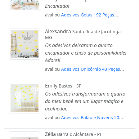
Encantada!
avaliou
Adesivos Gotas 192 Peças
Adesivos para Quarto de Bebê Infantil
Mod:151
Alexsandra
Santa Rita de Jacutinga -
MG
Os adesivos deixaram o quarto
encantador e cheio de personalidade!
Adorei!
avaliou
Adesivos Unicórnio 43 Peças
Adesivos para Quarto de Bebê Infantil
Mod:6
Emily
Bastos - SP
Os adesivos transformaram o quarto
do meu bebê em um lugar mágico e
acolhedor.
avaliou
Adesivos Balão e Nuvens 50
Peças Adesivos para Quarto de Bebê
Infantil Mod:938
Zélia
Barra d'Alcântara - PI