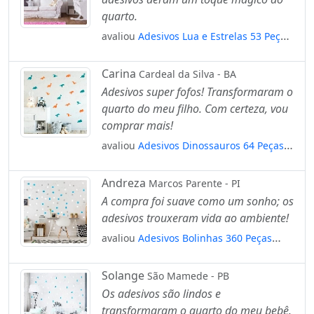
quarto.
avaliou
Adesivos Lua e Estrelas 53 Peças
Adesivos para Quarto de Bebê Infantil
Mod:586
Carina
Cardeal da Silva - BA
Adesivos super fofos! Transformaram o
quarto do meu filho. Com certeza, vou
comprar mais!
avaliou
Adesivos Dinossauros 64 Peças
Adesivos para Quarto de Bebê Infantil
Mod:441
Andreza
Marcos Parente - PI
A compra foi suave como um sonho; os
adesivos trouxeram vida ao ambiente!
avaliou
Adesivos Bolinhas 360 Peças
Adesivos para Quarto de Bebê Infantil
Mod:296
Solange
São Mamede - PB
Os adesivos são lindos e
transformaram o quarto do meu bebê.