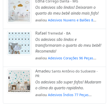
Edna
Córrego Danta - MG
Os adesivos são lindos! Deixaram o
quarto do meu bebê ainda mais fofo!
avaliou
Adesivos Nuvens e Balões 8
Peças Adesivos para Quarto de Bebê
Infantil Mod:648
Rafael
Tremedal - BA
Os adesivos são lindos e
transformaram o quarto do meu bebê!
Recomendo!
avaliou
Adesivos Corações 96 Peças
Adesivos para Quarto de Bebê Infantil
Mod:503
Amadeu
Santo Antônio do Sudoeste -
PR
Os adesivos são super fofos! Mudaram
o clima do quarto rapidinho.
avaliou
Adesivos Índios 77 Peças
Adesivos para Quarto de Bebê Infantil
Mod:358