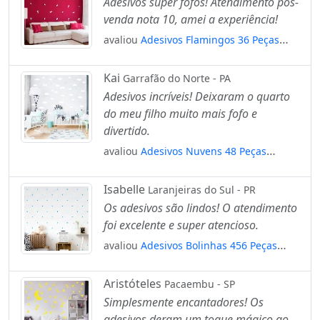
Adesivos super fofos! Atendimento pós-
venda nota 10, amei a experiência!
avaliou
Adesivos Flamingos 36 Peças
Adesivos para Quarto de Bebê Infantil
Mod:1024
Kai
Garrafão do Norte - PA
Adesivos incríveis! Deixaram o quarto
do meu filho muito mais fofo e
divertido.
avaliou
Adesivos Nuvens 48 Peças
Adesivos para Quarto de Bebê Infantil
Mod:876
Isabelle
Laranjeiras do Sul - PR
Os adesivos são lindos! O atendimento
foi excelente e super atencioso.
avaliou
Adesivos Bolinhas 456 Peças
Adesivos para Quarto de Bebê Infantil
Mod:731
Aristóteles
Pacaembu - SP
Simplesmente encantadores! Os
adesivos deram um toque mágico ao