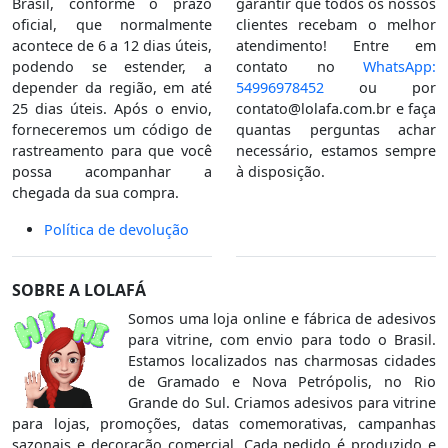
Brasil, conforme o prazo
garantir que todos os nossos
oficial, que normalmente
clientes recebam o melhor
acontece de 6 a 12 dias úteis,
atendimento! Entre em
podendo se estender, a
contato no
WhatsApp:
depender da região, em até
54996978452
ou por
25 dias úteis. Após o envio,
contato@lolafa.com.br
e faça
forneceremos um código de
quantas perguntas achar
rastreamento para que você
necessário, estamos sempre
possa acompanhar a
à disposição.
chegada da sua compra.
Política de devolução
SOBRE A LOLAFÁ
Somos uma loja online e fábrica de adesivos
para vitrine, com envio para todo o Brasil.
Estamos localizados nas charmosas cidades
de Gramado e Nova Petrópolis, no Rio
Grande do Sul. Criamos adesivos para vitrine
para lojas, promoções, datas comemorativas, campanhas
sazonais e decoração comercial. Cada pedido é produzido e