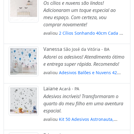
Os cílios e nuvens são lindos!
Adicionaram um toque especial ao
meu espaço. Com certeza, vou
comprar novamente!
avaliou
2 Cílios Sonhando 40cm Cada +
50 Nuvens 10cm Adesivo Mod:4512
Vanessa
São José da Vitória - BA
Adorei os adesivos! Atendimento ótimo
e entrega super rápida. Recomendo!
avaliou
Adesivos Balões e Nuvens 42
Peças Adesivos para Quarto de Bebê
Infantil Mod:793
Laiane
Acará - PA
Adesivos incríveis! Transformaram o
quarto do meu filho em uma aventura
espacial.
avaliou
Kit 50 Adesivos Astronauta,
Espaço, Foguete, Nave, Planetas
Mod:256