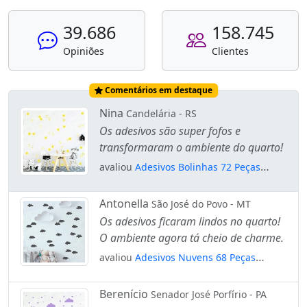
39.686
158.745
Opiniões
Clientes
Comentários em destaque
Nina
Candelária - RS
Os adesivos são super fofos e
transformaram o ambiente do quarto!
avaliou
Adesivos Bolinhas 72 Peças
Adesivos para Quarto de Bebê Infantil
Mod:78
Antonella
São José do Povo - MT
Os adesivos ficaram lindos no quarto!
O ambiente agora tá cheio de charme.
avaliou
Adesivos Nuvens 68 Peças
Adesivos para Quarto de Bebê Infantil
Mod:524
Berenício
Senador José Porfírio - PA