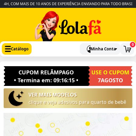
H, COM MAIS DE 10 ANOS DE EXPERIÊNCIA ENVIANDO PARA TODO BRASIL
•
0
Catálogo
Minha Conta
CUPOM RELÂMPAGO
USE O CUPOM
• Termina em:
09:16:14
•
7AGOSTO
VER MAIS MODELOS
clique e veja adesivos para quarto de bebê