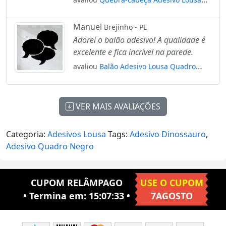
Quadro Negro de Parede para Escrever
com Giz Mod:32
Manuel
Brejinho - PE
Adorei o balão adesivo! A qualidade é
excelente e fica incrível na parede.
avaliou
Balão Adesivo Lousa Quadro
Negro de Parede para Escrever com Giz
Mod:65
VER MAIS AVALIAÇÕES
Categoria:
Adesivos Lousa
Tags:
Adesivo Dinossauro
,
Adesivo Quadro Negro
CUPOM RELÂMPAGO
USE O CUPOM
• Termina em:
15:07:32
•
7AGOSTO