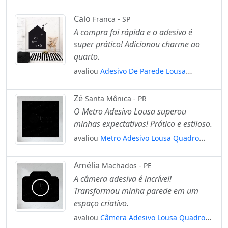
Negro de Parede para Escrever com Giz
Mod:95
Caio
Franca - SP
A compra foi rápida e o adesivo é
super prático! Adicionou charme ao
quarto.
avaliou
Adesivo De Parede Lousa
Casinha Chalkboard Casa Quarto
Recreação Atividade Bebê Mod:4117
Zé
Santa Mônica - PR
O Metro Adesivo Lousa superou
minhas expectativas! Prático e estiloso.
avaliou
Metro Adesivo Lousa Quadro
Negro de Parede para Escrever com Giz
Mod:123
Amélia
Machados - PE
A câmera adesiva é incrível!
Transformou minha parede em um
espaço criativo.
avaliou
Câmera Adesivo Lousa Quadro