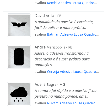
avaliou
Kombi Adesivo Lousa Quadro
Negro de Parede para Escrever com Giz
Mod:109
David
Areia - PB
A qualidade do adesivo é excelente,
fácil de aplicar e muito prático.
avaliou
Batman Adesivo Lousa Quadro
Negro de Parede para Escrever com Giz
Mod:14
Andre
Marizópolis - PB
Adorei o adesivo! Transformou a
decoração e é super prático para
anotações.
avaliou
Cerveja Adesivo Lousa Quadro
Negro de Parede para Escrever com Giz
Mod:56
Adélia
Bugre - MG
A compra foi rápida e o adesivo ficou
perfeito na minha parede, amei!
avaliou
Nuvem Adesivo Lousa Quadro