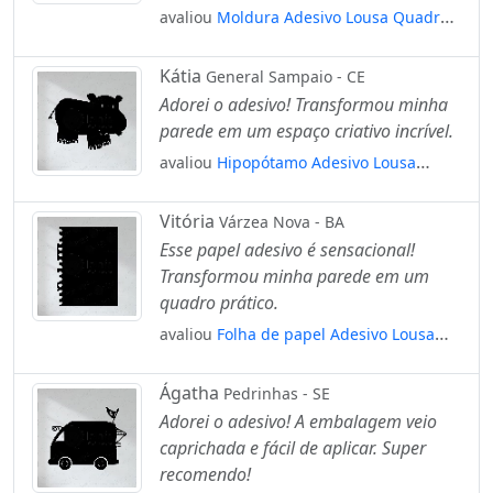
avaliou
Moldura Adesivo Lousa Quadro
Negro de Parede para Escrever com Giz
Mod:114
Kátia
General Sampaio - CE
Adorei o adesivo! Transformou minha
parede em um espaço criativo incrível.
avaliou
Hipopótamo Adesivo Lousa
Quadro Negro de Parede para Escrever
com Giz Mod:33
Vitória
Várzea Nova - BA
Esse papel adesivo é sensacional!
Transformou minha parede em um
quadro prático.
avaliou
Folha de papel Adesivo Lousa
Quadro Negro de Parede para Escrever
com Giz Mod:66
Ágatha
Pedrinhas - SE
Adorei o adesivo! A embalagem veio
caprichada e fácil de aplicar. Super
recomendo!