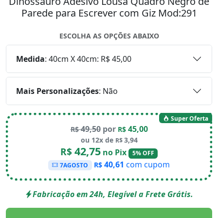
Dinossauro Adesivo Lousa Quadro Negro de
Parede para Escrever com Giz Mod:291
ESCOLHA AS OPÇÕES ABAIXO
Medida
:
40cm X 40cm: R$ 45,00
Mais Personalizações
:
Não
Super Oferta
49,50
por
45,00
R$
R$
ou 12x de
3,94
R$
42,75
R$
no Pix
5% OFF
40,61
com cupom
R$
7AGOSTO
Fabricação em 24h, Elegível a Frete Grátis.