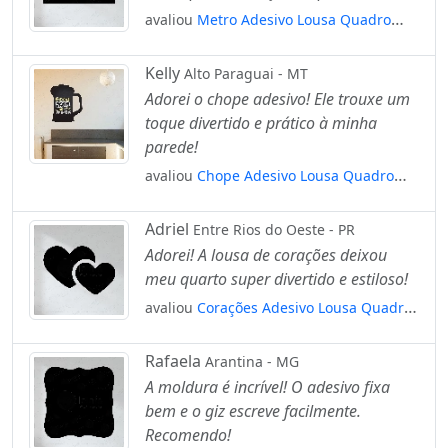
avaliou
Metro Adesivo Lousa Quadro
Negro de Parede para Escrever com Giz
Mod:124
Kelly
Alto Paraguai - MT
Adorei o chope adesivo! Ele trouxe um
toque divertido e prático à minha
parede!
avaliou
Chope Adesivo Lousa Quadro
Negro de Parede para Escrever com Giz
Mod:107
Adriel
Entre Rios do Oeste - PR
Adorei! A lousa de corações deixou
meu quarto super divertido e estiloso!
avaliou
Corações Adesivo Lousa Quadro
Negro de Parede para Escrever com Giz
Mod:76
Rafaela
Arantina - MG
A moldura é incrível! O adesivo fixa
bem e o giz escreve facilmente.
Recomendo!