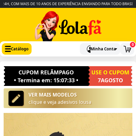
H, COM MAIS DE 10 ANOS DE EXPERIÊNCIA ENVIANDO PARA TODO BRASIL
•
0
Catálogo
Minha Conta
CUPOM RELÂMPAGO
USE O CUPOM
• Termina em:
15:07:32
•
7AGOSTO
VER MAIS MODELOS
clique e veja adesivos lousa