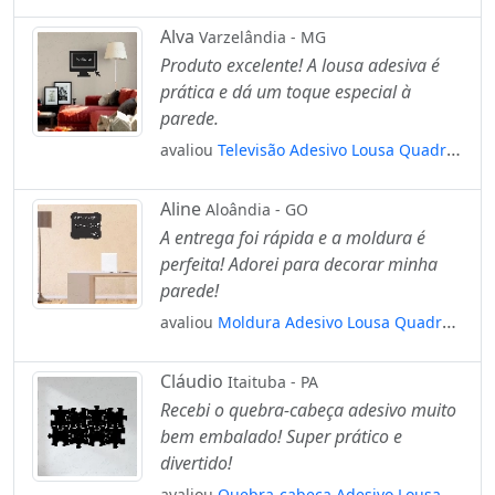
Negro de Parede para Escrever com Giz
Mod:46
Alva
Varzelândia - MG
Produto excelente! A lousa adesiva é
prática e dá um toque especial à
parede.
avaliou
Televisão Adesivo Lousa Quadro
Negro de Parede para Escrever com Giz
Mod:174
Aline
Aloândia - GO
A entrega foi rápida e a moldura é
perfeita! Adorei para decorar minha
parede!
avaliou
Moldura Adesivo Lousa Quadro
Negro de Parede para Escrever com Giz
Mod:301
Cláudio
Itaituba - PA
Recebi o quebra-cabeça adesivo muito
bem embalado! Super prático e
divertido!
avaliou
Quebra-cabeça Adesivo Lousa