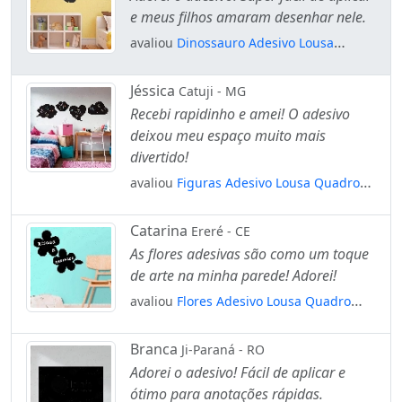
e meus filhos amaram desenhar nele.
avaliou
Dinossauro Adesivo Lousa
Quadro Negro de Parede para Escrever
com Giz Mod:291
Jéssica
Catuji - MG
Recebi rapidinho e amei! O adesivo
deixou meu espaço muito mais
divertido!
avaliou
Figuras Adesivo Lousa Quadro
Negro de Parede para Escrever com Giz
Mod:128
Catarina
Ereré - CE
As flores adesivas são como um toque
de arte na minha parede! Adorei!
avaliou
Flores Adesivo Lousa Quadro
Negro de Parede para Escrever com Giz
Mod:241
Branca
Ji-Paraná - RO
Adorei o adesivo! Fácil de aplicar e
ótimo para anotações rápidas.