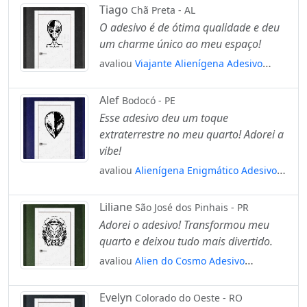
e Vidro Mod:114
Tiago
Chã Preta - AL
O adesivo é de ótima qualidade e deu
um charme único ao meu espaço!
avaliou
Viajante Alienígena Adesivo
Alienígena de Parede para Quarto, Porta
e Vidro Mod:321
Alef
Bodocó - PE
Esse adesivo deu um toque
extraterrestre no meu quarto! Adorei a
vibe!
avaliou
Alienígena Enigmático Adesivo
Alienígena de Parede para Quarto, Porta
e Vidro Mod:176
Liliane
São José dos Pinhais - PR
Adorei o adesivo! Transformou meu
quarto e deixou tudo mais divertido.
avaliou
Alien do Cosmo Adesivo
Alienígena de Parede para Quarto, Porta
e Vidro Mod:31
Evelyn
Colorado do Oeste - RO