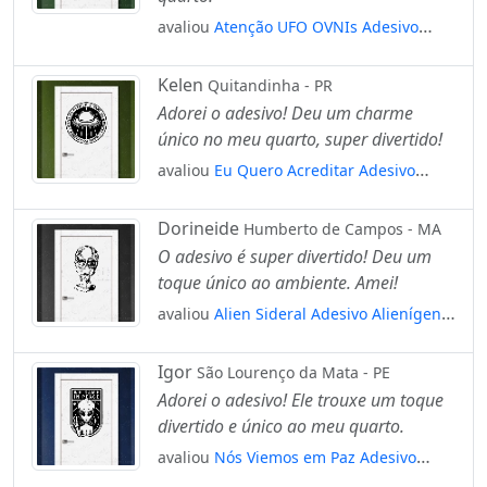
avaliou
Atenção UFO OVNIs Adesivo
Alienígena de Parede para Quarto, Porta
e Vidro Mod:156
Kelen
Quitandinha - PR
Adorei o adesivo! Deu um charme
único no meu quarto, super divertido!
avaliou
Eu Quero Acreditar Adesivo
Alienígena de Parede para Quarto, Porta
e Vidro Mod:11
Dorineide
Humberto de Campos - MA
O adesivo é super divertido! Deu um
toque único ao ambiente. Amei!
avaliou
Alien Sideral Adesivo Alienígena
de Parede para Quarto, Porta e Vidro
Mod:363
Igor
São Lourenço da Mata - PE
Adorei o adesivo! Ele trouxe um toque
divertido e único ao meu quarto.
avaliou
Nós Viemos em Paz Adesivo
Alienígena de Parede para Quarto, Porta