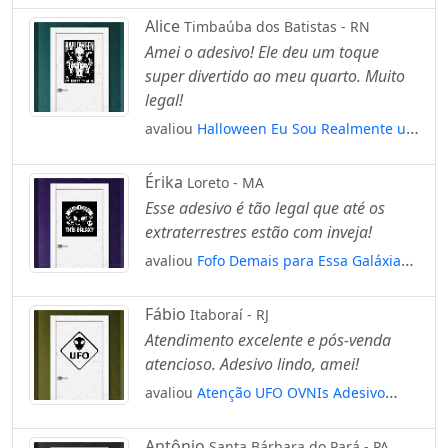
e Vidro Mod:218
Alice
Timbaúba dos Batistas - RN
Amei o adesivo! Ele deu um toque
super divertido ao meu quarto. Muito
legal!
avaliou
Halloween Eu Sou Realmente um
Alienígena Adesivo Alienígena de
Parede para Quarto, Porta e Vidro
Érika
Loreto - MA
Mod:73
Esse adesivo é tão legal que até os
extraterrestres estão com inveja!
avaliou
Fofo Demais para Essa Galáxia
Adesivo Alienígena de Parede para
Quarto, Porta e Vidro Mod:280
Fábio
Itaboraí - RJ
Atendimento excelente e pós-venda
atencioso. Adesivo lindo, amei!
avaliou
Atenção UFO OVNIs Adesivo
Alienígena de Parede para Quarto, Porta
e Vidro Mod:135
Antônio
Santa Bárbara do Pará - PA