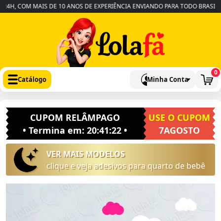
, COM MAIS DE 10 ANOS DE EXPERIÊNCIA ENVIANDO PARA TODO BRASIL
•
0
Catálogo
Minha Conta
CUPOM RELÂMPAGO
USE O CUPOM
• Termina em:
20:41:21
•
7AGOSTO
VER MAIS MODELOS
clique e veja adesivos para quarto de bebê