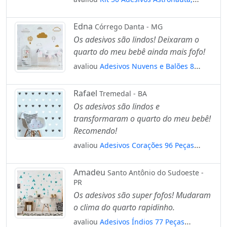
Espaço, Foguete, Nave, Planetas
Mod:256
Edna
Córrego Danta - MG
Os adesivos são lindos! Deixaram o
quarto do meu bebê ainda mais fofo!
avaliou
Adesivos Nuvens e Balões 8
Peças Adesivos para Quarto de Bebê
Infantil Mod:648
Rafael
Tremedal - BA
Os adesivos são lindos e
transformaram o quarto do meu bebê!
Recomendo!
avaliou
Adesivos Corações 96 Peças
Adesivos para Quarto de Bebê Infantil
Mod:503
Amadeu
Santo Antônio do Sudoeste -
PR
Os adesivos são super fofos! Mudaram
o clima do quarto rapidinho.
avaliou
Adesivos Índios 77 Peças