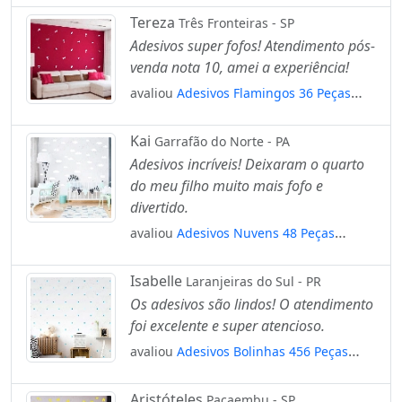
Mod:89
Tereza
Três Fronteiras - SP
Adesivos super fofos! Atendimento pós-
venda nota 10, amei a experiência!
avaliou
Adesivos Flamingos 36 Peças
Adesivos para Quarto de Bebê Infantil
Mod:1024
Kai
Garrafão do Norte - PA
Adesivos incríveis! Deixaram o quarto
do meu filho muito mais fofo e
divertido.
avaliou
Adesivos Nuvens 48 Peças
Adesivos para Quarto de Bebê Infantil
Mod:876
Isabelle
Laranjeiras do Sul - PR
Os adesivos são lindos! O atendimento
foi excelente e super atencioso.
avaliou
Adesivos Bolinhas 456 Peças
Adesivos para Quarto de Bebê Infantil
Mod:731
Aristóteles
Pacaembu - SP