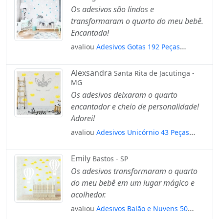
Os adesivos são lindos e
transformaram o quarto do meu bebê.
Encantada!
avaliou
Adesivos Gotas 192 Peças
Adesivos para Quarto de Bebê Infantil
Mod:151
Alexsandra
Santa Rita de Jacutinga -
MG
Os adesivos deixaram o quarto
encantador e cheio de personalidade!
Adorei!
avaliou
Adesivos Unicórnio 43 Peças
Adesivos para Quarto de Bebê Infantil
Mod:6
Emily
Bastos - SP
Os adesivos transformaram o quarto
do meu bebê em um lugar mágico e
acolhedor.
avaliou
Adesivos Balão e Nuvens 50