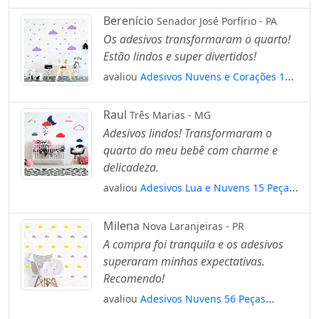
Mod:524
Berenício
Senador José Porfírio - PA
Os adesivos transformaram o quarto!
Estão lindos e super divertidos!
avaliou
Adesivos Nuvens e Corações 164
Peças Adesivos para Quarto de Bebê
Infantil Mod:379
Raul
Três Marias - MG
Adesivos lindos! Transformaram o
quarto do meu bebê com charme e
delicadeza.
avaliou
Adesivos Lua e Nuvens 15 Peças
Adesivos para Quarto de Bebê Infantil
Mod:234
Milena
Nova Laranjeiras - PR
A compra foi tranquila e os adesivos
superaram minhas expectativas.
Recomendo!
avaliou
Adesivos Nuvens 56 Peças
Adesivos para Quarto de Bebê Infantil