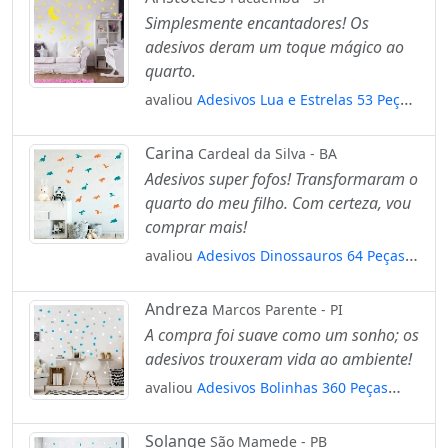
Simplesmente encantadores! Os
adesivos deram um toque mágico ao
quarto.
avaliou
Adesivos Lua e Estrelas 53 Peças
Adesivos para Quarto de Bebê Infantil
Mod:586
Carina
Cardeal da Silva - BA
Adesivos super fofos! Transformaram o
quarto do meu filho. Com certeza, vou
comprar mais!
avaliou
Adesivos Dinossauros 64 Peças
Adesivos para Quarto de Bebê Infantil
Mod:441
Andreza
Marcos Parente - PI
A compra foi suave como um sonho; os
adesivos trouxeram vida ao ambiente!
avaliou
Adesivos Bolinhas 360 Peças
Adesivos para Quarto de Bebê Infantil
Mod:296
Solange
São Mamede - PB