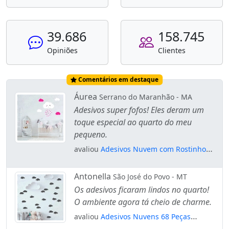
39.686
158.745
Opiniões
Clientes
Comentários em destaque
Áurea
Serrano do Maranhão - MA
Adesivos super fofos! Eles deram um
toque especial ao quarto do meu
pequeno.
avaliou
Adesivos Nuvem com Rostinho
23 Peças Adesivos para Quarto de Bebê
Infantil Mod:920
Antonella
São José do Povo - MT
Os adesivos ficaram lindos no quarto!
O ambiente agora tá cheio de charme.
avaliou
Adesivos Nuvens 68 Peças
Adesivos para Quarto de Bebê Infantil