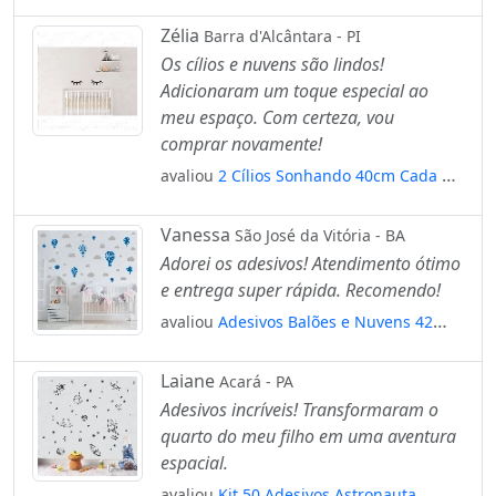
Peças Adesivos para Quarto de Bebê
Infantil Mod:938
Zélia
Barra d'Alcântara - PI
Os cílios e nuvens são lindos!
Adicionaram um toque especial ao
meu espaço. Com certeza, vou
comprar novamente!
avaliou
2 Cílios Sonhando 40cm Cada +
50 Nuvens 10cm Adesivo Mod:4512
Vanessa
São José da Vitória - BA
Adorei os adesivos! Atendimento ótimo
e entrega super rápida. Recomendo!
avaliou
Adesivos Balões e Nuvens 42
Peças Adesivos para Quarto de Bebê
Infantil Mod:793
Laiane
Acará - PA
Adesivos incríveis! Transformaram o
quarto do meu filho em uma aventura
espacial.
avaliou
Kit 50 Adesivos Astronauta,