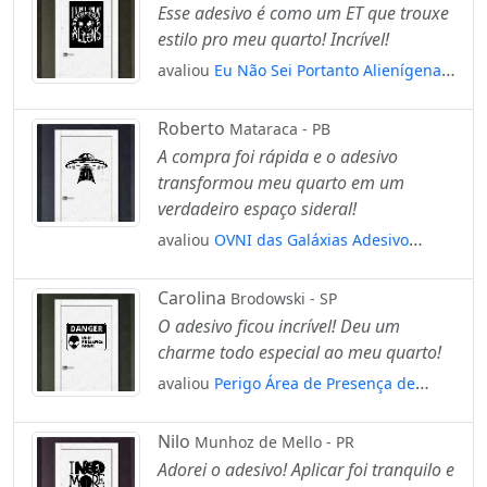
Mod:72
Esse adesivo é como um ET que trouxe
estilo pro meu quarto! Incrível!
avaliou
Eu Não Sei Portanto Alienígena
Adesivo Alienígena de Parede para
Quarto, Porta e Vidro Mod:279
Roberto
Mataraca - PB
A compra foi rápida e o adesivo
transformou meu quarto em um
verdadeiro espaço sideral!
avaliou
OVNI das Galáxias Adesivo
Alienígena de Parede para Quarto, Porta
e Vidro Mod:134
Carolina
Brodowski - SP
O adesivo ficou incrível! Deu um
charme todo especial ao meu quarto!
avaliou
Perigo Área de Presença de
OVNIs Adesivo Alienígena de Parede
para Quarto, Porta e Vidro Mod:341
Nilo
Munhoz de Mello - PR
Adorei o adesivo! Aplicar foi tranquilo e