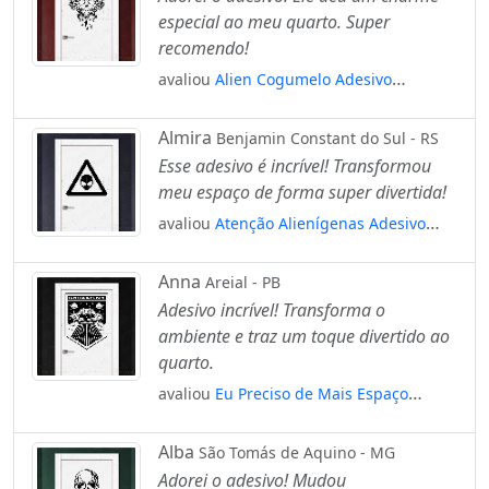
especial ao meu quarto. Super
recomendo!
avaliou
Alien Cogumelo Adesivo
Alienígena de Parede para Quarto, Porta
e Vidro Mod:300
Almira
Benjamin Constant do Sul - RS
Esse adesivo é incrível! Transformou
meu espaço de forma super divertida!
avaliou
Atenção Alienígenas Adesivo
Alienígena de Parede para Quarto, Porta
e Vidro Mod:155
Anna
Areial - PB
Adesivo incrível! Transforma o
ambiente e traz um toque divertido ao
quarto.
avaliou
Eu Preciso de Mais Espaço
Adesivo Alienígena de Parede para
Quarto, Porta e Vidro Mod:10
Alba
São Tomás de Aquino - MG
Adorei o adesivo! Mudou