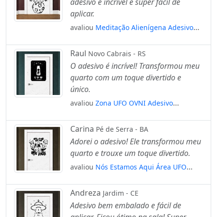
adesivo é incrível e super fácil de
aplicar.
avaliou
Meditação Alienígena Adesivo
Alienígena de Parede para Quarto, Porta
e Vidro Mod:258
Raul
Novo Cabrais - RS
O adesivo é incrível! Transformou meu
quarto com um toque divertido e
único.
avaliou
Zona UFO OVNI Adesivo
Alienígena de Parede para Quarto, Porta
e Vidro Mod:113
Carina
Pé de Serra - BA
Adorei o adesivo! Ele transformou meu
quarto e trouxe um toque divertido.
avaliou
Nós Estamos Aqui Área UFO
Adesivo Alienígena de Parede para
Quarto, Porta e Vidro Mod:320
Andreza
Jardim - CE
Adesivo bem embalado e fácil de