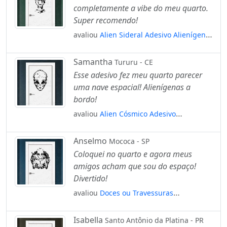
completamente a vibe do meu quarto.
Super recomendo!
avaliou
Alien Sideral Adesivo Alienígena
de Parede para Quarto, Porta e Vidro
Mod:362
Samantha
Tururu - CE
Esse adesivo fez meu quarto parecer
uma nave espacial! Alienígenas a
bordo!
avaliou
Alien Cósmico Adesivo
Alienígena de Parede para Quarto, Porta
e Vidro Mod:217
Anselmo
Mococa - SP
Coloquei no quarto e agora meus
amigos acham que sou do espaço!
Divertido!
avaliou
Doces ou Travessuras
Humanóide Adesivo Alienígena de
Parede para Quarto, Porta e Vidro
Isabella
Santo Antônio da Platina - PR