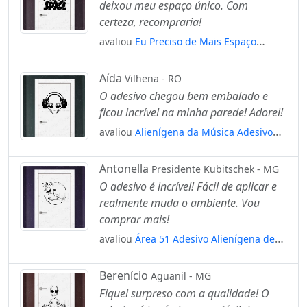
deixou meu espaço único. Com
certeza, recompraria!
avaliou
Eu Preciso de Mais Espaço
Adesivo Alienígena de Parede para
Quarto, Porta e Vidro Mod:196
Aída
Vilhena - RO
O adesivo chegou bem embalado e
ficou incrível na minha parede! Adorei!
avaliou
Alienígena da Música Adesivo
Alienígena de Parede para Quarto, Porta
e Vidro Mod:51
Antonella
Presidente Kubitschek - MG
O adesivo é incrível! Fácil de aplicar e
realmente muda o ambiente. Vou
comprar mais!
avaliou
Área 51 Adesivo Alienígena de
Parede para Quarto, Porta e Vidro
Mod:403
Berenício
Aguanil - MG
Fiquei surpreso com a qualidade! O