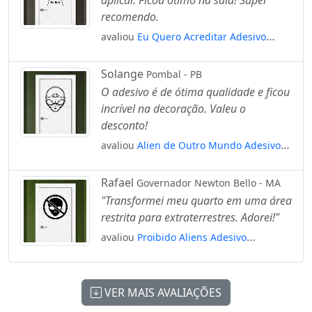
aplicar. Ficou ótimo na sala! Super
recomendo.
avaliou
Eu Quero Acreditar Adesivo
Alienígena de Parede para Quarto, Porta
e Vidro Mod:175
Solange
Pombal - PB
O adesivo é de ótima qualidade e ficou
incrível na decoração. Valeu o
desconto!
avaliou
Alien de Outro Mundo Adesivo
Alienígena de Parede para Quarto, Porta
e Vidro Mod:30
Rafael
Governador Newton Bello - MA
"Transformei meu quarto em uma área
restrita para extraterrestres. Adorei!"
avaliou
Proibido Aliens Adesivo
Alienígena de Parede para Quarto, Porta
e Vidro Mod:382
VER MAIS AVALIAÇÕES