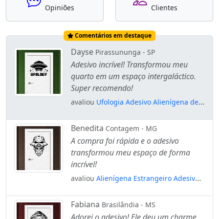
Opiniões
Clientes
Comentários em destaque
Dayse
Pirassununga - SP
Adesivo incrível! Transformou meu
quarto em um espaço intergaláctico.
Super recomendo!
avaliou
Ufologia Adesivo Alienígena de
Parede para Quarto, Porta e Vidro
Mod:304
Benedita
Contagem - MG
A compra foi rápida e o adesivo
transformou meu espaço de forma
incrível!
avaliou
Alienígena Estrangeiro Adesivo
Alienígena de Parede para Quarto, Porta
e Vidro Mod:93
Fabiana
Brasilândia - MS
Adorei o adesivo! Ele deu um charme