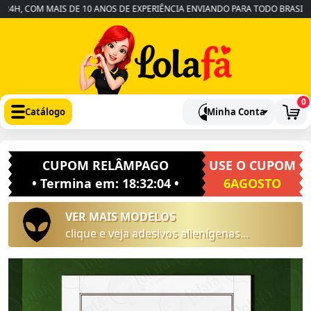
H, COM MAIS DE 10 ANOS DE EXPERIÊNCIA ENVIANDO PARA TODO BRASIL
•
0
Catálogo
Minha Conta
CUPOM RELÂMPAGO
USE O CUPOM
• Termina em:
18:32:03
•
6AGOSTO
VER MAIS MODELOS
clique e veja adesivos alienígenas
intergalácticos