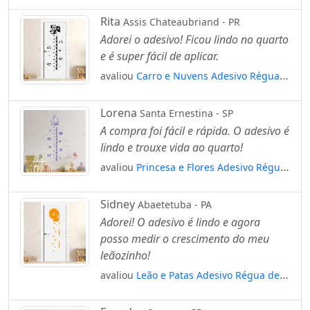
de Crescimento Infantil, Medidor de
Altura para Quarto, Porta e Parede
Rita
Assis Chateaubriand - PR
Mod:82
Adorei o adesivo! Ficou lindo no quarto
e é super fácil de aplicar.
avaliou
Carro e Nuvens Adesivo Régua
de Crescimento Infantil, Medidor de
Altura para Quarto, Porta e Parede
Lorena
Santa Ernestina - SP
Mod:316
A compra foi fácil e rápida. O adesivo é
lindo e trouxe vida ao quarto!
avaliou
Princesa e Flores Adesivo Régua
de Crescimento Infantil, Medidor de
Altura para Quarto, Porta e Parede
Sidney
Abaetetuba - PA
Mod:160
Adorei! O adesivo é lindo e agora
posso medir o crescimento do meu
leãozinho!
avaliou
Leão e Patas Adesivo Régua de
Crescimento Infantil, Medidor de Altura
para Quarto, Porta e Parede Mod:61