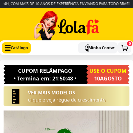
H, COM MAIS DE 10 ANOS DE EXPERIÊNCIA ENVIANDO PARA TODO BRASIL
•
0
Catálogo
Minha Conta
CUPOM RELÂMPAGO
USE O CUPOM
• Termina em:
21:50:47
•
10AGOSTO
VER MAIS MODELOS
clique e veja régua de crescimento