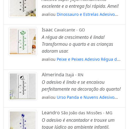
excelente e a entrega foi rápida. Amei!
avaliou
Dinossauro e Estrelas Adesivo
Régua de Crescimento Infantil, Medidor
de Altura para Quarto, Porta e Parede
Isaac
Cavalcante - GO
Mod:34
A régua de crescimento é linda!
Transformou o quarto e as crianças
adoram usar.
avaliou
Peixe e Peixes Adesivo Régua de
Crescimento Infantil, Medidor de Altura
para Quarto, Porta e Parede Mod:273
Almerinda
Itajá - RN
O adesivo é lindo e se encaixou
perfeitamente na decoração do quarto!
avaliou
Urso Panda e Nuvens Adesivo
Régua de Crescimento Infantil, Medidor
de Altura para Quarto, Porta e Parede
Leandro
São João das Missões - MG
Mod:106
O adesivo é encantador e trouxe um
toque lúdico ao ambiente infantil.