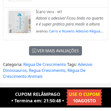
Régua de Crescimento Infantil, Medidor
de Altura para Quarto, Porta e Parede
Ícaro
Vera - MT
Mod:81
Adorei o adesivo! Ficou lindo no quarto
e é super prático para medir a altura.
avaliou
Carro e Nuvens Adesivo Régua
de Crescimento Infantil, Medidor de
Altura para Quarto, Porta e Parede
Mod:315
VER MAIS AVALIAÇÕES
Categoria:
Régua De Crescimento
Tags:
Adesivo
Dinossauros
,
Regua Crescimento
,
Régua De
Crescimento Animais
CUPOM RELÂMPAGO
USE O CUPOM
• Termina em:
21:50:47
•
10AGOSTO