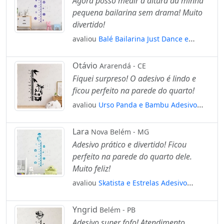
Agora posso medir a altura da minha
pequena bailarina sem drama! Muito
divertido!
avaliou
Balé Bailarina Just Dance e
Flores Adesivo Régua de Crescimento
Infantil, Medidor de Altura para Quarto,
Otávio
Ararendá - CE
Porta e Parede Mod:128
Fiquei surpreso! O adesivo é lindo e
ficou perfeito na parede do quarto!
avaliou
Urso Panda e Bambu Adesivo
Régua de Crescimento Infantil, Medidor
de Altura para Quarto, Porta e Parede
Lara
Nova Belém - MG
Mod:40
Adesivo prático e divertido! Ficou
perfeito na parede do quarto dele.
Muito feliz!
avaliou
Skatista e Estrelas Adesivo
Régua de Crescimento Infantil, Medidor
de Altura para Quarto, Porta e Parede
Yngrid
Belém - PB
Mod:208
Adesivo super fofo! Atendimento