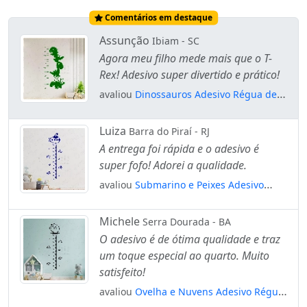
Comentários em destaque
Assunção
Ibiam - SC
Agora meu filho mede mais que o T-
Rex! Adesivo super divertido e prático!
avaliou
Dinossauros Adesivo Régua de
Crescimento Infantil, Medidor de Altura
para Quarto, Porta e Parede Mod:19
Luiza
Barra do Piraí - RJ
A entrega foi rápida e o adesivo é
super fofo! Adorei a qualidade.
avaliou
Submarino e Peixes Adesivo
Régua de Crescimento Infantil, Medidor
de Altura para Quarto, Porta e Parede
Michele
Serra Dourada - BA
Mod:252
O adesivo é de ótima qualidade e traz
um toque especial ao quarto. Muito
satisfeito!
avaliou
Ovelha e Nuvens Adesivo Régua