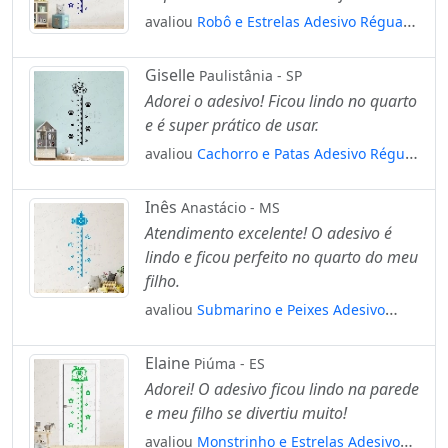
avaliou
Robô e Estrelas Adesivo Régua
de Crescimento Infantil, Medidor de
Altura para Quarto, Porta e Parede
Giselle
Paulistânia - SP
Mod:183
Adorei o adesivo! Ficou lindo no quarto
e é super prático de usar.
avaliou
Cachorro e Patas Adesivo Régua
de Crescimento Infantil, Medidor de
Altura para Quarto, Porta e Parede
Inês
Anastácio - MS
Mod:12
Atendimento excelente! O adesivo é
lindo e ficou perfeito no quarto do meu
filho.
avaliou
Submarino e Peixes Adesivo
Régua de Crescimento Infantil, Medidor
de Altura para Quarto, Porta e Parede
Elaine
Piúma - ES
Mod:251
Adorei! O adesivo ficou lindo na parede
e meu filho se divertiu muito!
avaliou
Monstrinho e Estrelas Adesivo