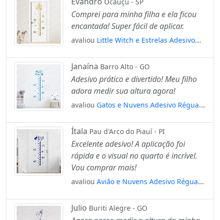
Evandro
Ocauçu - SP
Comprei para minha filha e ela ficou
encantada! Super fácil de aplicar.
avaliou
Little Witch e Estrelas Adesivo
Régua de Crescimento Infantil, Medidor
de Altura para Quarto, Porta e Parede
Janaína
Barro Alto - GO
Mod:229
Adesivo prático e divertido! Meu filho
adora medir sua altura agora!
avaliou
Gatos e Nuvens Adesivo Régua
de Crescimento Infantil, Medidor de
Altura para Quarto, Porta e Parede
Ítala
Pau d'Arco do Piauí - PI
Mod:61
Excelente adesivo! A aplicação foi
rápida e o visual no quarto é incrível.
Vou comprar mais!
avaliou
Avião e Nuvens Adesivo Régua
de Crescimento Infantil, Medidor de
Altura para Quarto, Porta e Parede
Julio
Buriti Alegre - GO
Mod:295