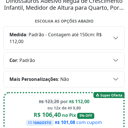
Dinossauros Adesivo Régua de Crescimento
Infantil, Medidor de Altura para Quarto, Porta
e Parede Mod:19
ESCOLHA AS OPÇÕES ABAIXO
Medida
:
Padrão - Contagem até 150cm: R$
112,00
Cor
:
Padrão
Mais Personalizações
:
Não
Super Oferta
123,20
por
112,00
R$
R$
ou 12x de
9,80
R$
106,40
R$
no Pix
5% OFF
101,08
com cupom
R$
10AGOSTO