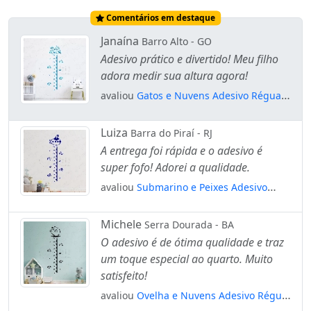
Comentários em destaque
Janaína
Barro Alto - GO
Adesivo prático e divertido! Meu filho
adora medir sua altura agora!
avaliou
Gatos e Nuvens Adesivo Régua
de Crescimento Infantil, Medidor de
Altura para Quarto, Porta e Parede
Luiza
Barra do Piraí - RJ
Mod:61
A entrega foi rápida e o adesivo é
super fofo! Adorei a qualidade.
avaliou
Submarino e Peixes Adesivo
Régua de Crescimento Infantil, Medidor
de Altura para Quarto, Porta e Parede
Michele
Serra Dourada - BA
Mod:252
O adesivo é de ótima qualidade e traz
um toque especial ao quarto. Muito
satisfeito!
avaliou
Ovelha e Nuvens Adesivo Régua