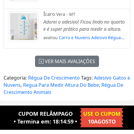
Régua de Crescimento Infantil, Medidor
de Altura para Quarto, Porta e Parede
Ícaro
Vera - MT
Mod:81
Adorei o adesivo! Ficou lindo no quarto
e é super prático para medir a altura.
avaliou
Carro e Nuvens Adesivo Régua
de Crescimento Infantil, Medidor de
Altura para Quarto, Porta e Parede
Mod:315
VER MAIS AVALIAÇÕES
Categoria:
Régua De Crescimento
Tags:
Adesivo Gatos e
Nuvens
,
Regua Para Medir Altura Do Bebe
,
Régua De
Crescimento Animais
CUPOM RELÂMPAGO
USE O CUPOM
• Termina em:
18:14:58
•
10AGOSTO