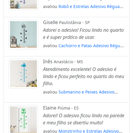
avaliou
Robô e Estrelas Adesivo Régua
de Crescimento Infantil, Medidor de
Altura para Quarto, Porta e Parede
Giselle
Paulistânia - SP
Mod:183
Adorei o adesivo! Ficou lindo no quarto
e é super prático de usar.
avaliou
Cachorro e Patas Adesivo Régua
de Crescimento Infantil, Medidor de
Altura para Quarto, Porta e Parede
Inês
Anastácio - MS
Mod:12
Atendimento excelente! O adesivo é
lindo e ficou perfeito no quarto do meu
filho.
avaliou
Submarino e Peixes Adesivo
Régua de Crescimento Infantil, Medidor
de Altura para Quarto, Porta e Parede
Elaine
Piúma - ES
Mod:251
Adorei! O adesivo ficou lindo na parede
e meu filho se divertiu muito!
avaliou
Monstrinho e Estrelas Adesivo