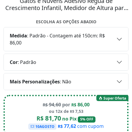
Gatos e Nuvens Adesivo Régua de
Crescimento Infantil, Medidor de Altura para
Quarto, Porta e Parede Mod:61
ESCOLHA AS OPÇÕES ABAIXO
Medida
:
Padrão - Contagem até 150cm: R$
86,00
Cor
:
Padrão
Mais Personalizações
:
Não
Super Oferta
94,60
por
86,00
R$
R$
ou 12x de
7,53
R$
81,70
R$
no Pix
5% OFF
77,62
com cupom
R$
10AGOSTO