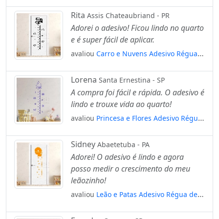
de Crescimento Infantil, Medidor de
Altura para Quarto, Porta e Parede
Rita
Assis Chateaubriand - PR
Mod:82
Adorei o adesivo! Ficou lindo no quarto
e é super fácil de aplicar.
avaliou
Carro e Nuvens Adesivo Régua
de Crescimento Infantil, Medidor de
Altura para Quarto, Porta e Parede
Lorena
Santa Ernestina - SP
Mod:316
A compra foi fácil e rápida. O adesivo é
lindo e trouxe vida ao quarto!
avaliou
Princesa e Flores Adesivo Régua
de Crescimento Infantil, Medidor de
Altura para Quarto, Porta e Parede
Sidney
Abaetetuba - PA
Mod:160
Adorei! O adesivo é lindo e agora
posso medir o crescimento do meu
leãozinho!
avaliou
Leão e Patas Adesivo Régua de
Crescimento Infantil, Medidor de Altura
para Quarto, Porta e Parede Mod:61