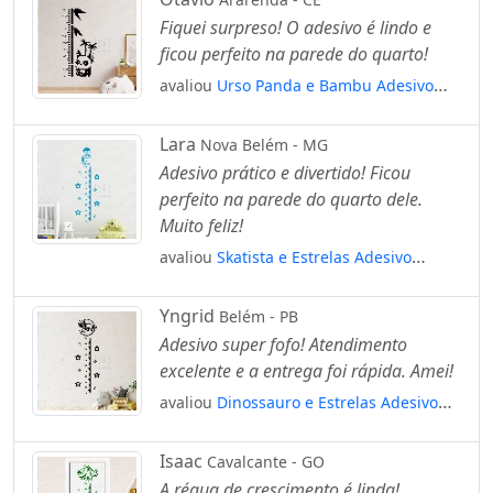
Porta e Parede Mod:128
Fiquei surpreso! O adesivo é lindo e
ficou perfeito na parede do quarto!
avaliou
Urso Panda e Bambu Adesivo
Régua de Crescimento Infantil, Medidor
de Altura para Quarto, Porta e Parede
Lara
Nova Belém - MG
Mod:40
Adesivo prático e divertido! Ficou
perfeito na parede do quarto dele.
Muito feliz!
avaliou
Skatista e Estrelas Adesivo
Régua de Crescimento Infantil, Medidor
de Altura para Quarto, Porta e Parede
Yngrid
Belém - PB
Mod:208
Adesivo super fofo! Atendimento
excelente e a entrega foi rápida. Amei!
avaliou
Dinossauro e Estrelas Adesivo
Régua de Crescimento Infantil, Medidor
de Altura para Quarto, Porta e Parede
Isaac
Cavalcante - GO
Mod:34
A régua de crescimento é linda!