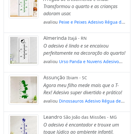
Transformou o quarto e as crianças
adoram usar.
avaliou
Peixe e Peixes Adesivo Régua de
Crescimento Infantil, Medidor de Altura
para Quarto, Porta e Parede Mod:273
Almerinda
Itajá - RN
O adesivo é lindo e se encaixou
perfeitamente na decoração do quarto!
avaliou
Urso Panda e Nuvens Adesivo
Régua de Crescimento Infantil, Medidor
de Altura para Quarto, Porta e Parede
Assunção
Ibiam - SC
Mod:106
Agora meu filho mede mais que o T-
Rex! Adesivo super divertido e prático!
avaliou
Dinossauros Adesivo Régua de
Crescimento Infantil, Medidor de Altura
para Quarto, Porta e Parede Mod:19
Leandro
São João das Missões - MG
O adesivo é encantador e trouxe um
toque lúdico ao ambiente infantil.