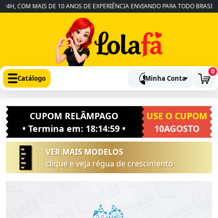
H, COM MAIS DE 10 ANOS DE EXPERIÊNCIA ENVIANDO PARA TODO BRASIL
•
0
Catálogo
Minha Conta
CUPOM RELÂMPAGO
USE O CUPOM
• Termina em:
18:14:58
•
10AGOSTO
VER MAIS MODELOS
clique e veja régua de crescimento