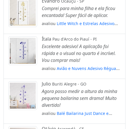
Evandro
Ocauçu - SP
Comprei para minha filha e ela ficou
encantada! Super fácil de aplicar.
avaliou
Little Witch e Estrelas Adesivo
Régua de Crescimento Infantil, Medidor
de Altura para Quarto, Porta e Parede
Ítala
Pau d'Arco do Piauí - PI
Mod:229
Excelente adesivo! A aplicação foi
rápida e o visual no quarto é incrível.
Vou comprar mais!
avaliou
Avião e Nuvens Adesivo Régua
de Crescimento Infantil, Medidor de
Altura para Quarto, Porta e Parede
Julio
Buriti Alegre - GO
Mod:295
Agora posso medir a altura da minha
pequena bailarina sem drama! Muito
divertido!
avaliou
Balé Bailarina Just Dance e
Flores Adesivo Régua de Crescimento
Infantil, Medidor de Altura para Quarto,
Otávio
Ararendá - CE