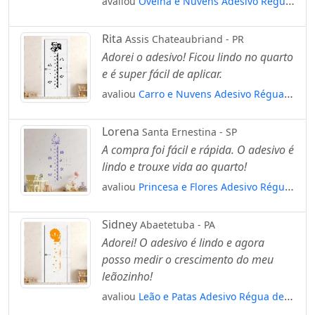
avaliou
Ovelha e Nuvens Adesivo Régua
de Crescimento Infantil, Medidor de
Altura para Quarto, Porta e Parede
Rita
Assis Chateaubriand - PR
Mod:82
Adorei o adesivo! Ficou lindo no quarto
e é super fácil de aplicar.
avaliou
Carro e Nuvens Adesivo Régua
de Crescimento Infantil, Medidor de
Altura para Quarto, Porta e Parede
Lorena
Santa Ernestina - SP
Mod:316
A compra foi fácil e rápida. O adesivo é
lindo e trouxe vida ao quarto!
avaliou
Princesa e Flores Adesivo Régua
de Crescimento Infantil, Medidor de
Altura para Quarto, Porta e Parede
Sidney
Abaetetuba - PA
Mod:160
Adorei! O adesivo é lindo e agora
posso medir o crescimento do meu
leãozinho!
avaliou
Leão e Patas Adesivo Régua de
Crescimento Infantil, Medidor de Altura