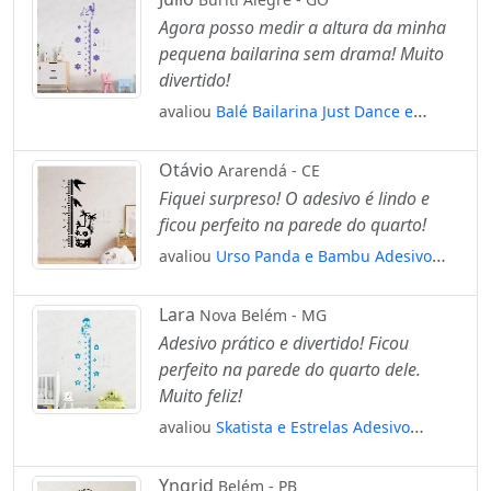
Mod:295
Agora posso medir a altura da minha
pequena bailarina sem drama! Muito
divertido!
avaliou
Balé Bailarina Just Dance e
Flores Adesivo Régua de Crescimento
Infantil, Medidor de Altura para Quarto,
Otávio
Ararendá - CE
Porta e Parede Mod:128
Fiquei surpreso! O adesivo é lindo e
ficou perfeito na parede do quarto!
avaliou
Urso Panda e Bambu Adesivo
Régua de Crescimento Infantil, Medidor
de Altura para Quarto, Porta e Parede
Lara
Nova Belém - MG
Mod:40
Adesivo prático e divertido! Ficou
perfeito na parede do quarto dele.
Muito feliz!
avaliou
Skatista e Estrelas Adesivo
Régua de Crescimento Infantil, Medidor
de Altura para Quarto, Porta e Parede
Yngrid
Belém - PB