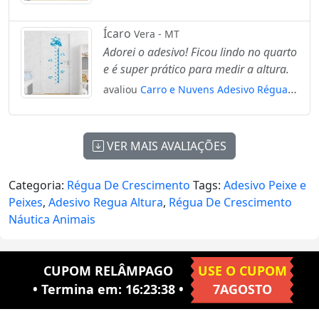
Régua de Crescimento Infantil, Medidor
de Altura para Quarto, Porta e Parede
Ícaro
Vera - MT
Mod:81
Adorei o adesivo! Ficou lindo no quarto
e é super prático para medir a altura.
avaliou
Carro e Nuvens Adesivo Régua
de Crescimento Infantil, Medidor de
Altura para Quarto, Porta e Parede
Mod:315
VER MAIS AVALIAÇÕES
Categoria:
Régua De Crescimento
Tags:
Adesivo Peixe e
Peixes
,
Adesivo Regua Altura
,
Régua De Crescimento
Náutica Animais
CUPOM RELÂMPAGO
USE O CUPOM
• Termina em:
16:23:37
•
7AGOSTO