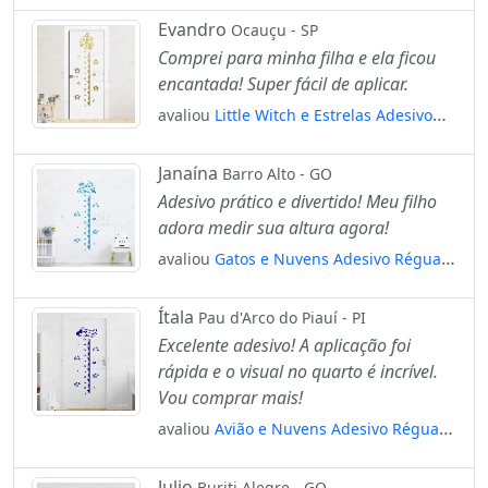
para Quarto, Porta e Parede Mod:61
Evandro
Ocauçu - SP
Comprei para minha filha e ela ficou
encantada! Super fácil de aplicar.
avaliou
Little Witch e Estrelas Adesivo
Régua de Crescimento Infantil, Medidor
de Altura para Quarto, Porta e Parede
Janaína
Barro Alto - GO
Mod:229
Adesivo prático e divertido! Meu filho
adora medir sua altura agora!
avaliou
Gatos e Nuvens Adesivo Régua
de Crescimento Infantil, Medidor de
Altura para Quarto, Porta e Parede
Ítala
Pau d'Arco do Piauí - PI
Mod:61
Excelente adesivo! A aplicação foi
rápida e o visual no quarto é incrível.
Vou comprar mais!
avaliou
Avião e Nuvens Adesivo Régua
de Crescimento Infantil, Medidor de
Altura para Quarto, Porta e Parede
Julio
Buriti Alegre - GO