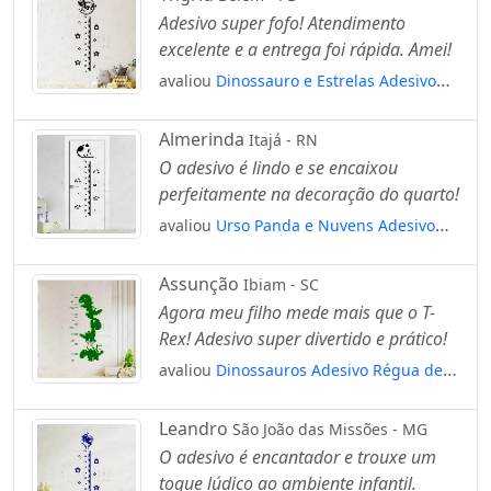
Mod:208
Adesivo super fofo! Atendimento
excelente e a entrega foi rápida. Amei!
avaliou
Dinossauro e Estrelas Adesivo
Régua de Crescimento Infantil, Medidor
de Altura para Quarto, Porta e Parede
Almerinda
Itajá - RN
Mod:34
O adesivo é lindo e se encaixou
perfeitamente na decoração do quarto!
avaliou
Urso Panda e Nuvens Adesivo
Régua de Crescimento Infantil, Medidor
de Altura para Quarto, Porta e Parede
Assunção
Ibiam - SC
Mod:106
Agora meu filho mede mais que o T-
Rex! Adesivo super divertido e prático!
avaliou
Dinossauros Adesivo Régua de
Crescimento Infantil, Medidor de Altura
para Quarto, Porta e Parede Mod:19
Leandro
São João das Missões - MG
O adesivo é encantador e trouxe um
toque lúdico ao ambiente infantil.