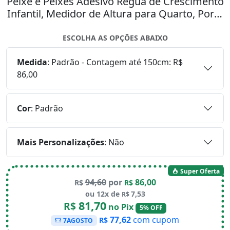
Peixe e Peixes Adesivo Régua de Crescimento
Infantil, Medidor de Altura para Quarto, Porta
e Parede Mod:273
ESCOLHA AS OPÇÕES ABAIXO
Medida
:
Padrão - Contagem até 150cm: R$
86,00
Cor
:
Padrão
Mais Personalizações
:
Não
Super Oferta
94,60
por
86,00
R$
R$
ou 12x de
7,53
R$
81,70
R$
no Pix
5% OFF
77,62
com cupom
R$
7AGOSTO