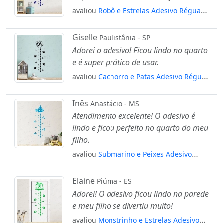
avaliou
Robô e Estrelas Adesivo Régua
de Crescimento Infantil, Medidor de
Altura para Quarto, Porta e Parede
Giselle
Paulistânia - SP
Mod:183
Adorei o adesivo! Ficou lindo no quarto
e é super prático de usar.
avaliou
Cachorro e Patas Adesivo Régua
de Crescimento Infantil, Medidor de
Altura para Quarto, Porta e Parede
Inês
Anastácio - MS
Mod:12
Atendimento excelente! O adesivo é
lindo e ficou perfeito no quarto do meu
filho.
avaliou
Submarino e Peixes Adesivo
Régua de Crescimento Infantil, Medidor
de Altura para Quarto, Porta e Parede
Elaine
Piúma - ES
Mod:251
Adorei! O adesivo ficou lindo na parede
e meu filho se divertiu muito!
avaliou
Monstrinho e Estrelas Adesivo