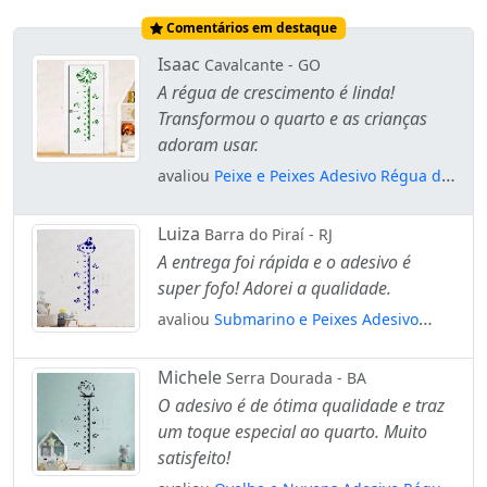
Comentários em destaque
Isaac
Cavalcante - GO
A régua de crescimento é linda!
Transformou o quarto e as crianças
adoram usar.
avaliou
Peixe e Peixes Adesivo Régua de
Crescimento Infantil, Medidor de Altura
para Quarto, Porta e Parede Mod:273
Luiza
Barra do Piraí - RJ
A entrega foi rápida e o adesivo é
super fofo! Adorei a qualidade.
avaliou
Submarino e Peixes Adesivo
Régua de Crescimento Infantil, Medidor
de Altura para Quarto, Porta e Parede
Michele
Serra Dourada - BA
Mod:252
O adesivo é de ótima qualidade e traz
um toque especial ao quarto. Muito
satisfeito!