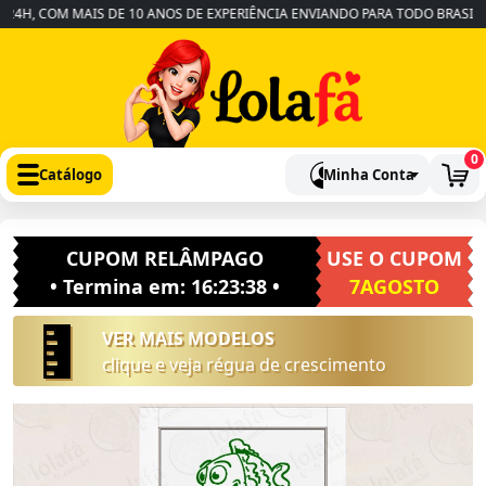
H, COM MAIS DE 10 ANOS DE EXPERIÊNCIA ENVIANDO PARA TODO BRASIL
•
0
Catálogo
Minha Conta
CUPOM RELÂMPAGO
USE O CUPOM
• Termina em:
16:23:37
•
7AGOSTO
VER MAIS MODELOS
clique e veja régua de crescimento