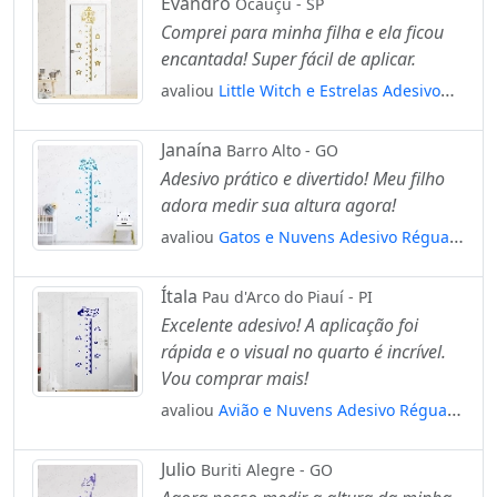
Evandro
Ocauçu - SP
Comprei para minha filha e ela ficou
encantada! Super fácil de aplicar.
avaliou
Little Witch e Estrelas Adesivo
Régua de Crescimento Infantil, Medidor
de Altura para Quarto, Porta e Parede
Janaína
Barro Alto - GO
Mod:229
Adesivo prático e divertido! Meu filho
adora medir sua altura agora!
avaliou
Gatos e Nuvens Adesivo Régua
de Crescimento Infantil, Medidor de
Altura para Quarto, Porta e Parede
Ítala
Pau d'Arco do Piauí - PI
Mod:61
Excelente adesivo! A aplicação foi
rápida e o visual no quarto é incrível.
Vou comprar mais!
avaliou
Avião e Nuvens Adesivo Régua
de Crescimento Infantil, Medidor de
Altura para Quarto, Porta e Parede
Julio
Buriti Alegre - GO
Mod:295