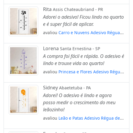
de Crescimento Infantil, Medidor de
Altura para Quarto, Porta e Parede
Rita
Assis Chateaubriand - PR
Mod:82
Adorei o adesivo! Ficou lindo no quarto
e é super fácil de aplicar.
avaliou
Carro e Nuvens Adesivo Régua
de Crescimento Infantil, Medidor de
Altura para Quarto, Porta e Parede
Lorena
Santa Ernestina - SP
Mod:316
A compra foi fácil e rápida. O adesivo é
lindo e trouxe vida ao quarto!
avaliou
Princesa e Flores Adesivo Régua
de Crescimento Infantil, Medidor de
Altura para Quarto, Porta e Parede
Sidney
Abaetetuba - PA
Mod:160
Adorei! O adesivo é lindo e agora
posso medir o crescimento do meu
leãozinho!
avaliou
Leão e Patas Adesivo Régua de
Crescimento Infantil, Medidor de Altura
para Quarto, Porta e Parede Mod:61