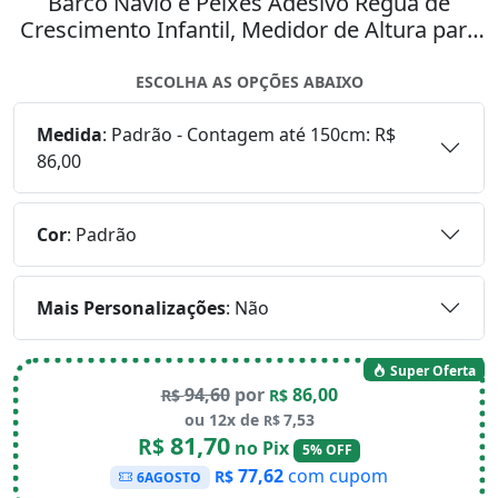
Barco Navio e Peixes Adesivo Régua de
Crescimento Infantil, Medidor de Altura para
Quarto, Porta e Parede Mod:235
ESCOLHA AS OPÇÕES ABAIXO
Medida
:
Padrão - Contagem até 150cm: R$
86,00
Cor
:
Padrão
Mais Personalizações
:
Não
Super Oferta
94,60
por
86,00
R$
R$
ou 12x de
7,53
R$
81,70
R$
no Pix
5% OFF
77,62
com cupom
R$
6AGOSTO