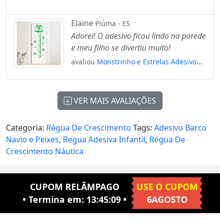
Régua de Crescimento Infantil, Medidor
de Altura para Quarto, Porta e Parede
Elaine
Piúma - ES
Mod:251
Adorei! O adesivo ficou lindo na parede
e meu filho se divertiu muito!
avaliou
Monstrinho e Estrelas Adesivo
Régua de Crescimento Infantil, Medidor
de Altura para Quarto, Porta e Parede
Mod:81
VER MAIS AVALIAÇÕES
Categoria:
Régua De Crescimento
Tags:
Adesivo Barco
Navio e Peixes
,
Regua Adesiva Infantil
,
Régua De
Crescimento Náutica
CUPOM RELÂMPAGO
USE O CUPOM
• Termina em:
13:45:08
•
6AGOSTO