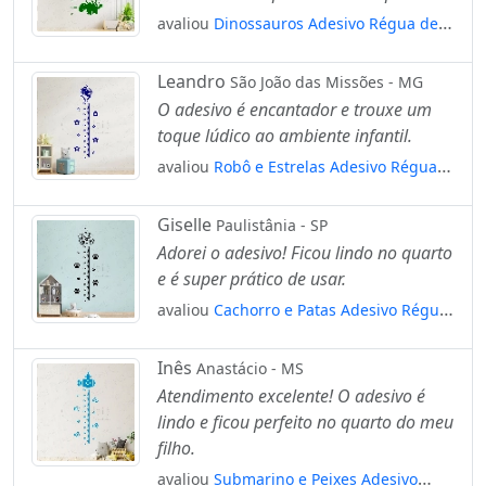
avaliou
Dinossauros Adesivo Régua de
Crescimento Infantil, Medidor de Altura
para Quarto, Porta e Parede Mod:19
Leandro
São João das Missões - MG
O adesivo é encantador e trouxe um
toque lúdico ao ambiente infantil.
avaliou
Robô e Estrelas Adesivo Régua
de Crescimento Infantil, Medidor de
Altura para Quarto, Porta e Parede
Giselle
Paulistânia - SP
Mod:183
Adorei o adesivo! Ficou lindo no quarto
e é super prático de usar.
avaliou
Cachorro e Patas Adesivo Régua
de Crescimento Infantil, Medidor de
Altura para Quarto, Porta e Parede
Inês
Anastácio - MS
Mod:12
Atendimento excelente! O adesivo é
lindo e ficou perfeito no quarto do meu
filho.
avaliou
Submarino e Peixes Adesivo