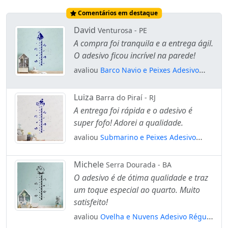
Comentários em destaque
David
Venturosa - PE
A compra foi tranquila e a entrega ágil.
O adesivo ficou incrível na parede!
avaliou
Barco Navio e Peixes Adesivo
Régua de Crescimento Infantil, Medidor
de Altura para Quarto, Porta e Parede
Luiza
Barra do Piraí - RJ
Mod:235
A entrega foi rápida e o adesivo é
super fofo! Adorei a qualidade.
avaliou
Submarino e Peixes Adesivo
Régua de Crescimento Infantil, Medidor
de Altura para Quarto, Porta e Parede
Michele
Serra Dourada - BA
Mod:252
O adesivo é de ótima qualidade e traz
um toque especial ao quarto. Muito
satisfeito!
avaliou
Ovelha e Nuvens Adesivo Régua