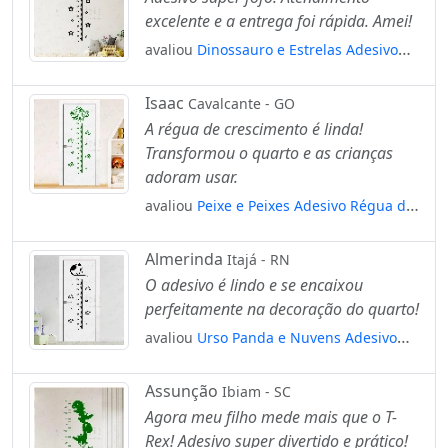
excelente e a entrega foi rápida. Amei!
avaliou
Dinossauro e Estrelas Adesivo
Régua de Crescimento Infantil, Medidor
de Altura para Quarto, Porta e Parede
Isaac
Cavalcante - GO
Mod:34
A régua de crescimento é linda!
Transformou o quarto e as crianças
adoram usar.
avaliou
Peixe e Peixes Adesivo Régua de
Crescimento Infantil, Medidor de Altura
para Quarto, Porta e Parede Mod:273
Almerinda
Itajá - RN
O adesivo é lindo e se encaixou
perfeitamente na decoração do quarto!
avaliou
Urso Panda e Nuvens Adesivo
Régua de Crescimento Infantil, Medidor
de Altura para Quarto, Porta e Parede
Assunção
Ibiam - SC
Mod:106
Agora meu filho mede mais que o T-
Rex! Adesivo super divertido e prático!