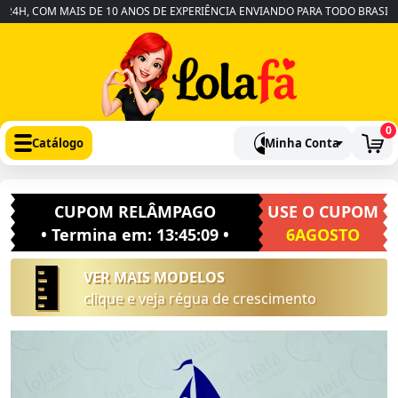
H, COM MAIS DE 10 ANOS DE EXPERIÊNCIA ENVIANDO PARA TODO BRASIL
•
0
Catálogo
Minha Conta
CUPOM RELÂMPAGO
USE O CUPOM
• Termina em:
13:45:08
•
6AGOSTO
VER MAIS MODELOS
clique e veja régua de crescimento