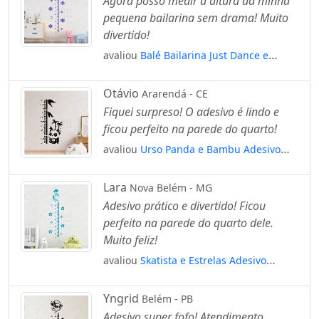
Agora posso medir a altura da minha
pequena bailarina sem drama! Muito
divertido!
avaliou
Balé Bailarina Just Dance e
Flores Adesivo Régua de Crescimento
Infantil, Medidor de Altura para Quarto,
Otávio
Ararendá - CE
Porta e Parede Mod:128
Fiquei surpreso! O adesivo é lindo e
ficou perfeito na parede do quarto!
avaliou
Urso Panda e Bambu Adesivo
Régua de Crescimento Infantil, Medidor
de Altura para Quarto, Porta e Parede
Lara
Nova Belém - MG
Mod:40
Adesivo prático e divertido! Ficou
perfeito na parede do quarto dele.
Muito feliz!
avaliou
Skatista e Estrelas Adesivo
Régua de Crescimento Infantil, Medidor
de Altura para Quarto, Porta e Parede
Yngrid
Belém - PB
Mod:208
Adesivo super fofo! Atendimento