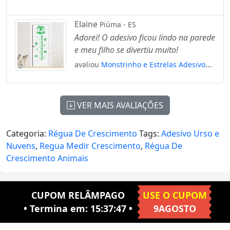
Régua de Crescimento Infantil, Medidor
de Altura para Quarto, Porta e Parede
Elaine
Piúma - ES
Mod:251
Adorei! O adesivo ficou lindo na parede
e meu filho se divertiu muito!
avaliou
Monstrinho e Estrelas Adesivo
Régua de Crescimento Infantil, Medidor
de Altura para Quarto, Porta e Parede
Mod:81
VER MAIS AVALIAÇÕES
Categoria:
Régua De Crescimento
Tags:
Adesivo Urso e
Nuvens
,
Regua Medir Crescimento
,
Régua De
Crescimento Animais
CUPOM RELÂMPAGO
USE O CUPOM
• Termina em:
15:37:46
•
9AGOSTO