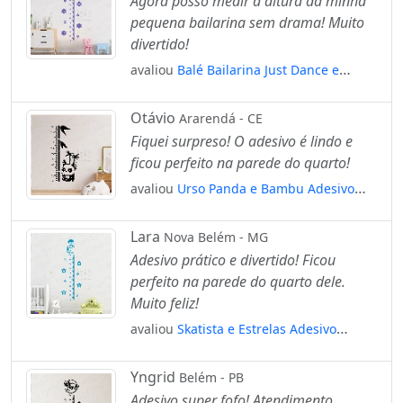
Agora posso medir a altura da minha
pequena bailarina sem drama! Muito
divertido!
avaliou
Balé Bailarina Just Dance e
Flores Adesivo Régua de Crescimento
Infantil, Medidor de Altura para Quarto,
Otávio
Ararendá - CE
Porta e Parede Mod:128
Fiquei surpreso! O adesivo é lindo e
ficou perfeito na parede do quarto!
avaliou
Urso Panda e Bambu Adesivo
Régua de Crescimento Infantil, Medidor
de Altura para Quarto, Porta e Parede
Lara
Nova Belém - MG
Mod:40
Adesivo prático e divertido! Ficou
perfeito na parede do quarto dele.
Muito feliz!
avaliou
Skatista e Estrelas Adesivo
Régua de Crescimento Infantil, Medidor
de Altura para Quarto, Porta e Parede
Yngrid
Belém - PB
Mod:208
Adesivo super fofo! Atendimento