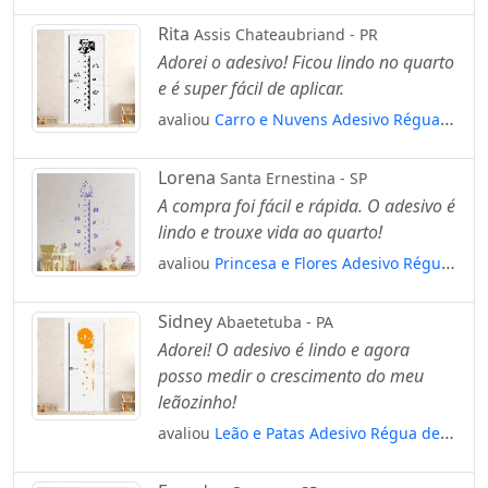
de Crescimento Infantil, Medidor de
Altura para Quarto, Porta e Parede
Rita
Assis Chateaubriand - PR
Mod:82
Adorei o adesivo! Ficou lindo no quarto
e é super fácil de aplicar.
avaliou
Carro e Nuvens Adesivo Régua
de Crescimento Infantil, Medidor de
Altura para Quarto, Porta e Parede
Lorena
Santa Ernestina - SP
Mod:316
A compra foi fácil e rápida. O adesivo é
lindo e trouxe vida ao quarto!
avaliou
Princesa e Flores Adesivo Régua
de Crescimento Infantil, Medidor de
Altura para Quarto, Porta e Parede
Sidney
Abaetetuba - PA
Mod:160
Adorei! O adesivo é lindo e agora
posso medir o crescimento do meu
leãozinho!
avaliou
Leão e Patas Adesivo Régua de
Crescimento Infantil, Medidor de Altura
para Quarto, Porta e Parede Mod:61