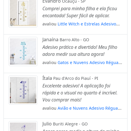
Evandro
Ocauçu - SP
Comprei para minha filha e ela ficou
encantada! Super fácil de aplicar.
avaliou
Little Witch e Estrelas Adesivo
Régua de Crescimento Infantil, Medidor
de Altura para Quarto, Porta e Parede
Janaína
Barro Alto - GO
Mod:229
Adesivo prático e divertido! Meu filho
adora medir sua altura agora!
avaliou
Gatos e Nuvens Adesivo Régua
de Crescimento Infantil, Medidor de
Altura para Quarto, Porta e Parede
Ítala
Pau d'Arco do Piauí - PI
Mod:61
Excelente adesivo! A aplicação foi
rápida e o visual no quarto é incrível.
Vou comprar mais!
avaliou
Avião e Nuvens Adesivo Régua
de Crescimento Infantil, Medidor de
Altura para Quarto, Porta e Parede
Julio
Buriti Alegre - GO
Mod:295