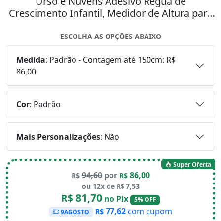
Urso e Nuvens Adesivo Régua de
Crescimento Infantil, Medidor de Altura para
Quarto, Porta e Parede Mod:101
ESCOLHA AS OPÇÕES ABAIXO
Medida
:
Padrão - Contagem até 150cm: R$
86,00
Cor
:
Padrão
Mais Personalizações
:
Não
Super Oferta
94,60
por
86,00
R$
R$
ou 12x de
7,53
R$
81,70
R$
no Pix
5% OFF
77,62
com cupom
R$
9AGOSTO