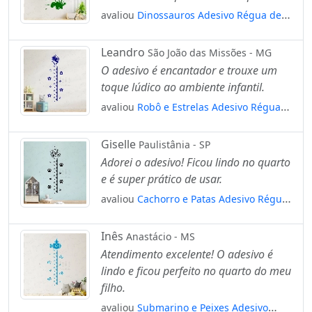
avaliou
Dinossauros Adesivo Régua de
Crescimento Infantil, Medidor de Altura
para Quarto, Porta e Parede Mod:19
Leandro
São João das Missões - MG
O adesivo é encantador e trouxe um
toque lúdico ao ambiente infantil.
avaliou
Robô e Estrelas Adesivo Régua
de Crescimento Infantil, Medidor de
Altura para Quarto, Porta e Parede
Giselle
Paulistânia - SP
Mod:183
Adorei o adesivo! Ficou lindo no quarto
e é super prático de usar.
avaliou
Cachorro e Patas Adesivo Régua
de Crescimento Infantil, Medidor de
Altura para Quarto, Porta e Parede
Inês
Anastácio - MS
Mod:12
Atendimento excelente! O adesivo é
lindo e ficou perfeito no quarto do meu
filho.
avaliou
Submarino e Peixes Adesivo