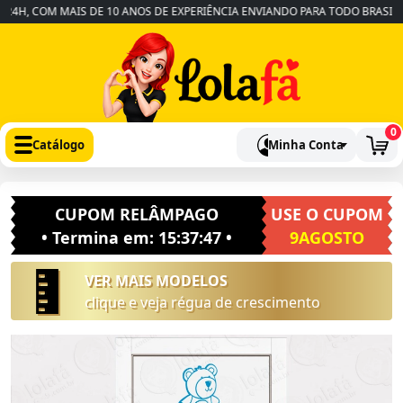
H, COM MAIS DE 10 ANOS DE EXPERIÊNCIA ENVIANDO PARA TODO BRASIL
•
0
Catálogo
Minha Conta
CUPOM RELÂMPAGO
USE O CUPOM
• Termina em:
15:37:46
•
9AGOSTO
VER MAIS MODELOS
clique e veja régua de crescimento