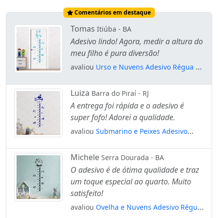
Comentários em destaque
Tomas
Itiúba - BA
Adesivo lindo! Agora, medir a altura do
meu filho é pura diversão!
avaliou
Urso e Nuvens Adesivo Régua de
Crescimento Infantil, Medidor de Altura
para Quarto, Porta e Parede Mod:101
Luiza
Barra do Piraí - RJ
A entrega foi rápida e o adesivo é
super fofo! Adorei a qualidade.
avaliou
Submarino e Peixes Adesivo
Régua de Crescimento Infantil, Medidor
de Altura para Quarto, Porta e Parede
Michele
Serra Dourada - BA
Mod:252
O adesivo é de ótima qualidade e traz
um toque especial ao quarto. Muito
satisfeito!
avaliou
Ovelha e Nuvens Adesivo Régua