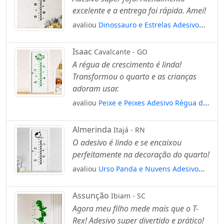
excelente e a entrega foi rápida. Amei!
avaliou
Dinossauro e Estrelas Adesivo
Régua de Crescimento Infantil, Medidor
de Altura para Quarto, Porta e Parede
Isaac
Cavalcante - GO
Mod:34
A régua de crescimento é linda!
Transformou o quarto e as crianças
adoram usar.
avaliou
Peixe e Peixes Adesivo Régua de
Crescimento Infantil, Medidor de Altura
para Quarto, Porta e Parede Mod:273
Almerinda
Itajá - RN
O adesivo é lindo e se encaixou
perfeitamente na decoração do quarto!
avaliou
Urso Panda e Nuvens Adesivo
Régua de Crescimento Infantil, Medidor
de Altura para Quarto, Porta e Parede
Assunção
Ibiam - SC
Mod:106
Agora meu filho mede mais que o T-
Rex! Adesivo super divertido e prático!